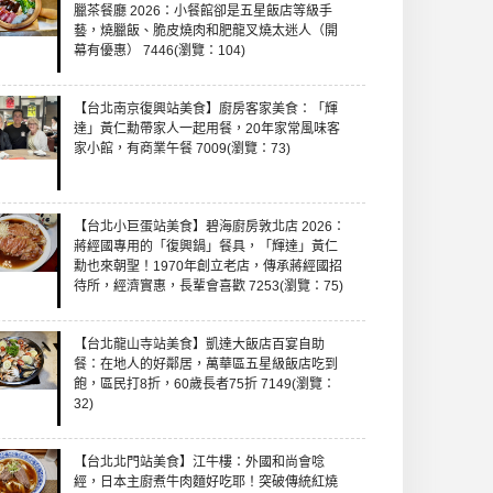
臘茶餐廳 2026：小餐館卻是五星飯店等級手
藝，燒臘飯、脆皮燒肉和肥龍叉燒太迷人（開
幕有優惠） 7446(瀏覽：104)
【台北南京復興站美食】廚房客家美食：「輝
達」黃仁勳帶家人一起用餐，20年家常風味客
家小館，有商業午餐 7009(瀏覽：73)
【台北小巨蛋站美食】碧海廚房敦北店 2026：
蔣經國專用的「復興鍋」餐具，「輝達」黃仁
勳也來朝聖！1970年創立老店，傳承蔣經國招
待所，經濟實惠，長輩會喜歡 7253(瀏覽：75)
【台北龍山寺站美食】凱達大飯店百宴自助
餐：在地人的好鄰居，萬華區五星級飯店吃到
飽，區民打8折，60歲長者75折 7149(瀏覽：
32)
【台北北門站美食】江牛樓：外國和尚會唸
經，日本主廚煮牛肉麵好吃耶！突破傳統紅燒