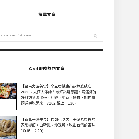
搜尋文章
GA4即時熱門文章
【台南北區美食】金三益健康茶飲林森總店
2026：太狂太浮誇！爆紅鍋燒意麵，滿滿海鮮
好料舖到滿出來，紅蟳、小卷、鰻魚、鮑魚意
麵通通吃起來！7262(線上：136)
【新北平溪美食】怡如小吃店：平溪老街裡的
家常餐館，白斬雞、炒珠蔥，吃出台灣的野味
10(線上：29)