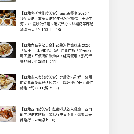
【台北忠孝敦化站美食】波記茶餐廳 2026：一
秒到香港，重現香港70年代冰室風情，干炒牛
河、XO醬炒公仔麵、港式點心、絲襪奶茶都是
滿滿港味 7461(線上：18)
【台北六張犁站美食】品鱻海鮮熱炒店 2026：
「輝達」（NVIDIA）執行長黃仁勳「兆元宴」
韓國版，平價海鮮熱炒店，經濟實惠，熱門聚
餐地點 7413(線上：11)
【台北南京復興站美食】醉翁漁港海鮮：熱鬧
的晚餐宵夜海鮮熱炒店，「輝達NVIDIA」黃仁
勳也上門 6611(線上：8)
【台北西門站美食】紅磡港式飲茶餐廳：西門
町老牌港式飲茶，餐點好吃又不貴，聚餐聊天
好選擇 6679(線上：8)