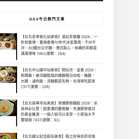
GA4今日熱門文章
【台北忠孝敦化站美食】波記茶餐廳 2026：一
秒到香港，重現香港70年代冰室風情，干炒牛
河、XO醬炒公仔麵、港式點心、絲襪奶茶都是
滿滿港味 7461(瀏覽：164)
【台北中山國中站美食】閏似月．金香 2026：
新開幕！被涼麵耽誤的豬腳開分店啦，豬腳、
大腸、滷肉飯、涼麵都是名物，台灣味吃起來
7377(瀏覽：109)
【台北善導寺站美食】青嬌膠原麵館 2026：米
其林必比登！超香濃的蟹黃麵、充滿膠原蛋白
的黃金雞湯，一個人就可以享受，小菜強大不
要錯過 7437(瀏覽：91)
【台北國父紀念館站美食】極之好味松菸店燒