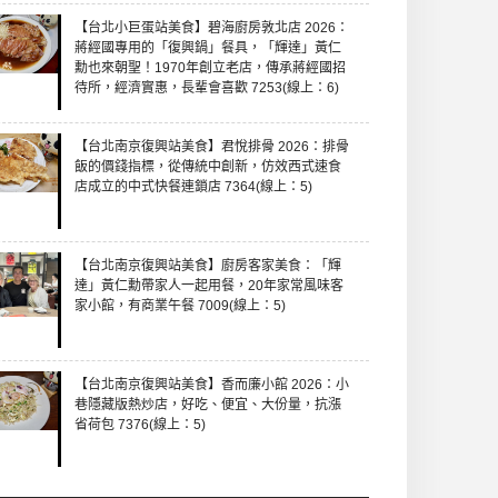
【台北小巨蛋站美食】碧海廚房敦北店 2026：
蔣經國專用的「復興鍋」餐具，「輝達」黃仁
勳也來朝聖！1970年創立老店，傳承蔣經國招
待所，經濟實惠，長輩會喜歡 7253(線上：6)
【台北南京復興站美食】君悅排骨 2026：排骨
飯的價錢指標，從傳統中創新，仿效西式速食
店成立的中式快餐連鎖店 7364(線上：5)
【台北南京復興站美食】廚房客家美食：「輝
達」黃仁勳帶家人一起用餐，20年家常風味客
家小館，有商業午餐 7009(線上：5)
【台北南京復興站美食】香而廉小館 2026：小
巷隱藏版熱炒店，好吃、便宜、大份量，抗漲
省荷包 7376(線上：5)