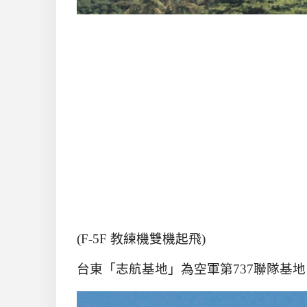
(F-5F 教練機雙機起飛)
台東「志航基地」為空軍第
737
聯隊基地