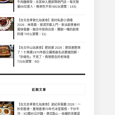
牛肉麵框架，米其林入選排隊熱門店，每天限
量66位客人，晚來吃不到 6819(瀏覽：143)
【台北忠孝敦化站美食】南村私廚小酒棧
2026：林青霞、張清芳都上門，新派創意眷村
風味餐廳，融合中菜與台菜，獨樹一幟的創意
料理 7451(瀏覽：31)
【台北中山站美食】肥前屋 2026：肥前屋肥來
了！七條通1970年創立饅魚飯名店震憾回歸，
「針線包」不見了，再現懷念的老味道
7318(瀏覽：60)
近期文章
【台北忠孝敦化站美食】波記茶餐廳 2026：一
秒到香港，重現香港70年代冰室風情，干炒牛
河、XO醬炒公仔麵、港式點心、絲襪奶茶都是