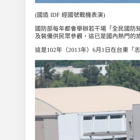
(國造 IDF 經國號戰機表演)
國防部每年都會舉辦若干場「全民國防
及裝備供民眾參觀，這已是國內熱門的
這是
102
年（
2013
年）
6
月
1
日在台東「