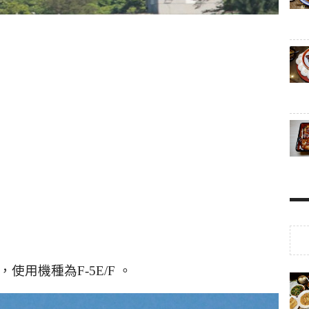
，使用機種為
F-5E/F
。