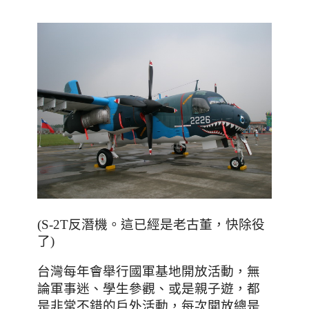
(S-2T反潛機
。這已經是老古董，快除役
了)
台灣每年會舉行國軍基地開放活動，
無
、學生參觀、或
，
論軍事迷
是親子遊
都
，每次開放總是
是非常不錯的戶外活動