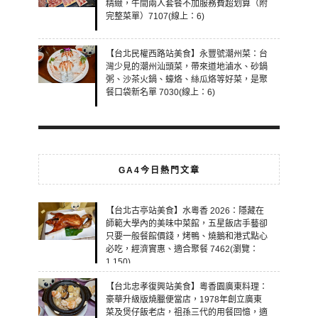
精緻，午間兩人套餐不加服務費超划算（附
完整菜單）7107(線上：6)
【台北民權西路站美食】永豐號潮州菜：台
灣少見的潮州汕頭菜，帶來道地滷水、砂鍋
粥、沙茶火鍋、蠔烙、絲瓜烙等好菜，是聚
餐口袋新名單 7030(線上：6)
GA4今日熱門文章
【台北古亭站美食】水粵香 2026：隱藏在
師範大學內的美味中菜館，五星飯店手藝卻
只要一般餐館價錢，烤鴨、燒鵝和港式點心
必吃，經濟實惠、適合聚餐 7462(瀏覽：
1,150)
【台北忠孝復興站美食】粵香園廣東料理：
豪華升級版燒臘便當店，1978年創立廣東
菜及煲仔飯老店，祖孫三代的用餐回憶，適