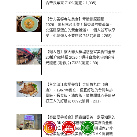
合帶長輩來 7109(瀏覽：1,035)
【台北善導寺站美食】青嬌膠原麵館
2026：米其林必比登！超香濃的蟹黃麵、
充滿膠原蛋白的黃金雞湯，一個人就可以享
受，小菜強大不要錯過 7437(瀏覽：268)
【懶人包】貓大爺大稻埕慈聖宮美食街全部
20攤介紹特輯 2026：通往台北老味道的時
光隧道 (附影片) 7322(瀏覽：80)
【台北濱江市場美食】金仙魚丸店（總
店）：1967年創立，便宜好吃的台灣味排
骨飯、蝦卷飯、滷肉飯，價格超佛心是庶民
打工人的好朋友 6892(瀏覽：231)
【泰國曼谷美食】遊泰國曼谷一定要知道的
情報，BKK 素萬那普機場奇蹟美食街全部
17家攤位 Magic Food Point：機場內24小
時營業超便宜庶民美食街 (附 DMK 廊曼機