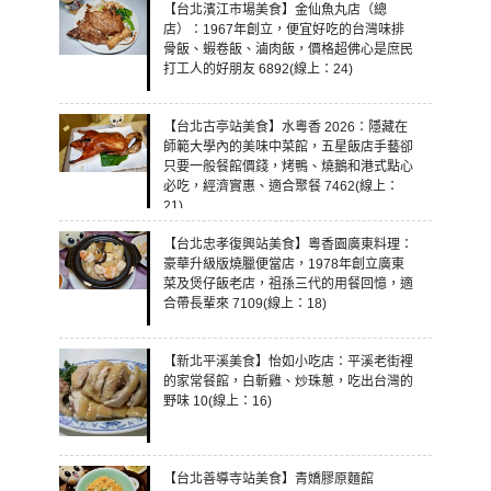
【台北濱江市場美食】金仙魚丸店（總
店）：1967年創立，便宜好吃的台灣味排
骨飯、蝦卷飯、滷肉飯，價格超佛心是庶民
打工人的好朋友 6892(線上：24)
【台北古亭站美食】水粵香 2026：隱藏在
師範大學內的美味中菜館，五星飯店手藝卻
只要一般餐館價錢，烤鴨、燒鵝和港式點心
必吃，經濟實惠、適合聚餐 7462(線上：
21)
【台北忠孝復興站美食】粵香園廣東料理：
豪華升級版燒臘便當店，1978年創立廣東
菜及煲仔飯老店，祖孫三代的用餐回憶，適
合帶長輩來 7109(線上：18)
【新北平溪美食】怡如小吃店：平溪老街裡
的家常餐館，白斬雞、炒珠蔥，吃出台灣的
野味 10(線上：16)
【台北善導寺站美食】青嬌膠原麵館