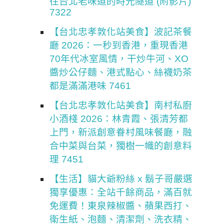
往台北老味道的時光隧道 (附影片)
7322
【台北忠孝敦化站美食】波記茶餐
廳 2026：一秒到香港，重現香港
70年代冰室風情，干炒牛河、XO
醬炒公仔麵、港式點心、絲襪奶茶
都是滿滿港味 7461
【台北忠孝敦化站美食】南村私廚
小酒棧 2026：林青霞、張清芳都
上門，新派創意眷村風味餐廳，融
合中菜與台菜，獨樹一幟的創意料
理 7451
【生活】貓大爺粉絲 x 鬍子哥嚴選
獨享優惠：全站千餘商品，滿百就
免運費！東泉辣椒醬、蘋果西打、
衛生紙、泡麵、清潔劑、洗衣精、