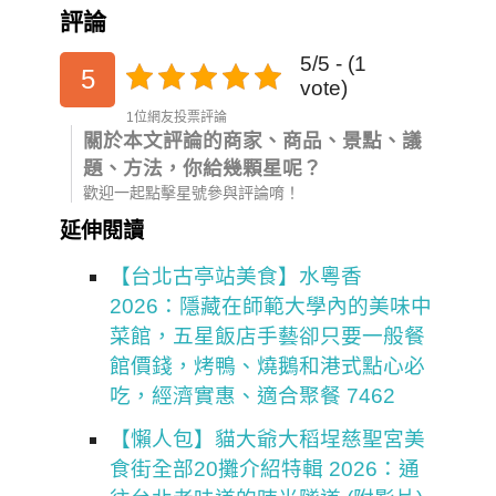
評論
5/5 - (1
5
vote)
1位網友投票評論
關於本文評論的商家、商品、景點、議
題、方法，你給幾顆星呢？
歡迎一起點擊星號參與評論唷！
延伸閱讀
【台北古亭站美食】水粵香
2026：隱藏在師範大學內的美味中
菜館，五星飯店手藝卻只要一般餐
館價錢，烤鴨、燒鵝和港式點心必
吃，經濟實惠、適合聚餐 7462
【懶人包】貓大爺大稻埕慈聖宮美
食街全部20攤介紹特輯 2026：通