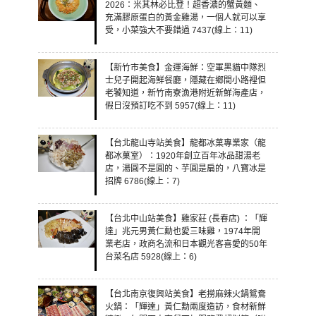
2026：米其林必比登！超香濃的蟹黃麵、
充滿膠原蛋白的黃金雞湯，一個人就可以享
受，小菜強大不要錯過 7437(線上：11)
【新竹市美食】金運海鮮：空軍黑貓中隊烈
士兒子開起海鮮餐廳，隱藏在鄉間小路裡但
老饕知道，新竹南寮漁港附近新鮮海產店，
假日沒預訂吃不到 5957(線上：11)
【台北龍山寺站美食】龍都冰菓專業家（龍
都冰菓室）：1920年創立百年冰品甜湯老
店，湯圓不是圓的、芋圓是扁的，八寶冰是
招牌 6786(線上：7)
【台北中山站美食】雞家莊 (長春店) ：「輝
達」兆元男黃仁勳也愛三味雞，1974年開
業老店，政商名流和日本觀光客喜愛的50年
台菜名店 5928(線上：6)
【台北南京復興站美食】老撈麻辣火鍋鴛鴦
火鍋：「輝達」黃仁勳兩度造訪，食材新鮮