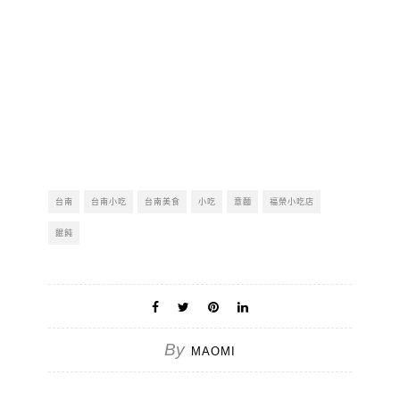
台南
台南小吃
台南美食
小吃
意麵
福榮小吃店
餛飩
By
MAOMI