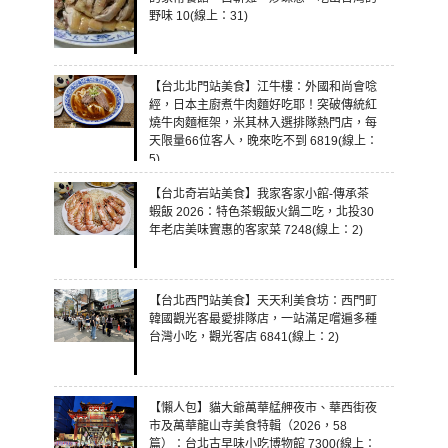
野味 10(線上：31)
【台北北門站美食】江牛樓：外國和尚會唸
經，日本主廚煮牛肉麵好吃耶！突破傳統紅
燒牛肉麵框架，米其林入選排隊熱門店，每
天限量66位客人，晚來吃不到 6819(線上：
5)
【台北奇岩站美食】我家客家小館-傳承茶
蝦飯 2026：特色茶蝦飯火鍋二吃，北投30
年老店美味實惠的客家菜 7248(線上：2)
【台北西門站美食】天天利美食坊：西門町
韓國觀光客最愛排隊店，一站滿足嚐遍多種
台灣小吃，觀光客店 6841(線上：2)
【懶人包】貓大爺萬華艋舺夜市、華西街夜
市及萬華龍山寺美食特輯（2026，58
篇）：台北古早味小吃博物館 7300(線上：