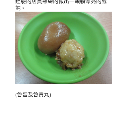
經驗的店員熟練的做出一顆顆漂亮的餛
飩。
(魯蛋及魯貢丸)