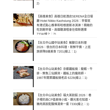
2)
【高雄美食】高雄日航酒店SERENA全日餐
廳 Hotel Nikko Kaohsiung 2026：早餐就
有港式點心推車和哈根達斯冰淇淋！精緻的
吃到飽早餐，高雄聽演唱會住宿新選擇
7334(線上：2)
【台北中山國中站美食】躼腳日本料理
2026：很台的日本料理，新鮮平價，上班
族排隊B級美食 7201(線上：1)
【台北中山站美食】京都鐵板燒：龍蝦、牛
排、鮮魚三仙歸洞，鐵板上的魔術師，
1987年開業鐵板燒老店 6228(線上：1)
【台北中山站美食】福大蒸餃館 2026：巷
子裡的高CP值美味小館，觀光客也知道，
豬肉蒸餃配酸辣湯來一套 7330(線上：1)