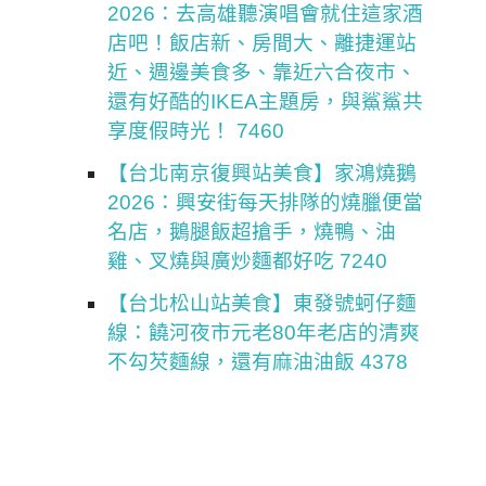
2026：去高雄聽演唱會就住這家酒
店吧！飯店新、房間大、離捷運站
近、週邊美食多、靠近六合夜市、
還有好酷的IKEA主題房，與鯊鯊共
享度假時光！ 7460
【台北南京復興站美食】家鴻燒鵝
2026：興安街每天排隊的燒臘便當
名店，鵝腿飯超搶手，燒鴨、油
雞、叉燒與廣炒麵都好吃 7240
【台北松山站美食】東發號蚵仔麵
線：饒河夜市元老80年老店的清爽
不勾芡麵線，還有麻油油飯 4378