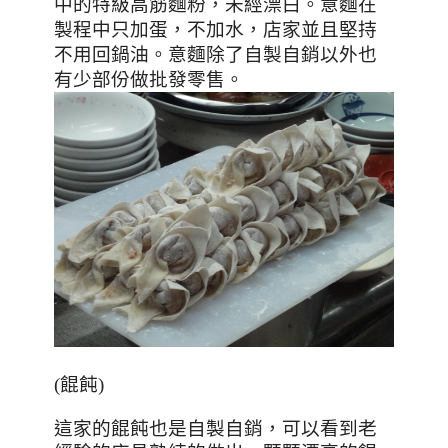
中的特級高筋麵粉
，
未經漂白
。意麵在
製程中只加蛋，
不加水
，店家並且堅持
不用回鍋油。
意麵除了自製自銷以外也
有少部份做批發零售
。
(餛飩)
這家的餛飩也是自製自銷
，可以看到老