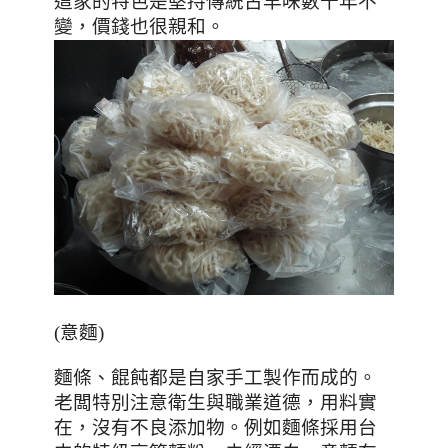
這家的特色是堅持傳統古早味數十年不
變
，價錢也很親和。
(意麵)
麵條、餛飩都是自家手工製作而成的。
老闆特別注意衛生與職業道德，用料實
在
，
沒有不良添加物
。
例如麵條採用台