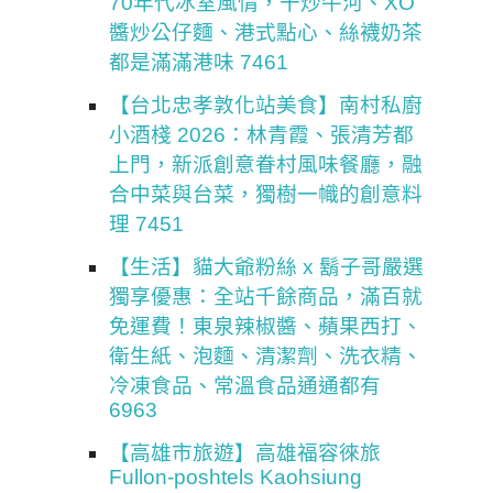
70年代冰室風情，干炒牛河、XO
醬炒公仔麵、港式點心、絲襪奶茶
都是滿滿港味 7461
【台北忠孝敦化站美食】南村私廚
小酒棧 2026：林青霞、張清芳都
上門，新派創意眷村風味餐廳，融
合中菜與台菜，獨樹一幟的創意料
理 7451
【生活】貓大爺粉絲 x 鬍子哥嚴選
獨享優惠：全站千餘商品，滿百就
免運費！東泉辣椒醬、蘋果西打、
衛生紙、泡麵、清潔劑、洗衣精、
冷凍食品、常溫食品通通都有
6963
【高雄市旅遊】高雄福容徠旅
Fullon-poshtels Kaohsiung