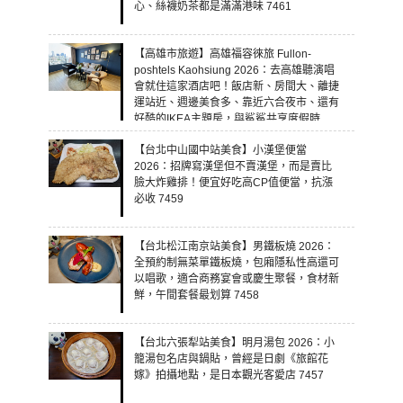
心、絲襪奶茶都是滿滿港味 7461
【高雄市旅遊】高雄福容徠旅 Fullon-
poshtels Kaohsiung 2026：去高雄聽演唱
會就住這家酒店吧！飯店新、房間大、離捷
運站近、週邊美食多、靠近六合夜市、還有
好酷的IKEA主題房，與鯊鯊共享度假時
光！ 7460
【台北中山國中站美食】小漢堡便當
2026：招牌寫漢堡但不賣漢堡，而是賣比
臉大炸雞排！便宜好吃高CP值便當，抗漲
必收 7459
【台北松江南京站美食】男鐵板燒 2026：
全預約制無菜單鐵板燒，包廂隱私性高還可
以唱歌，適合商務宴會或慶生聚餐，食材新
鮮，午間套餐最划算 7458
【台北六張犁站美食】明月湯包 2026：小
籠湯包名店與鍋貼，曾經是日劇《旅館花
嫁》拍攝地點，是日本觀光客愛店 7457