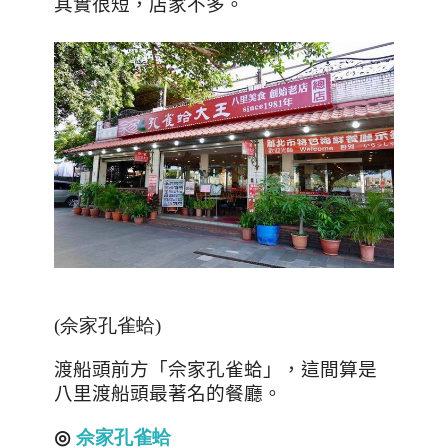
其實很短，店家不多。
(佘家孔雀蛤)
渡船頭前方「佘家孔雀蛤」，這間算是
八里渡船頭最著名的餐廳。
◎
佘
家
孔
雀
蛤