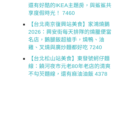
還有好酷的IKEA主題房，與鯊鯊共
享度假時光！ 7460
【台北南京復興站美食】家鴻燒鵝
2026：興安街每天排隊的燒臘便當
名店，鵝腿飯超搶手，燒鴨、油
雞、叉燒與廣炒麵都好吃 7240
【台北松山站美食】東發號蚵仔麵
線：饒河夜市元老80年老店的清爽
不勾芡麵線，還有麻油油飯 4378