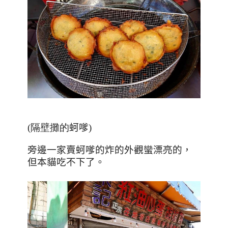
(隔壁攤的
蚵嗲
)
旁邊一家賣蚵嗲的炸的外觀蠻漂亮的，
但本貓吃不下了。