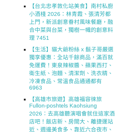
【台北忠孝敦化站美食】南村私廚
小酒棧 2026：林青霞、張清芳都
上門，新派創意眷村風味餐廳，融
合中菜與台菜，獨樹一幟的創意料
理 7451
【生活】貓大爺粉絲 x 鬍子哥嚴選
獨享優惠：全站千餘商品，滿百就
免運費！東泉辣椒醬、蘋果西打、
衛生紙、泡麵、清潔劑、洗衣精、
冷凍食品、常溫食品通通都有
6963
【高雄市旅遊】高雄福容徠旅
Fullon-poshtels Kaohsiung
2026：去高雄聽演唱會就住這家酒
店吧！飯店新、房間大、離捷運站
近、週邊美食多、靠近六合夜市、