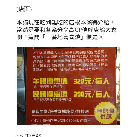
(店面)
本貓現在吃到難吃的店根本懶得介紹，
當然是要和各為分享高
CP
值好店給大家
啊！這間「一番地壽喜燒」便是。
(本店價錢)