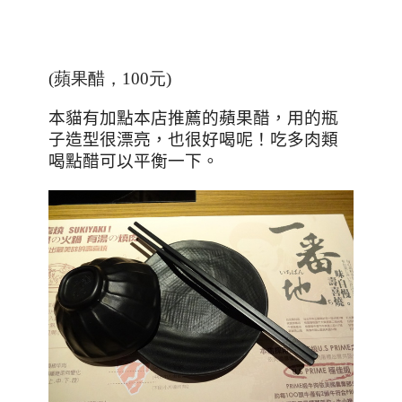
(蘋果醋，100元)
本貓有加點本店推薦的蘋果醋，用的瓶
子造型很漂亮，也很好喝呢！吃多肉類
喝點醋可以平衡一下。