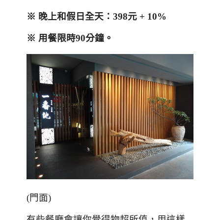
※
晚上和假日全天：
398
元
+ 10%
※
用餐限時
90
分鐘
。
(門面)
有些餐廳會讓你覺得物超所值，用這樣