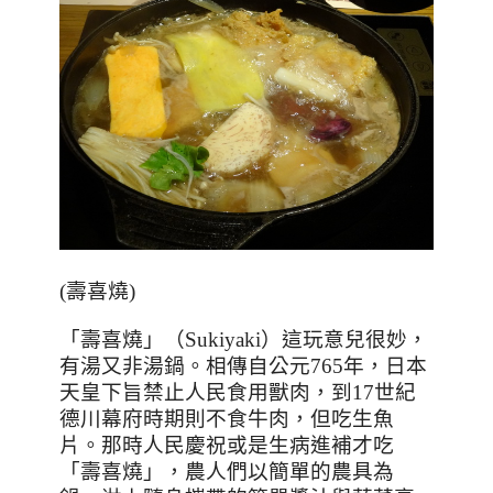
(壽喜燒)
「壽喜燒」（
Sukiyaki
）這玩意兒很妙，
有湯又非湯鍋。相傳自公元
765
年，日本
天皇下旨禁止人民食用獸肉，到
17
世紀
德川幕府時期則不食牛肉，但吃生魚
片。那時人民慶祝或是生病進補才吃
「壽喜燒」，農人們以簡單的農具為