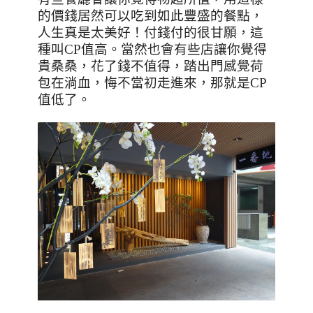
的價錢居然可以吃到如此豐盛的餐點，
人生真是太美好！付錢付的很甘願
，
這
種叫
CP
值高。當然也會有些店讓你覺得
貴桑桑，花了錢不值得，踏出門感覺荷
包在淌血
，悔不當初走進來，
那就是
CP
值低了。