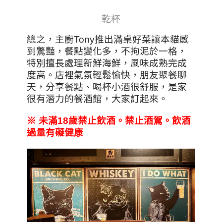
乾杯
總之，主廚Tony推出滿桌好菜讓本貓感
到驚豔，餐點變化多，不拘泥於一格，
特別擅長處理新鮮海鮮，風味成熟完成
度高。店裡氣氛輕鬆愉快，朋友聚餐聊
天，分享餐點、喝杯小酒很舒服，是家
很有潛力的餐酒館，大家訂起來。
※
未滿18
歲禁止飲酒。禁止酒駕。飲酒
過量有礙健康