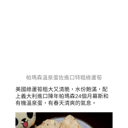
帕瑪森溫泉蛋佐進口特粗綠蘆筍
美國綠蘆筍粗大又清脆，水份飽滿，配
上義大利進口陳年帕瑪森24個月幕斯和
有機溫泉蛋，有春天清爽的氣息。