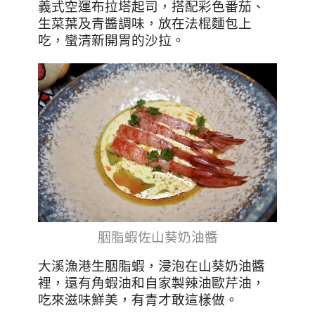
義式空運布拉塔起司，搭配彩色番茄、
生菜葉及青醬調味，放在法棍麵包上
吃，蠻清新開胃的沙拉。
胭脂蝦佐山葵奶油醬
大溪漁港生胭脂蝦，浸泡在山葵奶油醬
裡，還有角蝦油和自家製辣油歐芹油，
吃來滋味鮮美，有青才敢這樣做。