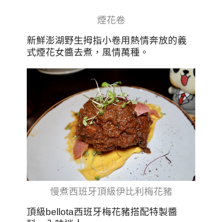
煙花卷
新鮮澎湖野生拇指小卷用熱情奔放的義
式煙花女醬去煮，風情萬種。
慢煮西班牙頂級伊比利梅花豬
頂級bellota西班牙梅花豬搭配特製醬