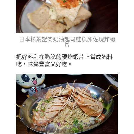
日本松葉蟹肉奶油起司鮭魚卵佐現炸蝦
片
把好料刮在脆脆的現炸蝦片上當成餡料
吃，味覺豐富又好吃。