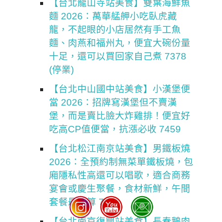
【台北龍山寺站美食】雙葉海鮮魚
麵 2026：萬華艋舺小吃臥虎藏
龍，不起眼的小店居然有手工魚
麵、肉燕和福州丸，便宜大碗份量
十足，還可以買回家自己煮 7378
(停業)
【台北中山國中站美食】小漢堡便
當 2026：招牌寫漢堡但不賣漢
堡，而是賣比臉大炸雞排！便宜好
吃高CP值便當，抗漲必收 7459
【台北松江南京站美食】男鐵板燒
2026：全預約制無菜單鐵板燒，包
廂隱私性高還可以唱歌，適合商務
宴會或慶生聚餐，食材新鮮，午間
套餐最划算 7458
【台北南京復興站美食】長春鵝肉