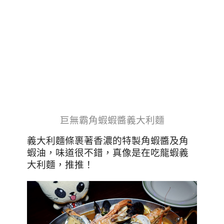
巨無霸角蝦蝦醬義大利麵
義大利麵條裹著香濃的特製角蝦醬及角
蝦油，味道很不錯，真像是在吃龍蝦義
大利麵，推推！