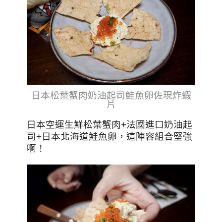
日本松葉蟹肉奶油起司鮭魚卵佐現炸蝦
片
日本空運生鮮松葉蟹肉+法國進口奶油起
司+日本北海道鮭魚卵，這陣容組合堅強
啊！