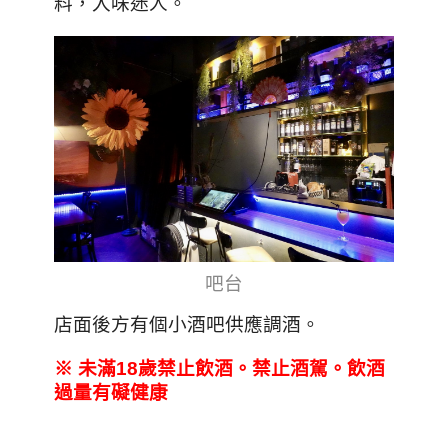
料，入味迷人。
吧台
店面後方有個小酒吧供應調酒。
※
未滿18
歲禁止飲酒。禁止酒駕。飲酒
過量有礙健康