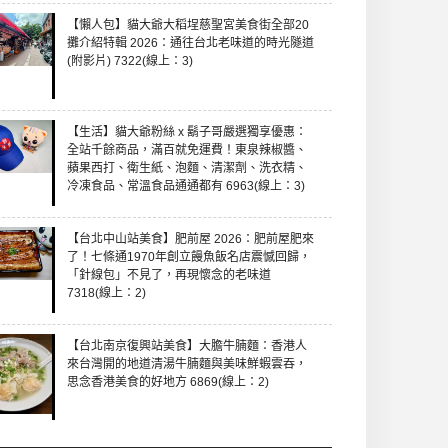
【懶人包】貓大爺大稻埕慈聖宮美食街全部20
攤介紹特輯 2026：通往台北老味道的時光隧道
(附影片) 7322(線上：3)
【生活】貓大爺粉絲 x 鬍子哥嚴選獨享優惠：
全站千餘商品，滿百就免運費！東泉辣椒醬、
蘋果西打、衛生紙、泡麵、清潔劑、洗衣精、
冷凍食品、常溫食品通通都有 6963(線上：3)
【台北中山站美食】肥前屋 2026：肥前屋肥來
了！七條通1970年創立饅魚飯名店震憾回歸，
「針線包」不見了，再現懷念的老味道
7318(線上：2)
【台北南京復興站美食】大膽牛腩麵：香港人
來台灣開的地道清湯牛腩麵與美味鮮蝦雲吞，
思念香港美食的好地方 6869(線上：2)