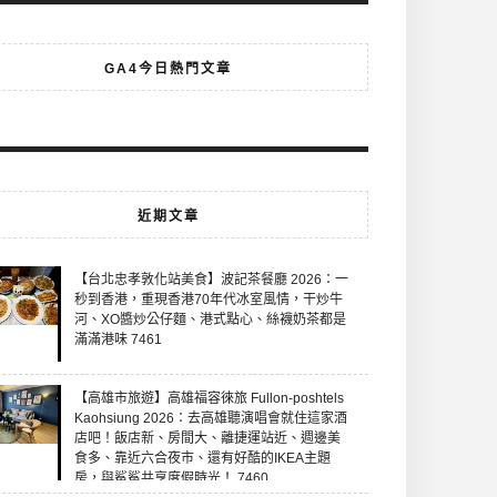
GA4今日熱門文章
近期文章
【台北忠孝敦化站美食】波記茶餐廳 2026：一
秒到香港，重現香港70年代冰室風情，干炒牛
河、XO醬炒公仔麵、港式點心、絲襪奶茶都是
滿滿港味 7461
【高雄市旅遊】高雄福容徠旅 Fullon-poshtels
Kaohsiung 2026：去高雄聽演唱會就住這家酒
店吧！飯店新、房間大、離捷運站近、週邊美
食多、靠近六合夜市、還有好酷的IKEA主題
房，與鯊鯊共享度假時光！ 7460