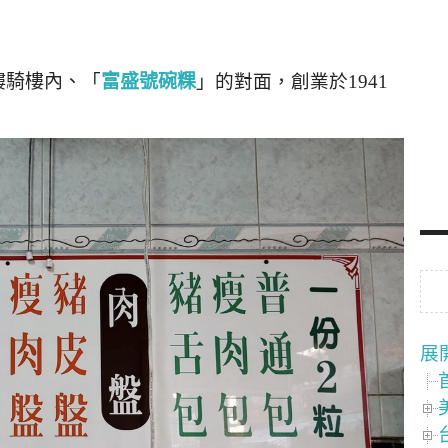
樓騎樓內、
「
富盛號碗粿
」的對面，創業於
1941
展