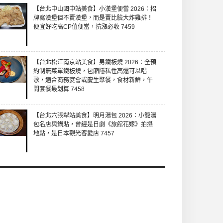
【台北中山國中站美食】小漢堡便當 2026：招
牌寫漢堡但不賣漢堡，而是賣比臉大炸雞排！
便宜好吃高CP值便當，抗漲必收 7459
【台北松江南京站美食】男鐵板燒 2026：全預
約制無菜單鐵板燒，包廂隱私性高還可以唱
歌，適合商務宴會或慶生聚餐，食材新鮮，午
間套餐最划算 7458
【台北六張犁站美食】明月湯包 2026：小籠湯
包名店與鍋貼，曾經是日劇《旅館花嫁》拍攝
地點，是日本觀光客愛店 7457