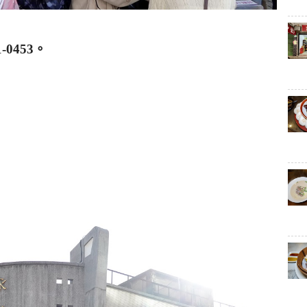
1-0453
。