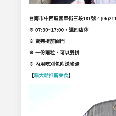
台南市中西區國華街三段
181
號。
(06)21
※ 07:30~17:00，週四店休
※ 賣完提前關門
※ 一份兩粒，可以雙拼
※ 內用吃刈包附送豬湯
【
貓大爺推薦美食
】