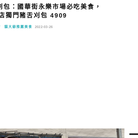
割包：國華街永樂市場必吃美食，
店獨門豬舌刈包 4909
食
貓大爺推薦美食
2022-03-26