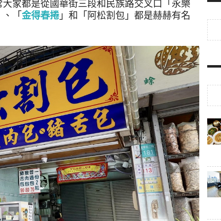
常大家都是從
國華街三段和民族路交叉口「永樂
」、「
金得春捲
」和「阿松割包」都是赫赫有名