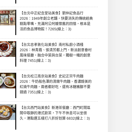
【台北中正紀念堂站美食】劉仲記食品行
2026：1949年創立老舖，快要消失的傳統經典
糕點零嘴，充滿阿公阿嬤懷舊的回憶，根本是
活的食品博物館！7265(線上：3)
【台北忠孝敦化站美食】南村私廚小酒棧
2026：林青霞、張清芳都上門，新派創意眷村
風味餐廳，融合中菜與台菜，獨樹一幟的創意
料理 7451(線上：3)
【台北松江南京站美食】史記正宗牛肉麵
2026：牛奶般色澤的清燉牛肉麵、香濃醇美的
紅燒牛肉麵，兩者都好吃，還有冰糖豬腳不要
錯過 7351(線上：3)
【台北西門站美食】新港茶餐廳：西門町鬧區
鬧中取靜的港式飲茶，下午不休息可以坐很
久，港點選五樣打八折好划算 6832(線上：3)