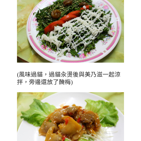
(風味過貓，過貓汆燙後與美乃滋一起涼
拌，旁邊還放了醃梅)