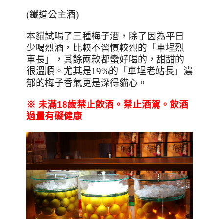
(鐵道公主酒)
本貓試喝了三種梅子酒，除了因為平日
少喝烈酒，比較不習慣較烈的
「車埕烈
車長」，其餘兩款都蠻好喝的，甜甜的
很溫順。尤其是19%的
「車埕老站長」濃
郁的梅子香氣更是深得貓心。
※
未滿18
歲禁止飲酒。禁止酒駕。飲酒
過量有礙健康