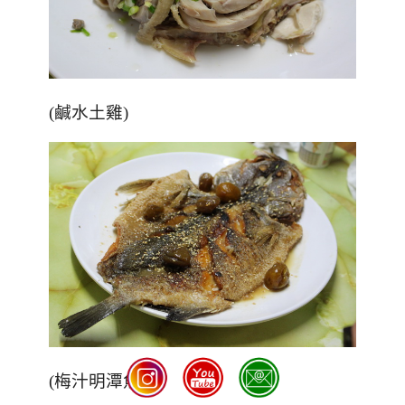
(鹹水土雞)
(梅汁明潭魚)