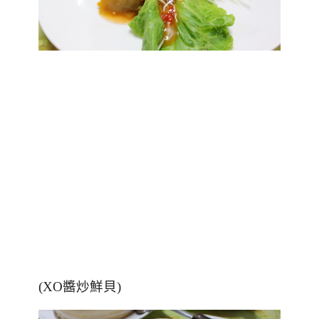
(XO醬炒鮮貝)