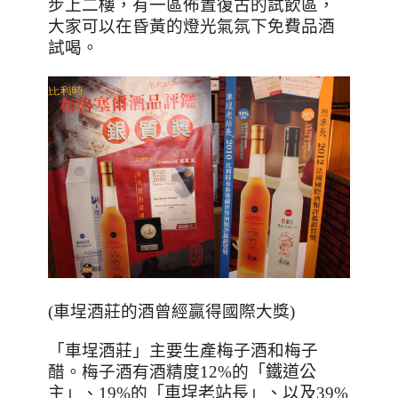
步上二樓，有一區佈置復古的試飲區，
大家可以在昏黃的燈光氣氛下免費品酒
試喝。
(車埕酒莊的酒曾經贏得國際大獎)
「車埕酒莊」主要生產梅子酒和梅子
醋。梅子酒有酒精度12%的
「鐵道公
主」
、
19%的
「車埕老站長」
、
以及39
%