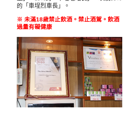
的
「車埕烈車長」。
※
未滿18
歲禁止飲酒。禁止酒駕。飲酒
過量有礙健康