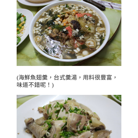
(海鮮魚翅羹，台式羹湯，用料很豐富，
味道不錯呢！)