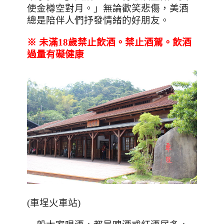
使金樽空對月。」無論歡笑悲傷
，美酒
總是陪伴人們抒發情緒的好朋友。
※
未滿18
歲禁止飲酒。禁止酒駕。飲酒
過量有礙健康
(車埕火車站)