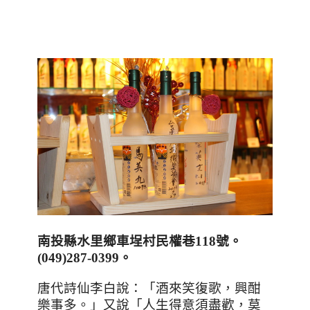
南投縣水里鄉車埕村民權巷
118
號。
(049)287-0399
。
唐代詩仙李白說：「酒來笑復歌，興酣
樂事多
。
」又說「人生得意須盡歡，莫