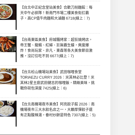
【台北中正紀念堂站美食】合歡刀削麵館：每
天中午必排隊！新南門市場二樓美食街扛霸
子，高CP值牛肉麵和大滷麵 6718(線上：7)
【台南東區美食】府城騷烤家：超狂燒烤店，
帝王蟹、龍蝦、紅蟳、巨無霸生蠔，爽度爆
炸！食尚玩家、非凡、東森等各大美食節目激
推，沒訂位吃不到 6677(線上：7)
【台北松山機場站美食】武田咖哩食堂
TORIAEZU CURRY 2026：米其林必比登！米
其林2星主廚武田健志的咖哩飯，精緻美味，挑
戰你荷包深度 7425(線上：6)
【台北南機場夜市美食】阿亮餃子館 2026：南
機場夜市三大水餃名店之一，大顆厚彈餃子還
有正點酸辣湯，眷村炒餅是特色 7307(線上：5)