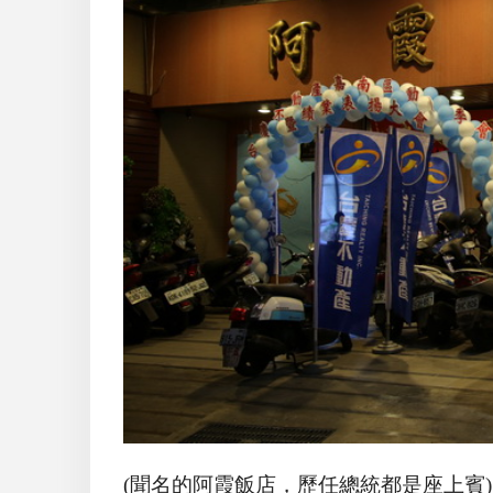
(聞名的阿霞飯店，歷任總統都是座上賓)