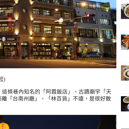
)
，這條巷內知名的「阿霞飯店」、古蹟廟宇「天
距離「台南州廳」、「林百貨」不遠，是很好散