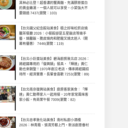
其林必比登！超香濃的蟹黃麵、充滿膠原蛋白
的黃金雞湯，一個人就可以享受，小菜強大不
要錯過 7437(瀏覽：103)
【台北國父紀念館站美食】極之好味松菸店燒
臘茶餐廳 2026：小餐館卻是五星飯店等級手
藝，燒臘飯、脆皮燒肉和肥龍叉燒太迷人（開
幕有優惠） 7446(瀏覽：119)
【台北小巨蛋站美食】碧海廚房敦北店 2026：
蔣經國專用的「復興鍋」餐具，「輝達」黃仁
勳也來朝聖！1970年創立老店，傳承蔣經國招
待所，經濟實惠，長輩會喜歡 7253(瀏覽：89)
【台北南京復興站美食】廚房客家美食：「輝
達」黃仁勳帶家人一起用餐，20年家常風味客
家小館，有商業午餐 7009(瀏覽：82)
【台北忠孝敦化站美食】南村私廚小酒棧
2026：林青霞、張清芳都上門，新派創意眷村