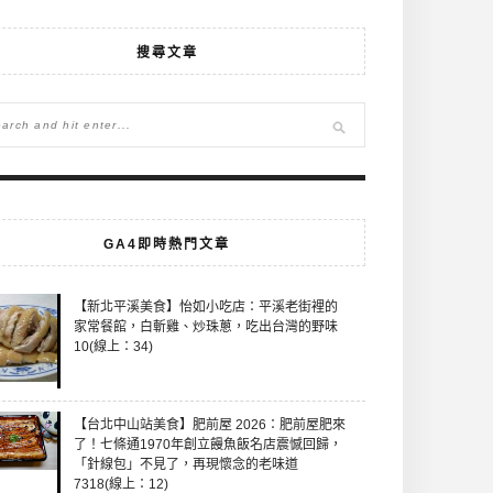
搜尋文章
GA4即時熱門文章
【新北平溪美食】怡如小吃店：平溪老街裡的
家常餐館，白斬雞、炒珠蔥，吃出台灣的野味
10(線上：34)
【台北中山站美食】肥前屋 2026：肥前屋肥來
了！七條通1970年創立饅魚飯名店震憾回歸，
「針線包」不見了，再現懷念的老味道
7318(線上：12)