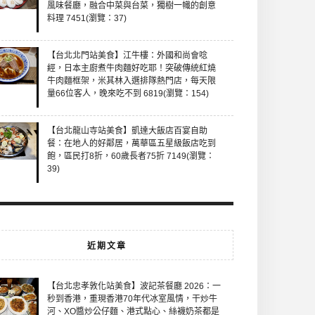
風味餐廳，融合中菜與台菜，獨樹一幟的創意
料理 7451(瀏覽：37)
【台北北門站美食】江牛樓：外國和尚會唸
經，日本主廚煮牛肉麵好吃耶！突破傳統紅燒
牛肉麵框架，米其林入選排隊熱門店，每天限
量66位客人，晚來吃不到 6819(瀏覽：154)
【台北龍山寺站美食】凱達大飯店百宴自助
餐：在地人的好鄰居，萬華區五星級飯店吃到
飽，區民打8折，60歲長者75折 7149(瀏覽：
39)
近期文章
【台北忠孝敦化站美食】波記茶餐廳 2026：一
秒到香港，重現香港70年代冰室風情，干炒牛
河、XO醬炒公仔麵、港式點心、絲襪奶茶都是