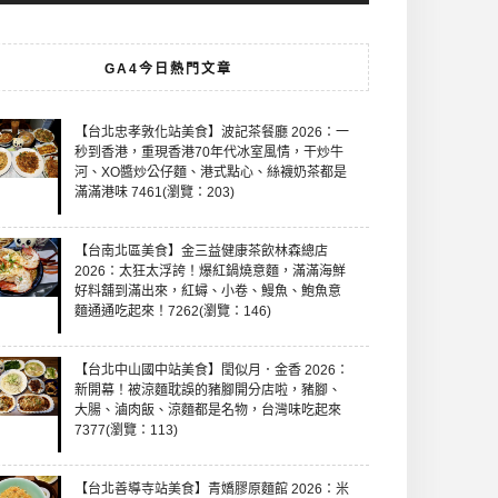
GA4今日熱門文章
【台北忠孝敦化站美食】波記茶餐廳 2026：一
秒到香港，重現香港70年代冰室風情，干炒牛
河、XO醬炒公仔麵、港式點心、絲襪奶茶都是
滿滿港味 7461(瀏覽：203)
【台南北區美食】金三益健康茶飲林森總店
2026：太狂太浮誇！爆紅鍋燒意麵，滿滿海鮮
好料舖到滿出來，紅蟳、小卷、鰻魚、鮑魚意
麵通通吃起來！7262(瀏覽：146)
【台北中山國中站美食】閏似月．金香 2026：
新開幕！被涼麵耽誤的豬腳開分店啦，豬腳、
大腸、滷肉飯、涼麵都是名物，台灣味吃起來
7377(瀏覽：113)
【台北善導寺站美食】青嬌膠原麵館 2026：米