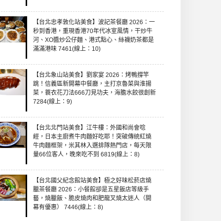
【台北忠孝敦化站美食】波記茶餐廳 2026：一
秒到香港，重現香港70年代冰室風情，干炒牛
河、XO醬炒公仔麵、港式點心、絲襪奶茶都是
滿滿港味 7461(線上：10)
【台北象山站美食】劉家宴 2026：烤鴨撐竿
跳！信義區新開幕中餐廳，主打京魯菜與淮揚
菜，蓑衣花刀法666刀見功夫，海膽水餃很創新
7284(線上：9)
【台北北門站美食】江牛樓：外國和尚會唸
經，日本主廚煮牛肉麵好吃耶！突破傳統紅燒
牛肉麵框架，米其林入選排隊熱門店，每天限
量66位客人，晚來吃不到 6819(線上：8)
【台北國父紀念館站美食】極之好味松菸店燒
臘茶餐廳 2026：小餐館卻是五星飯店等級手
藝，燒臘飯、脆皮燒肉和肥龍叉燒太迷人（開
幕有優惠） 7446(線上：8)