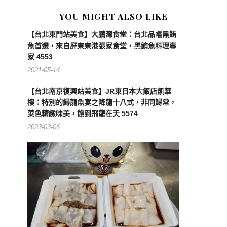
YOU MIGHT ALSO LIKE
【台北東門站美食】大鵬灣食堂：台北品嚐黑鮪
魚首選，來自屏東東港張家食堂，黑鮪魚料理專
家 4553
2021-05-14
【台北南京復興站美食】JR東日本大飯店凱華
樓：特別的鱘龍魚宴之降龍十八式，非同鱘常，
菜色精緻味美，飽到飛龍在天 5574
2023-03-06