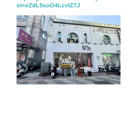
si=oZdL5soO4LcvIZ7J