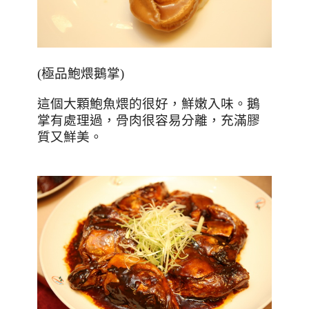
(
極品鮑煨鵝掌
)
這個大顆鮑魚煨的很好，鮮嫩入味。鵝
掌有處理過，骨肉很容易分離，充滿膠
質又鮮美。