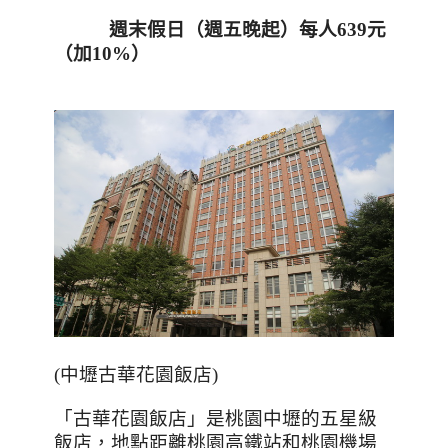
週末假日（週五晚起）每人
639
元
（加
10%
）
(
中壢古華花園飯店
)
「古華花園飯店」是桃園中壢的五星級
飯店，地點距離桃園高鐵站和桃園機場