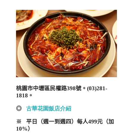
桃園市中壢區民權路
398
號。
(03)281-
1818
。
◎
古華花園飯店介紹
※
平日（週一到週四）每人
499
元（加
10%
）