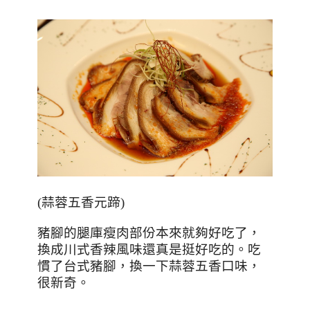
(
蒜蓉五香元蹄
)
豬腳的腿庫瘦肉部份本來就夠好吃了，
換成川式香辣風味還真是挺好吃的。吃
慣了台式豬腳，換一下蒜蓉五香口味，
很新奇。