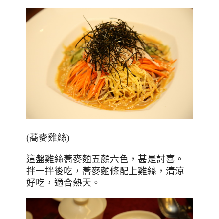
(
蕎麥雞絲
)
這盤雞絲蕎麥麵五顏六色，甚是討喜。
拌一拌後吃，蕎麥麵條配上雞絲，清涼
好吃，適合熱天。