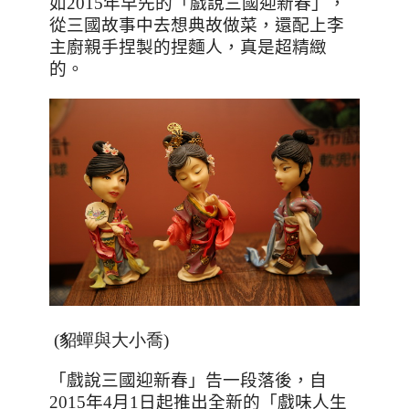
如
2015
年早先的「戲說三國迎新春」，
從三國故事中去想典故做菜，還配上李
主廚親手捏製的捏麵人，真是超精緻
的。
(貂蟬與大小喬)
「戲說三國迎新春」告一段落後，自
2015
年
4
月
1
日起推出全新的「戲味人生