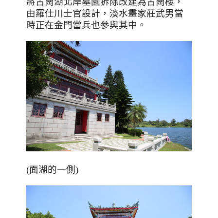
將古崗湖北岸墓園拆除改建為古崗樓，
由羅仕川士官設計，淡水畫家莊武男當
時正在金門當兵也參與其中。
(面湖的一側)