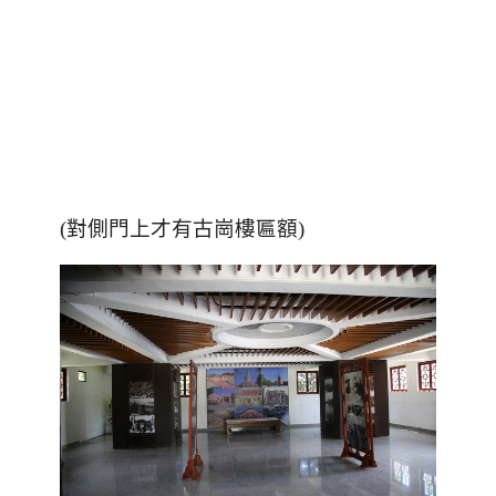
(對側門上才有古崗樓匾額)