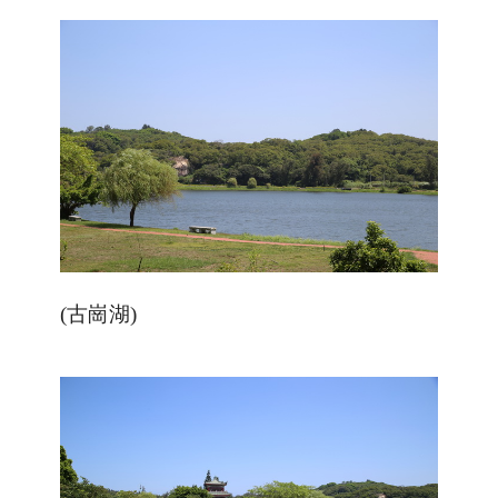
(古崗湖)