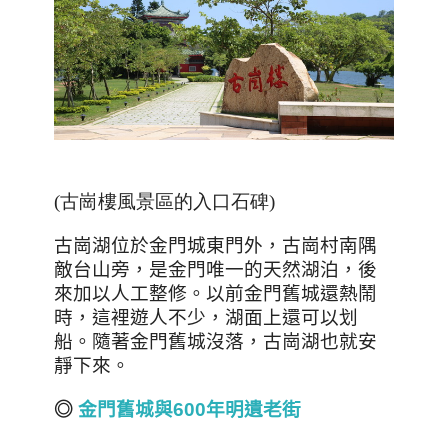
(古崗樓風景區的入口石碑)
古崗湖位於金門城東門外，古崗村南隅
敵台山旁，是金門唯一的天然湖泊，後
來加以人工整修。以前金門舊城還熱鬧
時，這裡遊人不少，湖面上還可以划
船。隨著金門舊城沒落，古崗湖也就安
靜下來。
◎
金門舊城與
600
年明遺老街