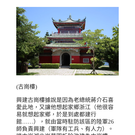
(古崗樓)
興建古崗樓據說是因為老總統蔣介石喜
愛此地，又讓他想起家鄉浙江（他很容
易就想起家鄉，於是到處都建行
館
……
），就由當時駐防該區的陸軍
26
師負責興建（軍隊有工兵、有人力）。