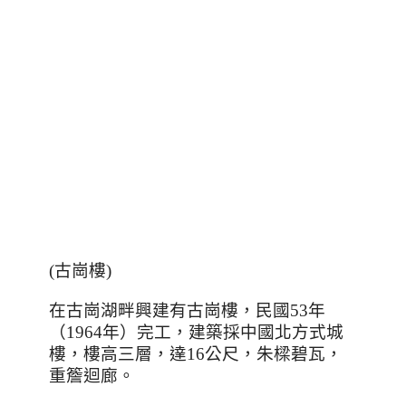
(古崗樓)
在古崗湖畔興建有古崗樓，民國
53
年
（
1964
年）完工，建築採中國北方式城
樓，樓高三層，達
16
公尺，朱樑碧瓦，
重簷迴廊。