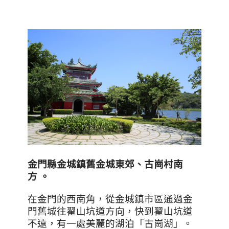
金門縣金城鎮舊金城東郊、古崗村南
方
。
在金門的西南角，從金城鎮市區通過金
門舊城往翟山坑道方向，快到翟山坑道
不遠，有一處美麗的湖泊「古崗湖」。