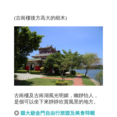
(古崗樓後方高大的樹木)
古崗樓及古崗湖風光明媚，幽靜怡人，
是個可以坐下來靜靜欣賞風景的地方。
◎
貓大爺金門自由行旅遊及美食特輯