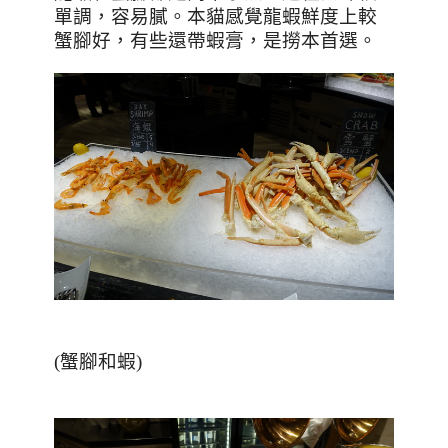
單調，容易膩。本貓感覺龍蝦鮮度上較
蟹腳好，有些還帶蝦膏，是撈本首選。
(蟹腳和蝦)