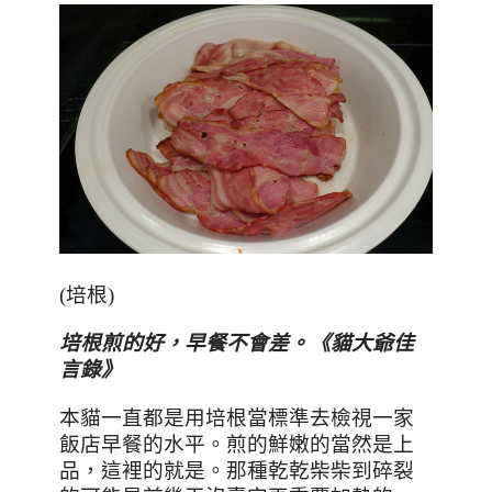
(
培根
)
培根煎的好
，早餐不會差。《貓大爺佳
言錄》
本貓一直都是用培根當標準去檢視一家
飯店早餐的水平。煎的鮮嫩的當然是上
品，這裡的就是。那種乾乾柴柴到碎裂