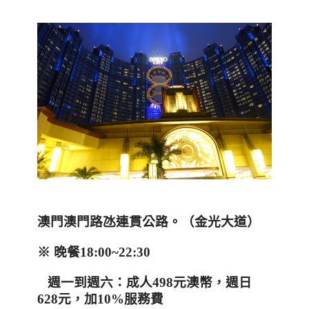
澳門澳門路氹連貫公路
。（金光大道）
※ 晚餐
18:00~22:30
週一到週六：成人
498
元澳幣，週日
628
元，加
10%
服務費