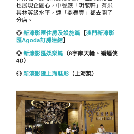
也展現企圖心，中餐廳「玥龍軒」有米
其林等級水平，連「鼎泰豐」都去開了
分店。
◎
新濠影匯住房及設施篇
【
澳門新濠影
匯Agoda
訂房連結
】
◎
新濠影匯娛樂篇
（8
字摩天輪、蝙蝠俠
4D
）
◎
新濠影匯上海魅影
（上海菜）