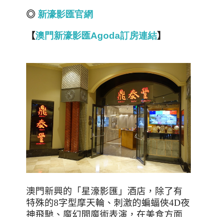
◎
新濠影匯官網
【
澳
門新濠影匯Agoda
訂
房
連結
】
澳門新興的「星濠影匯」酒店，除了有
特殊的
8
字型摩天輪、刺激的蝙蝠俠
4D
夜
神飛馳、魔幻間魔術表演，在美食方面