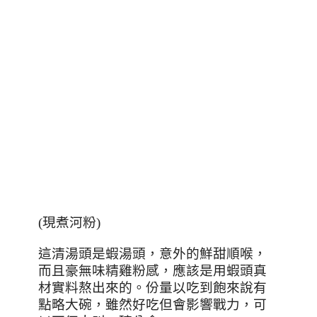
(
現煮河粉
)
這清湯頭是蝦湯頭，意外的鮮甜順喉，
而且豪無味精雞粉感，應該是用蝦頭真
材實料熬出來的。份量以吃到飽來說有
點略大碗，雖然好吃但會影響戰力，可