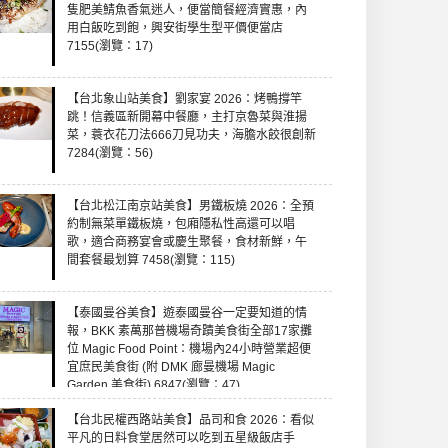
隻肥美鯖魚香氣迷人，便當簡餐經濟實惠，內
用白飯吃到飽，興安街學生型平價便當店
7155(瀏覽：17)
【台北象山站美食】劉家宴 2026：烤鴨撐竿
跳！信義區新開幕中餐廳，主打京魯菜與淮揚
菜，蓑衣花刀法666刀見功夫，海膽水餃很創新
7284(瀏覽：56)
【台北松江南京站美食】男鐵板燒 2026：全預
約制無菜單鐵板燒，包廂隱私性高還可以唱
歌，適合商務宴會或慶生聚餐，食材新鮮，午
間套餐最划算 7458(瀏覽：115)
【泰國曼谷美食】遊泰國曼谷一定要知道的情
報，BKK 素萬那普機場奇蹟美食街全部17家攤
位 Magic Food Point：機場內24小時營業超便
宜庶民美食街 (附 DMK 廊曼機場 Magic
Garden 美食街) 6847(瀏覽：47)
【台北民權西路站美食】品司和食 2026：看似
平凡的日料食堂居然可以吃到五星級飯店手