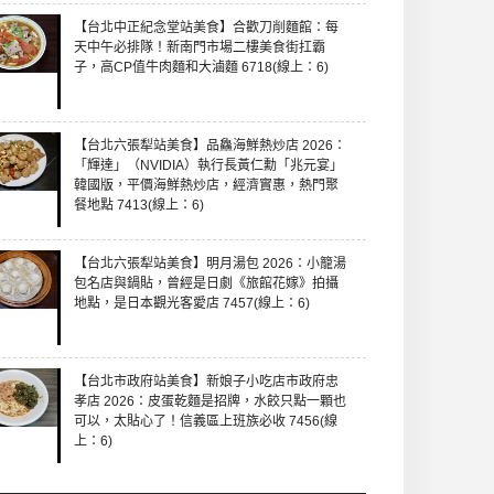
【台北中正紀念堂站美食】合歡刀削麵館：每
天中午必排隊！新南門市場二樓美食街扛霸
子，高CP值牛肉麵和大滷麵 6718(線上：6)
【台北六張犁站美食】品鱻海鮮熱炒店 2026：
「輝達」（NVIDIA）執行長黃仁勳「兆元宴」
韓國版，平價海鮮熱炒店，經濟實惠，熱門聚
餐地點 7413(線上：6)
【台北六張犁站美食】明月湯包 2026：小籠湯
包名店與鍋貼，曾經是日劇《旅館花嫁》拍攝
地點，是日本觀光客愛店 7457(線上：6)
【台北市政府站美食】新娘子小吃店市政府忠
孝店 2026：皮蛋乾麵是招牌，水餃只點一顆也
可以，太貼心了！信義區上班族必收 7456(線
上：6)