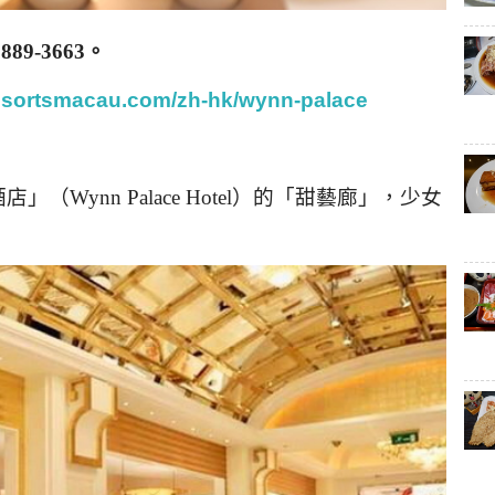
8889-3663
。
esortsmacau.com/zh-hk/wynn-palace
Wynn Palace Hotel）的「甜藝廊」，少女