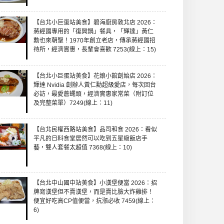
【台北小巨蛋站美食】碧海廚房敦北店 2026：
蔣經國專用的「復興鍋」餐具，「輝達」黃仁
勳也來朝聖！1970年創立老店，傳承蔣經國招
待所，經濟實惠，長輩會喜歡 7253(線上：15)
【台北小巨蛋站美食】花娘小館創始店 2026：
輝達 Nvidia 創辦人黃仁勳超級愛店，每次回台
必訪，最愛蒼蠅頭，經濟實惠家常菜（附訂位
及完整菜單）7249(線上：11)
【台北民權西路站美食】品司和食 2026：看似
平凡的日料食堂居然可以吃到五星級飯店手
藝，雙人套餐太超值 7368(線上：10)
【台北中山國中站美食】小漢堡便當 2026：招
牌寫漢堡但不賣漢堡，而是賣比臉大炸雞排！
便宜好吃高CP值便當，抗漲必收 7459(線上：
6)