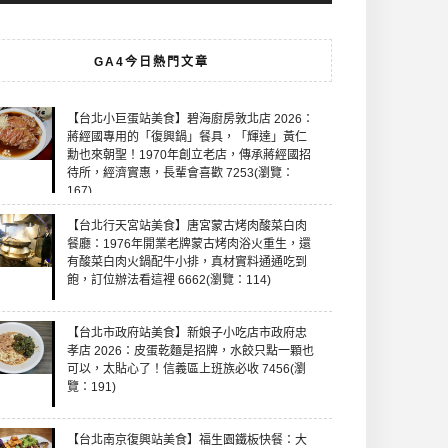
GA4今日熱門文章
【台北小巨蛋站美食】碧海廚房敦北店 2026：
蔣經國專用的「復興鍋」餐具，「輝達」黃仁
勳也來朝聖！1970年創立老店，傳承蔣經國招
待所，經濟實惠，長輩會喜歡 7253(瀏覽：
167)
【台北行天宮站美食】唐宮蒙古烤肉酸菜白肉
餐廳：1976年開業老牌蒙古烤肉浴火重生，還
有酸菜白肉火鍋配牛小排，真材實料通通吃到
飽，訂位辦法看這裡 6662(瀏覽：114)
【台北市政府站美食】新娘子小吃店市政府忠
孝店 2026：皮蛋乾麵是招牌，水餃只點一顆也
可以，太貼心了！信義區上班族必收 7456(瀏
覽：191)
【台北南京復興站美食】福生園鐵板快餐：大