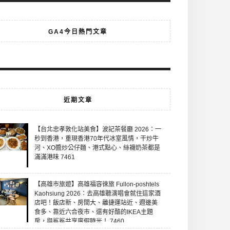
GA4今日熱門文章
近期文章
【台北忠孝敦化站美食】波記茶餐廳 2026：一
秒到香港，重現香港70年代冰室風情，干炒牛
河、XO醬炒公仔麵、港式點心、絲襪奶茶都是
滿滿港味 7461
【高雄市旅遊】高雄福容徠旅 Fullon-poshtels
Kaohsiung 2026：去高雄聽演唱會就住這家酒
店吧！飯店新、房間大、離捷運站近、週邊美
食多、靠近六合夜市、還有好酷的IKEA主題
房，與鯊鯊共享度假時光！ 7460