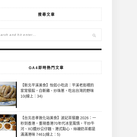
搜尋文章
GA4即時熱門文章
【新北平溪美食】怡如小吃店：平溪老街裡的
家常餐館，白斬雞、炒珠蔥，吃出台灣的野味
10(線上：34)
【台北忠孝敦化站美食】波記茶餐廳 2026：一
秒到香港，重現香港70年代冰室風情，干炒牛
河、XO醬炒公仔麵、港式點心、絲襪奶茶都是
滿滿港味 7461(線上：5)