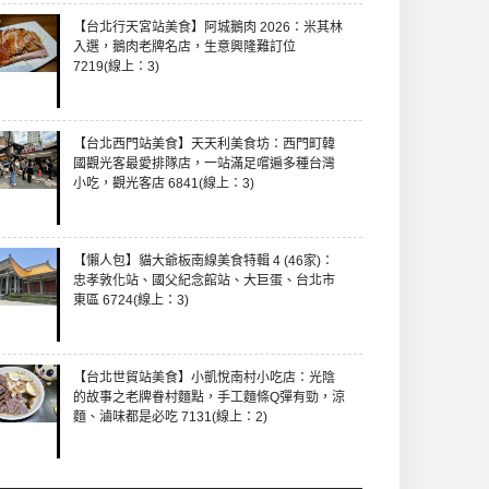
【台北行天宮站美食】阿城鵝肉 2026：米其林
入選，鵝肉老牌名店，生意興隆難訂位
7219(線上：3)
【台北西門站美食】天天利美食坊：西門町韓
國觀光客最愛排隊店，一站滿足嚐遍多種台灣
小吃，觀光客店 6841(線上：3)
【懶人包】貓大爺板南線美食特輯 4 (46家)：
忠孝敦化站、國父紀念館站、大巨蛋、台北市
東區 6724(線上：3)
【台北世貿站美食】小凱悅南村小吃店：光陰
的故事之老牌眷村麵點，手工麵條Q彈有勁，涼
麵、滷味都是必吃 7131(線上：2)