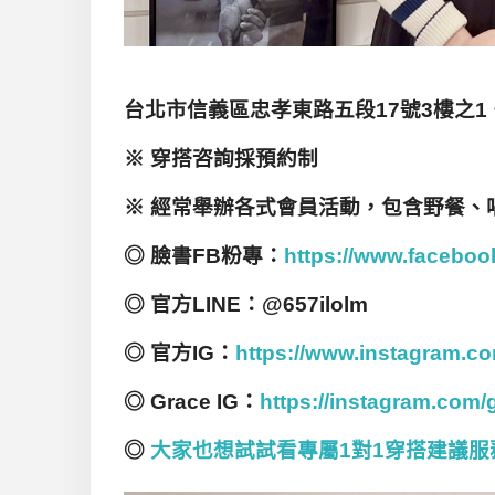
台北市信義區忠孝東路五段17
號3
樓之1
※
穿搭咨詢採預約制
※
經常舉辦各式會員活動，包含野餐、
◎
臉書FB
粉專：
https://www.faceboo
◎
官方LINE
：@657ilolm
◎
官方IG
：
https://www.instagram.c
◎ Grace IG：
https://instagram.com
◎
大家也想試試看專屬1對1穿搭建議服