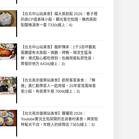
【台北中山站美食】福大蒸餃館 2026：巷子裡
的高CP值美味小館，觀光客也知道，豬肉蒸餃
配酸辣湯來一套 7330(線上：4)
【台北中山站美食】龍軒傳承：1千3百坪霸氣
餐廳還有水族館，燒鵝、烤鴨、現流生猛海
鮮、港式點心都吃得到，包廂用餐私密性高，
聚餐好地方 6434(線上：3)
【台北南京復興站美食】廚房客家美食：「輝
達」黃仁勳帶家人一起用餐，20年家常風味客
家小館，有商業午餐 7009(線上：3)
【台北南京復興站美食】猓玀苑 2026：
Youtube實況主鳥屎開的忠貞眷村美食，興安街
時髦米干店，年輕人的排隊店 7365(線上：3)