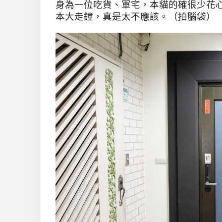
身為一位吃貨、軍宅，本貓的確很少花
本大走鐘，真是太不應該。（拍腦袋）