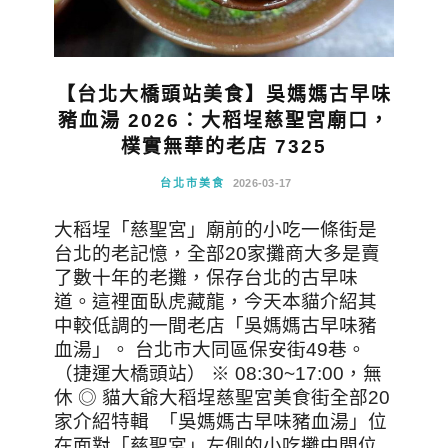
【台北大橋頭站美食】吳媽媽古早味
豬血湯 2026：大稻埕慈聖宮廟口，
樸實無華的老店 7325
台北市美食
2026-03-17
大稻埕「慈聖宮」廟前的小吃一條街是
台北的老記憶，全部20家攤商大多是賣
了數十年的老攤，保存台北的古早味
道。這裡面臥虎藏龍，今天本貓介紹其
中較低調的一間老店「吳媽媽古早味豬
血湯」。 台北市大同區保安街49巷。
（捷運大橋頭站） ※ 08:30~17:00，無
休 ◎ 貓大爺大稻埕慈聖宮美食街全部20
家介紹特輯 「吳媽媽古早味豬血湯」位
在面對「慈聖宮」左側的小吃攤中間位