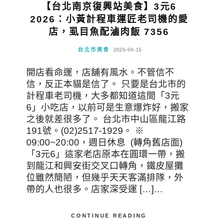
【台北南京復興站美食】3元6
2026：小黃計程車運匠老司機的愛
店，虱目魚配滷肉飯 7356
台北市美食
2026-04-15
開店看命運，店舖有風水。不管信不
信，反正本貓是信了。 只要是台北市的
計程車老司機，大多都知道這間「3元
6」小吃店，以前可是生意爆炸好，搬家
之後就差很多了。 台北市中山區龍江路
191號。(02)2517-1929。 ※
09:00~20:00，週日休息 (轉角舊店面)
「3元6」這家老店原本在圓環一帶，搬
到龍江和興安街交叉口轉角，鐵皮屋攤
位雖然簡陋，但幾乎天天客滿排隊，外
帶的人也很多。店家深受運 […]…
CONTINUE READING