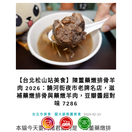
【台北松山站美食】陳董藥燉排骨羊
肉 2026：饒河街夜市老牌名店，滋
補藥燉排骨與藥燉羊肉，豆瓣醬超對
味 7286
台北市美食
貓大爺推薦美食
2026-02-23
本貓今天要同諸君講的是「陳董藥燉排