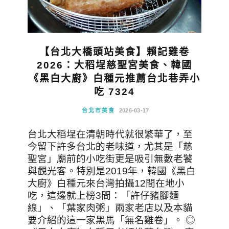
【台北大橋頭站美食】賴記雞卷
2026：大稻埕慈聖宮美食、韓國
《黑白大廚》白種元推薦台北巷弄小
吃 7324
台北市美食
2026-03-17
台北大稻埕在清朝時代就很繁華了，至
今留下許多台北的老味道，尤其是「慈
聖宮」廟前的小吃街更是吸引無數老饕
與觀光客。特別是2019年，韓國《黑白
大廚》白種元來台灣拍攝12間在地小
吃，這邊就上榜3間：「許仔豬腳麵
線」、「葉家肉粥」兩家老店以及本貓
要介紹的這一家黑馬「無名雞卷」。 ◎