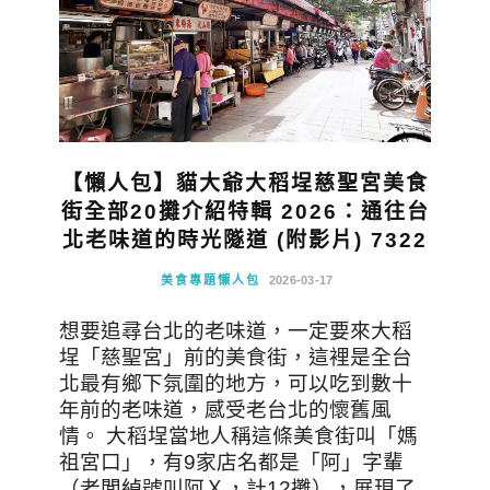
【懶人包】貓大爺大稻埕慈聖宮美食
街全部20攤介紹特輯 2026：通往台
北老味道的時光隧道 (附影片) 7322
美食專題懶人包
2026-03-17
想要追尋台北的老味道，一定要來大稻
埕「慈聖宮」前的美食街，這裡是全台
北最有鄉下氛圍的地方，可以吃到數十
年前的老味道，感受老台北的懷舊風
情。 大稻埕當地人稱這條美食街叫「媽
祖宮口」，有9家店名都是「阿」字輩
（老闆綽號叫阿Ｘ，計12攤），展現了