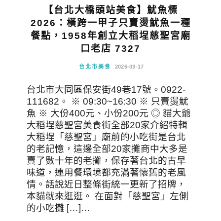
【台北大橋頭站美食】魷魚標
2026：橫跨一甲子只賣燙魷魚一種
餐點，1958年創立大稻埕慈聖宮廟
口老店 7327
台北市美食
2026-03-17
台北市大同區保安街49巷17號。0922-
111682。 ※ 09:30~16:30 ※ 只賣燙魷
魚 ※ 大份400元、小份200元 ◎ 貓大爺
大稻埕慈聖宮美食街全部20家介紹特輯
大稻埕「慈聖宮」廟前的小吃街是台北
的老記憶，這邊全部20家攤商中大多是
賣了數十年的老攤，保存著台北的古早
味道，連用餐環境都充滿著懷舊的老風
情。話說近日整條街統一更新了招牌，
本貓就來逛逛。 在面對「慈聖宮」左側
的小吃攤 […]…