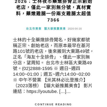
2026：士林夜市藥燉排骨正宗創始
老店，僅此一家別無分號，真材實
料，藥燉雞腿一份兩支雞腿太超值
7366
台北市美食
貓大爺推薦美食
2026-04-20
士林的十全藥燉排骨聞名，好幾家都號
稱正宗、創始老店，而原本最早在基河
路101號的老店，後來搬到大東路49號，
正名「海友十全排骨」、僅此一家別無
分店，望周知。 台北市士林區大東路49
號。(02)2888-1595 ※ 週日~週四
14:00~01:00；週五~週六14:00~02:00
※ 中午不營業 【米其林必比登推介】
（2023落榜）【貓大爺推薦美食】 影片
連結：https://youtube. […]…
CONTINUE READING