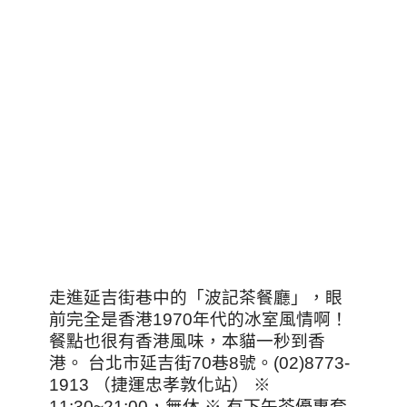
走進延吉街巷中的「波記茶餐廳」，眼
前完全是香港1970年代的冰室風情啊！
餐點也很有香港風味，本貓一秒到香
港。 台北市延吉街70巷8號。(02)8773-
1913 （捷運忠孝敦化站） ※
11:30~21:00，無休 ※ 有下午茶優惠套