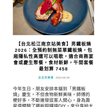
【台北松江南京站美食】男鐵板燒
2026：全預約制無菜單鐵板燒，包
廂隱私性高還可以唱歌，適合商務宴
會或慶生聚餐，食材新鮮，午間套餐
最划算 7458
台北市美食
2026-08-06
今年生日，朋友安排本貓到「男鐵板
燒」慶生。不但食物新鮮美味，師傅的
梗好多，不斷連發逗客人開心，身為壽
星還體驗了鐵板銅鑼燒DIY，來分享給大