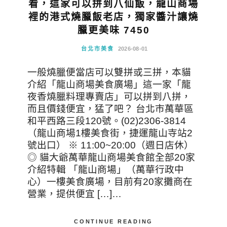
看，這家可以拼到八仙飯，龍山商場
裡的港式燒臘飯老店，獨家醬汁讓燒
臘更美味 7450
台北市美食
2026-08-01
一般燒臘便當店可以雙拼或三拼，本貓
介紹「龍山商場美食廣場」這一家「龍
夜香燒臘料理專賣店」可以拼到八拼，
而且價錢便宜，猛了吧？ 台北市萬華區
和平西路三段120號。(02)2306-3814
（龍山商場1樓美食街，捷運龍山寺站2
號出口） ※ 11:00~20:00（週日店休）
◎ 貓大爺萬華龍山商場美食館全部20家
介紹特輯 「龍山商場」（萬華行政中
心）一樓美食廣場，目前有20家攤商在
營業，提供便宜 […]…
CONTINUE READING