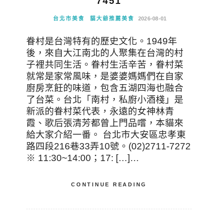
7451
台北市美食
貓大爺推薦美食
2026-08-01
眷村是台灣特有的歷史文化。1949年
後，來自大江南北的人聚集在台灣的村
子裡共同生活。眷村生活辛苦，眷村菜
就常是家常風味，是婆婆媽媽們在自家
廚房烹飪的味道，包含五湖四海也融合
了台菜。台北「南村，私廚小酒棧」是
新派的眷村菜代表，永遠的女神林青
霞、歌后張清芳都曾上門品嚐，本貓來
給大家介紹一番。 台北市大安區忠孝東
路四段216巷33弄10號。(02)2711-7272
※ 11:30~14:00；17: […]…
CONTINUE READING