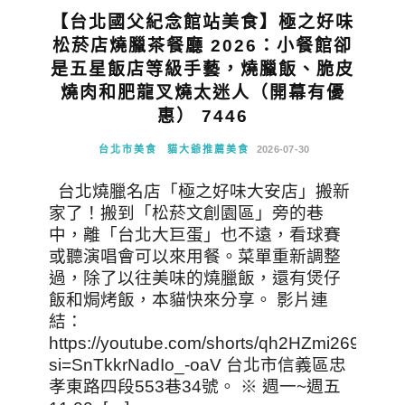
【台北國父紀念館站美食】極之好味
松菸店燒臘茶餐廳 2026：小餐館卻
是五星飯店等級手藝，燒臘飯、脆皮
燒肉和肥龍叉燒太迷人（開幕有優
惠） 7446
台北市美食
貓大爺推薦美食
2026-07-30
台北燒臘名店「極之好味大安店」搬新
家了！搬到「松菸文創園區」旁的巷
中，離「台北大巨蛋」也不遠，看球賽
或聽演唱會可以來用餐。菜單重新調整
過，除了以往美味的燒臘飯，還有煲仔
飯和焗烤飯，本貓快來分享。 影片連
結：
https://youtube.com/shorts/qh2HZmi269I?
si=SnTkkrNadIo_-oaV 台北市信義區忠
孝東路四段553巷34號。 ※ 週一~週五