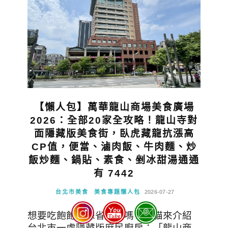
【懶人包】萬華龍山商場美食廣場
2026：全部20家全攻略！龍山寺對
面隱藏版美食街，臥虎藏龍抗漲高
CP值，便當、滷肉飯、牛肉麵、炒
飯炒麵、鍋貼、素食、剉冰甜湯通通
有 7442
台北市美食
美食專題懶人包
2026-07-27
想要吃飽飽又想省荷包嗎？本貓來介紹
台北市一處隱藏版庶民廚房：「龍山商