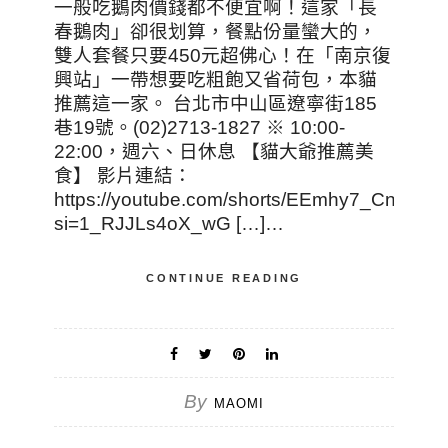
一般吃鵝肉價錢都不便宜啊！這家「長
春鵝肉」卻很划算，餐點份量蠻大的，
雙人套餐只要450元超佛心！在「南京復
興站」一帶想要吃粗飽又省荷包，本貓
推薦這一家。 台北市中山區遼寧街185
巷19號。(02)2713-1827 ※ 10:00-
22:00，週六、日休息 【貓大爺推薦美
食】 影片連結：
https://youtube.com/shorts/EEmhy7_Cndg?
si=1_RJJLs4oX_wG […]…
CONTINUE READING
By
MAOMI