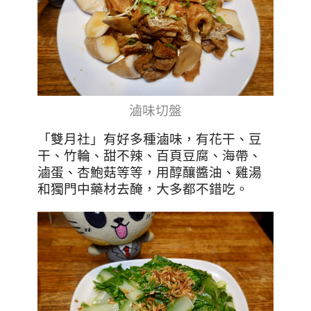
滷味切盤
「雙月社」有好多種滷味，有花干、豆
干、竹輪、甜不辣、百頁豆腐、海帶、
滷蛋、杏鮑菇等等，用醇釀醬油、雞湯
和獨門中藥材去醃，大多都不錯吃。