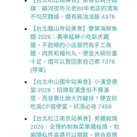
【台北松山站美食】東發號蚵仔麵
線：饒河夜市元老80年老店的清爽
不勾芡麵線，還有麻油油飯 4378
【台北龍山寺站美食】雙葉海鮮魚
麵 2026：萬華艋舺小吃臥虎藏
龍，不起眼的小店居然有手工魚
麵、肉燕和福州丸，便宜大碗份量
十足，還可以買回家自己煮 7378
(停業)
【台北中山國中站美食】小漢堡便
當 2026：招牌寫漢堡但不賣漢
堡，而是賣比臉大炸雞排！便宜好
吃高CP值便當，抗漲必收 7459
【台北松江南京站美食】男鐵板燒
2026：全預約制無菜單鐵板燒，包
廂隱私性高還可以唱歌，適合商務