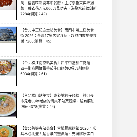
跳！信義區新開幕中餐廳，主打京魯菜與淮揚
菜，蓑衣花刀法666刀見功夫，海膽水餃很創新
7284(瀏覽：42)
【台北中正紀念堂站美食】南門市場二樓美食
街 2026：全部17家店家介紹，超熱門市場美食
街 7266(瀏覽：45)
【台北松江南京站美食】四平街番茄牛肉麵：
四平街商圈鮮甜番茄牛肉麵與Q彈刀削麵條
6934(瀏覽：61)
【台北松山站美食】東發號蚵仔麵線：饒河夜
市元老80年老店的清爽不勾芡麵線，還有麻油
油飯 4378(瀏覽：44)
【台北善導寺站美食】青嬌膠原麵館 2026：米
其林必比登！超香濃的蟹黃麵、充滿膠原蛋白