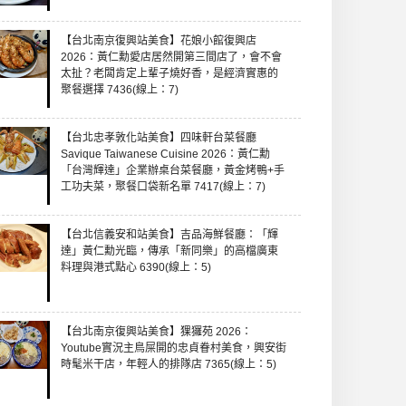
【台北南京復興站美食】花娘小館復興店
2026：黃仁勳愛店居然開第三間店了，會不會
太扯？老闆肯定上輩子燒好香，是經濟實惠的
聚餐選擇 7436(線上：7)
【台北忠孝敦化站美食】四味軒台菜餐廳
Savique Taiwanese Cuisine 2026：黃仁勳
「台灣輝達」企業辦桌台菜餐廳，黃金烤鴨+手
工功夫菜，聚餐口袋新名單 7417(線上：7)
【台北信義安和站美食】吉品海鮮餐廳：「輝
達」黃仁勳光臨，傳承「新同樂」的高檔廣東
料理與港式點心 6390(線上：5)
【台北南京復興站美食】猓玀苑 2026：
Youtube實況主鳥屎開的忠貞眷村美食，興安街
時髦米干店，年輕人的排隊店 7365(線上：5)