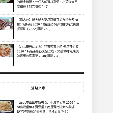
的黃金雞湯，一個人就可以享受，小菜強大不
要錯過 7437(瀏覽：49)
【懶人包】貓大爺大稻埕慈聖宮美食街全部20
攤介紹特輯 2026：通往台北老味道的時光隧道
(附影片) 7322(瀏覽：50)
【台北奇岩站美食】我家客家小館-傳承茶蝦飯
2026：特色茶蝦飯火鍋二吃，北投30年老店美
味實惠的客家菜 7248(瀏覽：30)
近期文章
【台北中山國中站美食】小漢堡便當 2026：招
牌寫漢堡但不賣漢堡，而是賣比臉大炸雞排！
便宜好吃高CP值便當，抗漲必收 7459