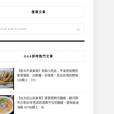
搜尋文章
GA4即時熱門文章
【新北平溪美食】怡如小吃店：平溪老街裡的
家常餐館，白斬雞、炒珠蔥，吃出台灣的野味
10(線上：37)
【台北松山站美食】東發號蚵仔麵線：饒河夜
市元老80年老店的清爽不勾芡麵線，還有麻油
油飯 4378(線上：8)