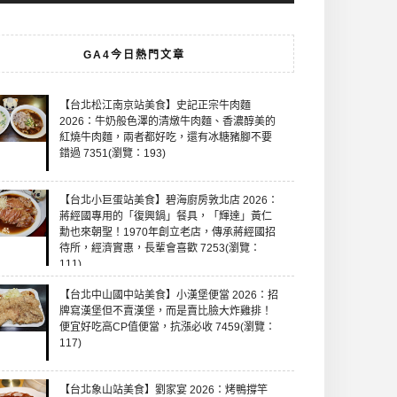
GA4今日熱門文章
【台北松江南京站美食】史記正宗牛肉麵
2026：牛奶般色澤的清燉牛肉麵、香濃醇美的
紅燒牛肉麵，兩者都好吃，還有冰糖豬腳不要
錯過 7351(瀏覽：193)
【台北小巨蛋站美食】碧海廚房敦北店 2026：
蔣經國專用的「復興鍋」餐具，「輝達」黃仁
勳也來朝聖！1970年創立老店，傳承蔣經國招
待所，經濟實惠，長輩會喜歡 7253(瀏覽：
111)
【台北中山國中站美食】小漢堡便當 2026：招
牌寫漢堡但不賣漢堡，而是賣比臉大炸雞排！
便宜好吃高CP值便當，抗漲必收 7459(瀏覽：
117)
【台北象山站美食】劉家宴 2026：烤鴨撐竿