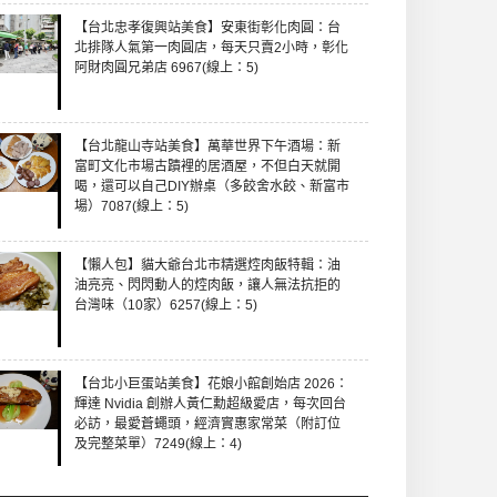
【台北忠孝復興站美食】安東街彰化肉圓：台
北排隊人氣第一肉圓店，每天只賣2小時，彰化
阿財肉圓兄弟店 6967(線上：5)
【台北龍山寺站美食】萬華世界下午酒場：新
富町文化市場古蹟裡的居酒屋，不但白天就開
喝，還可以自己DIY辦桌（多餃舍水餃、新富市
場）7087(線上：5)
【懶人包】貓大爺台北市精選焢肉飯特輯：油
油亮亮、閃閃動人的焢肉飯，讓人無法抗拒的
台灣味（10家）6257(線上：5)
【台北小巨蛋站美食】花娘小館創始店 2026：
輝達 Nvidia 創辦人黃仁勳超級愛店，每次回台
必訪，最愛蒼蠅頭，經濟實惠家常菜（附訂位
及完整菜單）7249(線上：4)