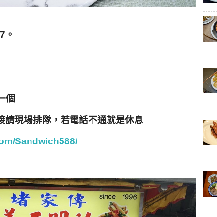
7
。
一個
接請現場排隊，若電話不通就是休息
com/Sandwich588/