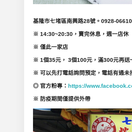
基隆市七堵區南興路28
號。0928-06610
※ 14:30~20:30
，賣完休息，週一店休
※
僅此一家店
※ 1
個35
元， 3
個100
元，滿300元再送
※
可以先打電話詢問預定，電話有通未
◎
官方粉專：
https://www.facebook.
※
防疫期間僅提供外帶