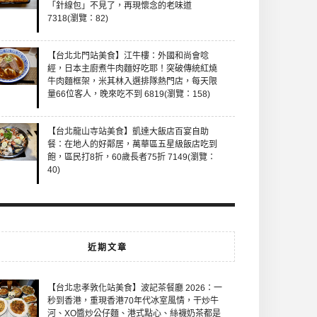
「針線包」不見了，再現懷念的老味道
7318(瀏覽：82)
【台北北門站美食】江牛樓：外國和尚會唸
經，日本主廚煮牛肉麵好吃耶！突破傳統紅燒
牛肉麵框架，米其林入選排隊熱門店，每天限
量66位客人，晚來吃不到 6819(瀏覽：158)
【台北龍山寺站美食】凱達大飯店百宴自助
餐：在地人的好鄰居，萬華區五星級飯店吃到
飽，區民打8折，60歲長者75折 7149(瀏覽：
40)
近期文章
【台北忠孝敦化站美食】波記茶餐廳 2026：一
秒到香港，重現香港70年代冰室風情，干炒牛
河、XO醬炒公仔麵、港式點心、絲襪奶茶都是