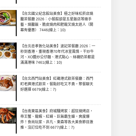
【台北國父紀念館站美食】極之好味松菸店燒
臘茶餐廳 2026：小餐館卻是五星飯店等級手
藝，燒臘飯、脆皮燒肉和肥龍叉燒太迷人（開
幕有優惠） 7446(線上：10)
【台北忠孝敦化站美食】波記茶餐廳 2026：一
秒到香港，重現香港70年代冰室風情，干炒牛
河、XO醬炒公仔麵、港式點心、絲襪奶茶都是
滿滿港味 7461(線上：10)
【台北西門站美食】紅磡港式飲茶餐廳：西門
町老牌港式飲茶，餐點好吃又不貴，聚餐聊天
好選擇 6679(線上：7)
【台南東區美食】府城騷烤家：超狂燒烤店，
帝王蟹、龍蝦、紅蟳、巨無霸生蠔，爽度爆
炸！食尚玩家、非凡、東森等各大美食節目激
推，沒訂位吃不到 6677(線上：7)