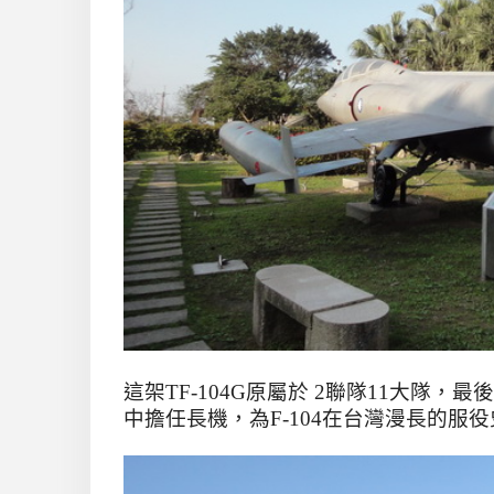
這架TF-104G原
屬於 2聯隊11大隊，最後隸
中擔任長機，為F-104在台灣漫長的服