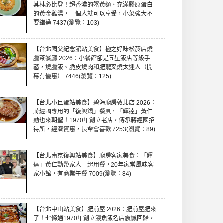
其林必比登！超香濃的蟹黃麵、充滿膠原蛋白
的黃金雞湯，一個人就可以享受，小菜強大不
要錯過 7437(瀏覽：103)
【台北國父紀念館站美食】極之好味松菸店燒
臘茶餐廳 2026：小餐館卻是五星飯店等級手
藝，燒臘飯、脆皮燒肉和肥龍叉燒太迷人（開
幕有優惠） 7446(瀏覽：125)
【台北小巨蛋站美食】碧海廚房敦北店 2026：
蔣經國專用的「復興鍋」餐具，「輝達」黃仁
勳也來朝聖！1970年創立老店，傳承蔣經國招
待所，經濟實惠，長輩會喜歡 7253(瀏覽：89)
【台北南京復興站美食】廚房客家美食：「輝
達」黃仁勳帶家人一起用餐，20年家常風味客
家小館，有商業午餐 7009(瀏覽：84)
【台北中山站美食】肥前屋 2026：肥前屋肥來
了！七條通1970年創立饅魚飯名店震憾回歸，