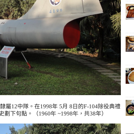
屬12中隊。在1998年 5月 8日的F-104除役典禮
役史劃下句點。
（
1960年 ~1998年
，共
38
年）