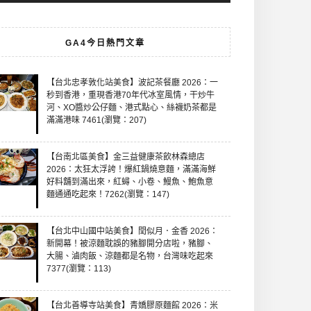
GA4今日熱門文章
【台北忠孝敦化站美食】波記茶餐廳 2026：一
秒到香港，重現香港70年代冰室風情，干炒牛
河、XO醬炒公仔麵、港式點心、絲襪奶茶都是
滿滿港味 7461(瀏覽：207)
【台南北區美食】金三益健康茶飲林森總店
2026：太狂太浮誇！爆紅鍋燒意麵，滿滿海鮮
好料舖到滿出來，紅蟳、小卷、鰻魚、鮑魚意
麵通通吃起來！7262(瀏覽：147)
【台北中山國中站美食】閏似月．金香 2026：
新開幕！被涼麵耽誤的豬腳開分店啦，豬腳、
大腸、滷肉飯、涼麵都是名物，台灣味吃起來
7377(瀏覽：113)
【台北善導寺站美食】青嬌膠原麵館 2026：米