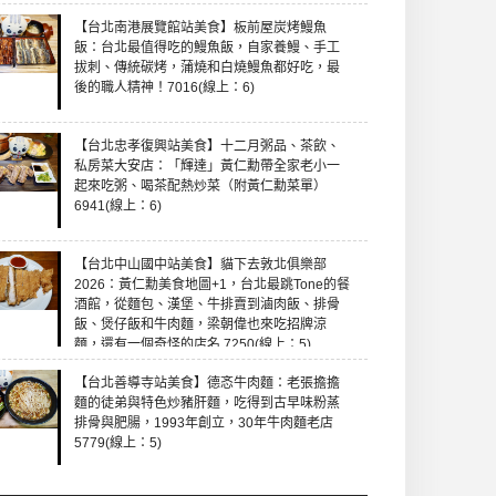
【台北南港展覽館站美食】板前屋炭烤鰻魚
飯：台北最值得吃的鰻魚飯，自家養鰻、手工
拔刺、傳統碳烤，蒲燒和白燒鰻魚都好吃，最
後的職人精神！7016(線上：6)
【台北忠孝復興站美食】十二月粥品、茶飲、
私房菜大安店：「輝達」黃仁勳帶全家老小一
起來吃粥、喝茶配熱炒菜（附黃仁勳菜單）
6941(線上：6)
【台北中山國中站美食】貓下去敦北俱樂部
2026：黃仁勳美食地圖+1，台北最跳Tone的餐
酒館，從麵包、漢堡、牛排賣到滷肉飯、排骨
飯、煲仔飯和牛肉麵，梁朝偉也來吃招牌涼
麵，還有一個奇怪的店名 7250(線上：5)
【台北善導寺站美食】德忞牛肉麵：老張擔擔
麵的徒弟與特色炒豬肝麵，吃得到古早味粉蒸
排骨與肥腸，1993年創立，30年牛肉麵老店
5779(線上：5)