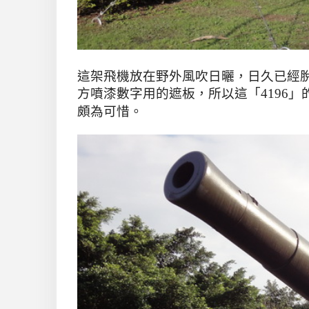
這架飛機放在野外風吹日曬
，
日久已經
方噴漆數字用的遮板
，所以這
「4196
頗為可惜
。