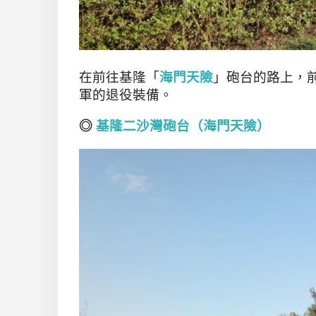
，
在前往基隆
「
海門天險
」砲台的路上
軍
。
的退役裝備
◎
基隆二沙灣砲台（海門天險）