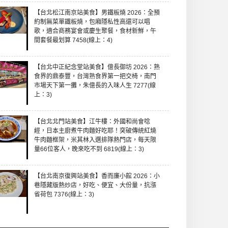
【台北松江南京站美食】男鐵板燒 2026：全預
約制無菜單鐵板燒，包廂隱私性高還可以唱
歌，適合商務宴會或慶生聚餐，食材新鮮，午
間套餐最划算 7458(線上：4)
【台北中正紀念堂站美食】億長御坊 2026：熟
食界的鼎泰豐，台灣熟食界第一把交椅，南門
市場天下第一攤，朱億長的入味人生 7277(線
上：3)
【台北北門站美食】江牛樓：外國和尚會唸
經，日本主廚煮牛肉麵好吃耶！突破傳統紅燒
牛肉麵框架，米其林入選排隊熱門店，每天限
量66位客人，晚來吃不到 6819(線上：3)
【台北南京復興站美食】香而廉小館 2026：小
巷隱藏版熱炒店，好吃、便宜、大份量，抗漲
省荷包 7376(線上：3)