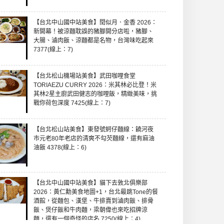
【台北中山國中站美食】閏似月．金香 2026：
新開幕！被涼麵耽誤的豬腳開分店啦，豬腳、
大腸、滷肉飯、涼麵都是名物，台灣味吃起來
7377(線上：7)
【台北松山機場站美食】武田咖哩食堂
TORIAEZU CURRY 2026：米其林必比登！米
其林2星主廚武田健志的咖哩飯，精緻美味，挑
戰你荷包深度 7425(線上：7)
【台北松山站美食】東發號蚵仔麵線：饒河夜
市元老80年老店的清爽不勾芡麵線，還有麻油
油飯 4378(線上：6)
【台北中山國中站美食】貓下去敦北俱樂部
2026：黃仁勳美食地圖+1，台北最跳Tone的餐
酒館，從麵包、漢堡、牛排賣到滷肉飯、排骨
飯、煲仔飯和牛肉麵，梁朝偉也來吃招牌涼
麵，還有一個奇怪的店名 7250(線上：4)