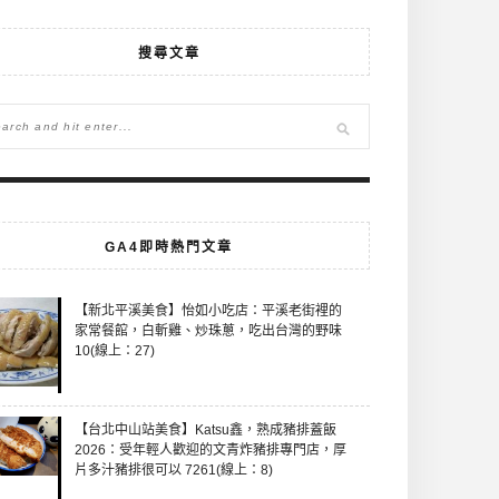
搜尋文章
GA4即時熱門文章
【新北平溪美食】怡如小吃店：平溪老街裡的
家常餐館，白斬雞、炒珠蔥，吃出台灣的野味
10(線上：27)
【台北中山站美食】Katsu鑫，熟成豬排蓋飯
2026：受年輕人歡迎的文青炸豬排專門店，厚
片多汁豬排很可以 7261(線上：8)