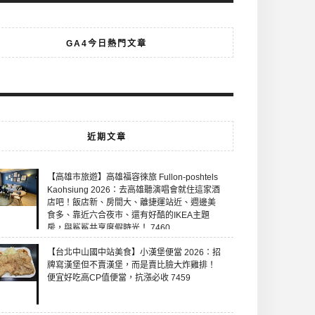
GA4今日熱門文章
近期文章
【高雄市旅遊】高雄福容徠旅 Fullon-poshtels
Kaohsiung 2026：去高雄聽演唱會就住這家酒
店吧！飯店新、房間大、離捷運站近、週邊美
食多、靠近六合夜市、還有好酷的IKEA主題
房，與鯊鯊共享度假時光！ 7460
【台北中山國中站美食】小漢堡便當 2026：招
牌寫漢堡但不賣漢堡，而是賣比臉大炸雞排！
便宜好吃高CP值便當，抗漲必收 7459