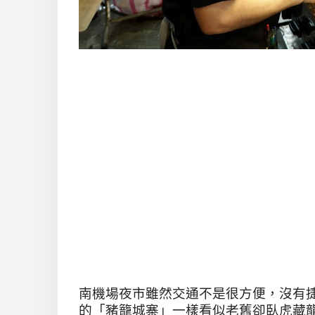
南機場夜市雖然交通不是很方便，沒有
的「豬籠城寨」一樣看似老舊卻臥虎藏