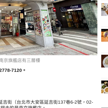
南京旗艦店有三層樓
78-7120。
吉街（台北市大安區延吉街137巷6-2號，02-
，本貓去的是南京旗艦店。