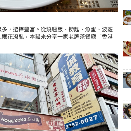
級多，
選擇豐富
。從燒臘飯
、撈麵
、魚蛋
、
波蘿
人眼花潦亂，本貓來分享一家老牌茶餐廳「香港