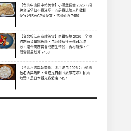
【台北中山國中站美食】小漢堡便當 2026：招
牌寫漢堡但不賣漢堡，而是賣比臉大炸雞排！
便宜好吃高CP值便當，抗漲必收 7459
【台北松江南京站美食】男鐵板燒 2026：全預
約制無菜單鐵板燒，包廂隱私性高還可以唱
歌，適合商務宴會或慶生聚餐，食材新鮮，午
間套餐最划算 7458
【台北六張犁站美食】明月湯包 2026：小籠湯
包名店與鍋貼，曾經是日劇《旅館花嫁》拍攝
地點，是日本觀光客愛店 7457