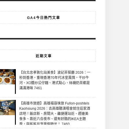
GA4今日熱門文章
近期文章
【台北忠孝敦化站美食】波記茶餐廳 2026：一
秒到香港，重現香港70年代冰室風情，干炒牛
河、XO醬炒公仔麵、港式點心、絲襪奶茶都是
滿滿港味 7461
【高雄市旅遊】高雄福容徠旅 Fullon-poshtels
Kaohsiung 2026：去高雄聽演唱會就住這家酒
店吧！飯店新、房間大、離捷運站近、週邊美
食多、靠近六合夜市、還有好酷的IKEA主題
房，與鯊鯊共享度假時光！ 7460