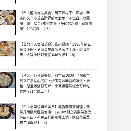
【台北龍山寺站美食】萬華世界下午酒場：新
富町文化市場古蹟裡的居酒屋，不但白天就開
喝，還可以自己DIY辦桌（多餃舍水餃、新富市
場）7087(線上：6)
【台北行天宮站美食】儂來餐廳：1986年創立
台菜小館，名廚黃景龍師傅家傳手藝，經濟實
惠，大宴小吃都適宜 6467(線上：5)
【台北小巨蛋站美食】冠京華 2026：1998年
創立江浙點心老店，炒飯有鼎泰豐的味道，湯
包、原盅雞湯很可以，小巨蛋聽演唱會可以吃
這家 7214(線上：4)
【台北忠孝復興站美食】粵香園廣東料理：豪
華升級版燒臘便當店，1978年創立廣東菜及煲
仔飯老店，祖孫三代的用餐回憶，適合帶長輩
來 7109(線上：4)