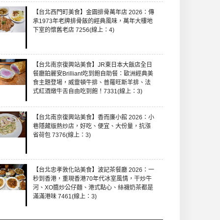
【台北西門町美食】金園排骨萬年店 2026：傳
承1973年老牌排骨飯的經典風味，萬年大樓地
下室的懷舊老店 7256(線上：4)
【台北南京復興站美食】JR東日本大飯店全日
餐廳鉑麗安Brilliant吃到飽自助餐：歐洲經典美
食主題登場，威靈頓牛排、普羅旺斯羊排、法
式紅酒燉牛舌自由吃到飽！7331(線上：3)
【台北南京復興站美食】香而廉小館 2026：小
巷隱藏版熱炒店，好吃、便宜、大份量，抗漲
省荷包 7376(線上：3)
【台北忠孝敦化站美食】波記茶餐廳 2026：一
秒到香港，重現香港70年代冰室風情，干炒牛
河、XO醬炒公仔麵、港式點心、絲襪奶茶都是
滿滿港味 7461(線上：3)