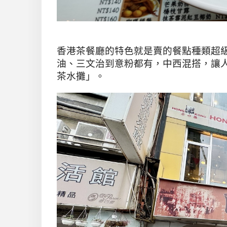
香港茶餐廳的特色就是賣的餐點種類超
油
、
三文治到意粉都有
，中西混搭，讓
茶水攤」
。