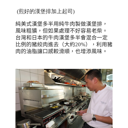
(煎好的漢堡排加上起司)
純美式漢堡多半用純牛肉製做漢堡排，
風味粗獷，但如果處理不好容易老柴。
台灣和日本的牛肉漢堡多半會混合一定
比例的豬絞肉進去（大約
20%
），利用豬
肉的油脂讓口感較滑順，也增添風味。