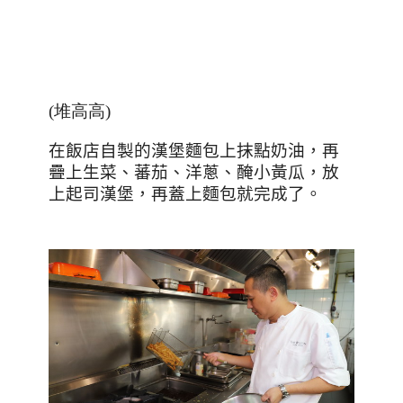
(堆高高)
在飯店自製的漢堡麵包上抹點奶油，再
疊上生菜、蕃茄、洋蔥、醃小黃瓜，放
上起司漢堡，再蓋上麵包就完成了。