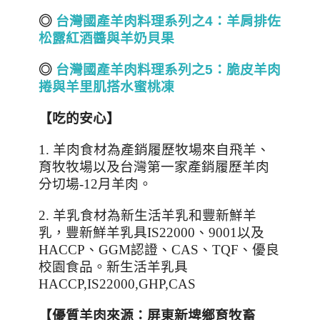
◎
台灣國產羊肉料理系列之4：羊肩排佐
松露紅酒醬與羊奶貝果
◎
台灣國產羊肉料理系列之5：脆皮羊肉
捲與羊里肌搭水蜜桃凍
【吃的安心】
1.
羊肉食材為產銷履歷牧場來自飛羊、
育牧牧場以及台灣第一家產銷履歷羊肉
分切場
-12
月羊肉。
2.
羊乳食材為新生活羊乳和豐新鮮羊
乳，豐新鮮羊乳具
IS22000
、
9001
以及
HACCP
、
GGM
認證、
CAS
、
TQF
、優良
校園食品。新生活羊乳具
HACCP,IS22000,GHP,CAS
【優質羊肉來源：屏東新埤鄉育牧畜