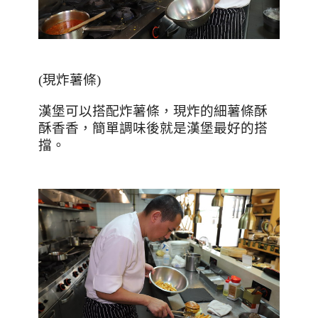
(
現炸薯條
)
漢堡可以搭配炸薯條，現炸的細薯條酥
酥香香，簡單調味後就是漢堡最好的搭
擋。