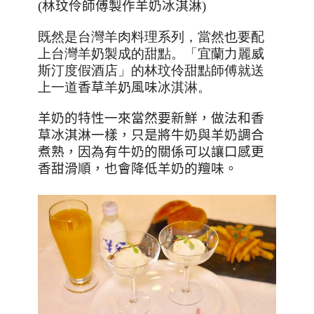
(林玟伶師傅製作羊奶冰淇淋)
既然是台灣羊肉料理系列，當然也要配
上台灣羊奶製成的甜點。「宜蘭力麗威
斯汀度假酒店」的林玟伶甜點師傅就送
上一道
香草
羊奶
風味
冰淇淋。
羊奶的特性一來當然要新鮮，做法和香
草冰淇淋一樣，只是將牛奶與羊奶調合
煮熟，因為有牛奶的關係可以讓口感更
香甜滑順，也會降低羊奶的羶味。