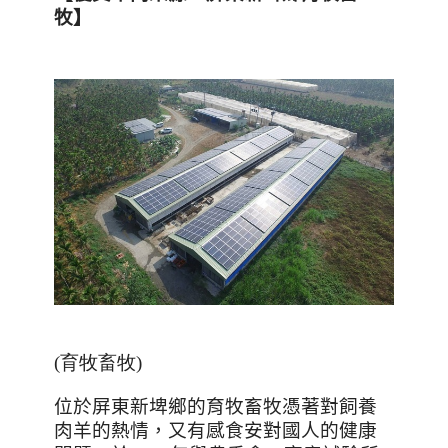
牧】
(育牧畜牧)
位於屏東新埤鄉的育牧畜牧憑著對飼養
肉羊的熱情，又有感食安對國人的健康