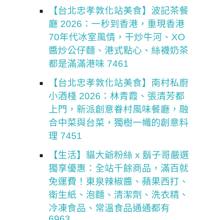
【台北忠孝敦化站美食】波記茶餐
廳 2026：一秒到香港，重現香港
70年代冰室風情，干炒牛河、XO
醬炒公仔麵、港式點心、絲襪奶茶
都是滿滿港味 7461
【台北忠孝敦化站美食】南村私廚
小酒棧 2026：林青霞、張清芳都
上門，新派創意眷村風味餐廳，融
合中菜與台菜，獨樹一幟的創意料
理 7451
【生活】貓大爺粉絲 x 鬍子哥嚴選
獨享優惠：全站千餘商品，滿百就
免運費！東泉辣椒醬、蘋果西打、
衛生紙、泡麵、清潔劑、洗衣精、
冷凍食品、常溫食品通通都有
6963