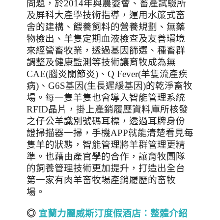
問題，於
2014
年與農委會、畜產試驗所
及屏科大產學技術指導，運用水簾式畜
舍的建構、餵養飼料的營養規劃、無藥
物檢出、羊隻定期血液檢查及友善環境
來經營畜牧業，透過基因篩選、種畜群
調整及健康監測等技術讓育牧成為無
CAE(
腦炎關節炎
)
、
Q Fever(
羊隻流產疾
病
)
、
G6S
基因
(
生長遲緩基因
)
的乾淨畜牧
場。每一隻羊隻也會導入智能管理系統
RFID
晶片，掛上產銷履歷資料庫所核發
之仔公羊識別號碼耳標，透過耳牌身份
證掃描器一掃，手機
APP
就能清楚看見每
隻羊的狀態，智能管理將羊群管理更精
準。也藉由產官學的合作，讓育牧團隊
的飼養管理技術更加提升，打造出全台
第一家有肉羊畜牧場產銷履歷的畜牧
場。
◎
宜蘭力麗威斯汀度假酒店：整體介紹