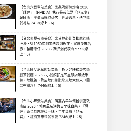
【台北六張犁站美食】品鱻海鮮熱炒店 2026：
「輝達」（NVIDIA）執行長黃仁勳「兆元宴」
韓國版，平價海鮮熱炒店，經濟實惠，熱門聚
餐地點 7413(線上：6)
【台北寧夏夜市美食】米其林必比登推薦的豬
肝湯，從1950年創業熱賣到現在，寧夏夜市名
攤，豬肝榮仔 2023：豬肝湯代表店 5772(線
上：6)
【台北國父紀念館站美食】極之好味松菸店燒
臘茶餐廳 2026：小餐館卻是五星飯店等級手
藝，燒臘飯、脆皮燒肉和肥龍叉燒太迷人（開
幕有優惠） 7446(線上：5)
【台北小巨蛋站美食】磚窯古早味懷舊餐廳敦
南店 2026：懷舊風裝潢與古早味台菜，「輝
達」黃仁勳就愛這一味，年年舉辦「兆元
宴」，經濟實惠聚餐餐廳 7246(線上：5)