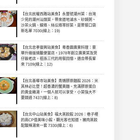
【台北民權西路站美食】永豐號潮州菜：台灣
少見的潮州汕頭菜，帶來道地滷水、砂鍋粥、
沙茶火鍋、蠔烙、絲瓜烙等好菜，是聚餐口袋
新名單 7030(線上：19)
【台北忠孝復興站美食】粵香園廣東料理：豪
華升級版燒臘便當店，1978年創立廣東菜及煲
仔飯老店，祖孫三代的用餐回憶，適合帶長輩
來 7109(線上：12)
【台北善導寺站美食】青嬌膠原麵館 2026：米
其林必比登！超香濃的蟹黃麵、充滿膠原蛋白
的黃金雞湯，一個人就可以享受，小菜強大不
要錯過 7437(線上：8)
【台北中山站美食】福大蒸餃館 2026：巷子裡
的高CP值美味小館，觀光客也知道，豬肉蒸餃
配酸辣湯來一套 7330(線上：6)