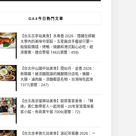
GA4今日熱門文章
【台北古亭站美食】水粵香 2026：隱藏在師範
大學內的美味中菜館，五星飯店手藝卻只要一
般餐館價錢，烤鴨、燒鵝和港式點心必吃，經
濟實惠、適合聚餐 7462(瀏覽：459)
【台北中山國中站美食】閏似月．金香 2026：
新開幕！被涼麵耽誤的豬腳開分店啦，豬腳、
大腸、滷肉飯、涼麵都是名物，台灣味吃起來
7377(瀏覽：247)
【台北南京復興站美食】廚房客家美食：「輝
達」黃仁勳帶家人一起用餐，20年家常風味客
家小館，有商業午餐 7009(瀏覽：72)
【台北忠孝敦化站美食】波記茶餐廳 2026：一