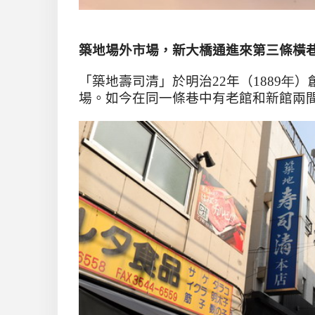
築地場外市場，新大橋通進來第三條橫
「築地壽司清」於明治
22
年（
1889年
）
場。如今在同一條巷中有老館和新館兩