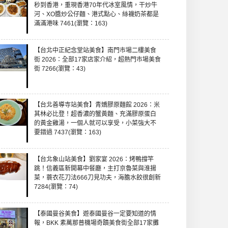
秒到香港，重現香港70年代冰室風情，干炒牛
河、XO醬炒公仔麵、港式點心、絲襪奶茶都是
滿滿港味 7461(瀏覽：163)
【台北中正紀念堂站美食】南門市場二樓美食
街 2026：全部17家店家介紹，超熱門市場美食
街 7266(瀏覽：43)
【台北善導寺站美食】青嬌膠原麵館 2026：米
其林必比登！超香濃的蟹黃麵、充滿膠原蛋白
的黃金雞湯，一個人就可以享受，小菜強大不
要錯過 7437(瀏覽：163)
【台北象山站美食】劉家宴 2026：烤鴨撐竿
跳！信義區新開幕中餐廳，主打京魯菜與淮揚
菜，蓑衣花刀法666刀見功夫，海膽水餃很創新
7284(瀏覽：74)
【泰國曼谷美食】遊泰國曼谷一定要知道的情
報，BKK 素萬那普機場奇蹟美食街全部17家攤