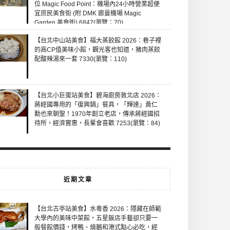
位 Magic Food Point：機場內24小時營業超便
宜庶民美食街 (附 DMK 廊曼機場 Magic
Garden 美食街) 6847(瀏覽：70)
【台北中山站美食】福大蒸餃館 2026：巷子裡
的高CP值美味小館，觀光客也知道，豬肉蒸餃
配酸辣湯來一套 7330(瀏覽：110)
【台北小巨蛋站美食】碧海廚房敦北店 2026：
蔣經國專用的「復興鍋」餐具，「輝達」黃仁
勳也來朝聖！1970年創立老店，傳承蔣經國招
待所，經濟實惠，長輩會喜歡 7253(瀏覽：84)
近期文章
【台北古亭站美食】水粵香 2026：隱藏在師範
大學內的美味中菜館，五星飯店手藝卻只要一
般餐館價錢，烤鴨、燒鵝和港式點心必吃，經