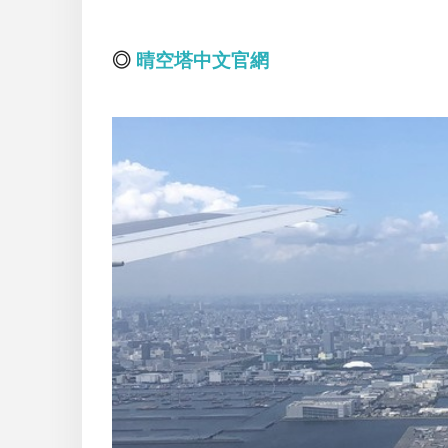
◎
晴空塔中文官
網