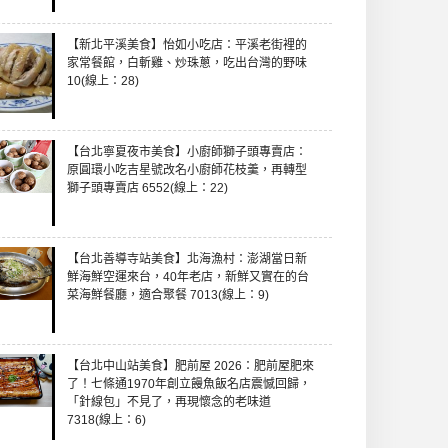
【新北平溪美食】怡如小吃店：平溪老街裡的
家常餐館，白斬雞、炒珠蔥，吃出台灣的野味
10(線上：28)
【台北寧夏夜市美食】小廚師獅子頭專賣店：
原圓環小吃吉星號改名小廚師花枝羹，再轉型
獅子頭專賣店 6552(線上：22)
【台北善導寺站美食】北海漁村：澎湖當日新
鮮海鮮空運來台，40年老店，新鮮又實在的台
菜海鮮餐廳，適合聚餐 7013(線上：9)
【台北中山站美食】肥前屋 2026：肥前屋肥來
了！七條通1970年創立饅魚飯名店震憾回歸，
「針線包」不見了，再現懷念的老味道
7318(線上：6)