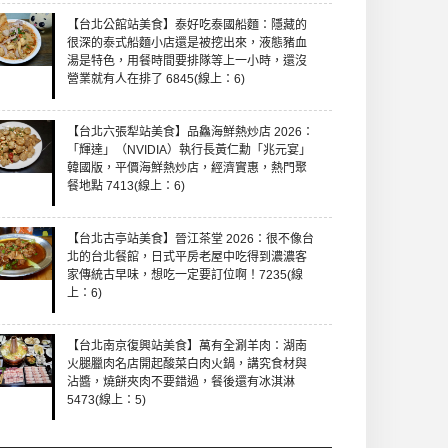
【台北公館站美食】泰好吃泰國船麵：隱藏的
很深的泰式船麵小店還是被挖出來，液態豬血
湯是特色，用餐時間要排隊等上一小時，還沒
營業就有人在排了 6845(線上：6)
【台北六張犁站美食】品鱻海鮮熱炒店 2026：
「輝達」（NVIDIA）執行長黃仁勳「兆元宴」
韓國版，平價海鮮熱炒店，經濟實惠，熱門聚
餐地點 7413(線上：6)
【台北古亭站美食】晉江茶堂 2026：很不像台
北的台北餐館，日式平房老屋中吃得到濃濃客
家傳統古早味，想吃一定要訂位啊！7235(線
上：6)
【台北南京復興站美食】萬有全涮羊肉：湖南
火腿臘肉名店開起酸菜白肉火鍋，講究食材與
沾醬，燒餅夾肉不要錯過，餐後還有冰淇淋
5473(線上：5)