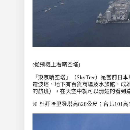
(
從飛機上看晴空塔
)
「東京晴空塔」（
SkyTree
）是當前日本
電波塔，地下有百貨商場及水族館，成
的航班），在天空中就可以清楚的看到
※ 杜拜哈里發塔高
828
公尺；台北
101
高