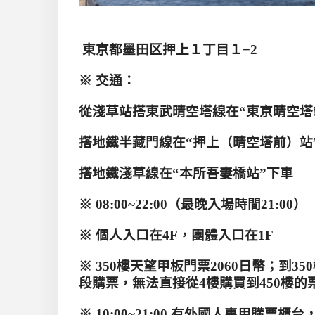
東京都墨田区押上１丁目１
−2
※ 交通：
從淺草站搭東武晴空塔線在“東京晴空塔
搭地鐵半藏門線在“押上（晴空塔前）站
搭地鐵淺草線在“本所吾妻橋站”下車
※
08:00~22:00
（最晚入場時間
21:00
）
※ 個人入口在
4F
，團體入口在
1F
※
350
樓天望甲板門票
2060
日幣；到
350
段購票，無法直接從
4
樓購買到
450
樓的
※
10:00~21:00
有外國人專用購票櫃台