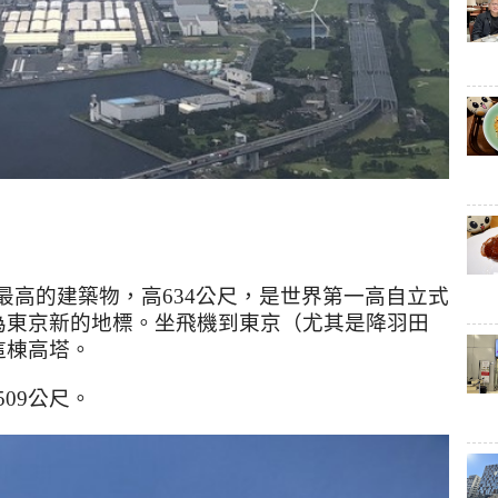
最高的建築物，高
634
公尺，是世界第一高自立式
為東京新的地標。坐飛機到東京（尤其是降羽田
這棟高塔。
509
公尺。