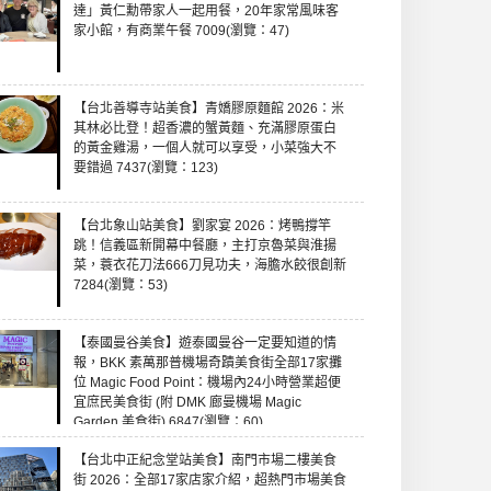
達」黃仁勳帶家人一起用餐，20年家常風味客
家小館，有商業午餐 7009(瀏覽：47)
【台北善導寺站美食】青嬌膠原麵館 2026：米
其林必比登！超香濃的蟹黃麵、充滿膠原蛋白
的黃金雞湯，一個人就可以享受，小菜強大不
要錯過 7437(瀏覽：123)
【台北象山站美食】劉家宴 2026：烤鴨撐竿
跳！信義區新開幕中餐廳，主打京魯菜與淮揚
菜，蓑衣花刀法666刀見功夫，海膽水餃很創新
7284(瀏覽：53)
【泰國曼谷美食】遊泰國曼谷一定要知道的情
報，BKK 素萬那普機場奇蹟美食街全部17家攤
位 Magic Food Point：機場內24小時營業超便
宜庶民美食街 (附 DMK 廊曼機場 Magic
Garden 美食街) 6847(瀏覽：60)
【台北中正紀念堂站美食】南門市場二樓美食
街 2026：全部17家店家介紹，超熱門市場美食