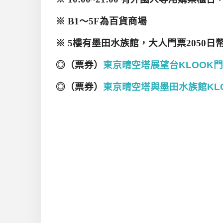
※
B1
～
5F
為百貨商場
※
5
樓有墨田水族館，大人門票
2050
日
◎（票券）
東京晴空塔展望台KLOOK
◎（票券）
東京晴空塔與墨田水族館KL