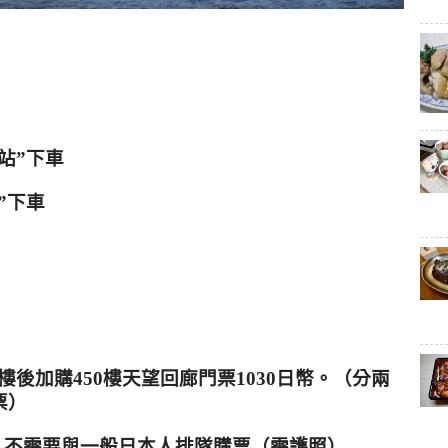
站”下車
”下車
樓後加購
450
樓天望回廊門票
1030
日幣。（分兩
票）
，不需要與一般日本人排隊購票（需護照）