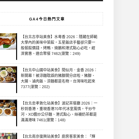
GA4今日熱門文章
【台北古亭站美食】水粵香 2026：隱藏在師範
大學內的美味中菜館，五星飯店手藝卻只要一
般餐館價錢，烤鴨、燒鵝和港式點心必吃，經
濟實惠、適合聚餐 7462(瀏覽：249)
【台北中山國中站美食】閏似月．金香 2026：
新開幕！被涼麵耽誤的豬腳開分店啦，豬腳、
大腸、滷肉飯、涼麵都是名物，台灣味吃起來
7377(瀏覽：202)
【台北忠孝敦化站美食】波記茶餐廳 2026：一
秒到香港，重現香港70年代冰室風情，干炒牛
河、XO醬炒公仔麵、港式點心、絲襪奶茶都是
滿滿港味 7461(瀏覽：148)
【台北南京復興站美食】廚房客家美食：「輝