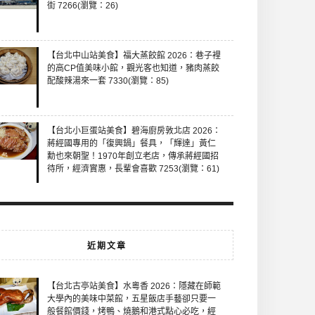
街 7266(瀏覽：26)
【台北中山站美食】福大蒸餃館 2026：巷子裡
的高CP值美味小館，觀光客也知道，豬肉蒸餃
配酸辣湯來一套 7330(瀏覽：85)
【台北小巨蛋站美食】碧海廚房敦北店 2026：
蔣經國專用的「復興鍋」餐具，「輝達」黃仁
勳也來朝聖！1970年創立老店，傳承蔣經國招
待所，經濟實惠，長輩會喜歡 7253(瀏覽：61)
近期文章
【台北古亭站美食】水粵香 2026：隱藏在師範
大學內的美味中菜館，五星飯店手藝卻只要一
般餐館價錢，烤鴨、燒鵝和港式點心必吃，經