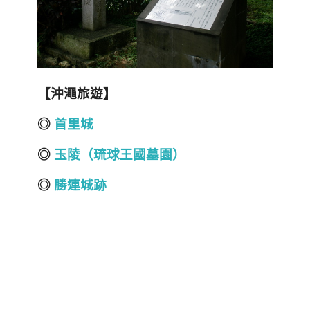
【沖澠旅遊】
◎
首里城
◎
玉陵（琉球王國墓園）
◎
勝連城跡