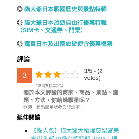
◎
貓大爺日本戰國
歷史與
景點特輯
◎
貓大爺日本旅遊自由行優惠特輯
（SIM
卡、交通券、門票）
◎
購買日本及出國旅遊便宜優惠機票
評論
3/5 - (2
3
votes)
2位網友投票評論
關於本文評論的商家、商品、景點、議
題、方法，你給幾顆星呢？
歡迎一起點擊星號參與評論唷！
延伸閱讀
【懶人包】貓大爺大稻埕慈聖宮美
食街全部20攤介紹特輯 2026：通