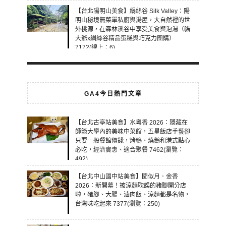
【台北陽明山美食】絹絲谷 Silk Valley：陽
明山秘境無菜單私廚與湯屋，大自然裡的世
外桃源，在森林溪谷中享受美食與泡湯（貓
大爺x絹絲谷精品蛋糕與巧克力團購）
7172(線上：6)
GA4今日熱門文章
【台北古亭站美食】水粵香 2026：隱藏在
師範大學內的美味中菜館，五星飯店手藝卻
只要一般餐館價錢，烤鴨、燒鵝和港式點心
必吃，經濟實惠、適合聚餐 7462(瀏覽：
492)
【台北中山國中站美食】閏似月．金香
2026：新開幕！被涼麵耽誤的豬腳開分店
啦，豬腳、大腸、滷肉飯、涼麵都是名物，
台灣味吃起來 7377(瀏覽：250)