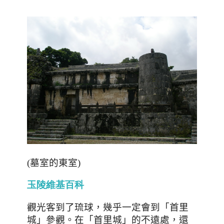
(墓室的東室)
玉
陵
維
基
百
科
觀光客到了琉球
，幾乎一定會到「首里
城」參觀。在「首里城」的不遠處，還