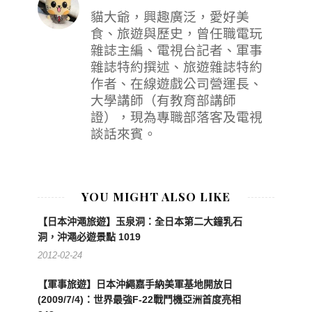
貓大爺，興趣廣泛，愛好美
食、旅遊與歷史，曾任職電玩
雜誌主編、電視台記者、軍事
雜誌特約撰述、旅遊雜誌特約
作者、在線遊戲公司營運長、
大學講師（有教育部講師
證），現為專職部落客及電視
談話來賓。
YOU MIGHT ALSO LIKE
【日本沖澠旅遊】玉泉洞：全日本第二大鐘乳石
洞，沖澠必遊景點 1019
2012-02-24
【軍事旅遊】日本沖繩嘉手納美軍基地開放日
(2009/7/4)：世界最強F-22戰鬥機亞洲首度亮相