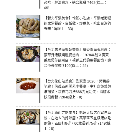
必吃，經濟實惠、適合聚餐 7462(線上：
46)
【新北平溪美食】怡如小吃店：平溪老街裡
的家常餐館，白斬雞、炒珠蔥，吃出台灣的
野味 10(線上：33)
【台北忠孝復興站美食】粵香園廣東料理：
豪華升級版燒臘便當店，1978年創立廣東
菜及煲仔飯老店，祖孫三代的用餐回憶，適
合帶長輩來 7109(線上：25)
【台北象山站美食】劉家宴 2026：烤鴨撐
竿跳！信義區新開幕中餐廳，主打京魯菜與
淮揚菜，蓑衣花刀法666刀見功夫，海膽水
餃很創新 7284(線上：8)
【台北龍山寺站美食】凱達大飯店百宴自助
餐：在地人的好鄰居，萬華區五星級飯店吃
到飽，區民打8折，60歲長者75折 7149(線
上：8)