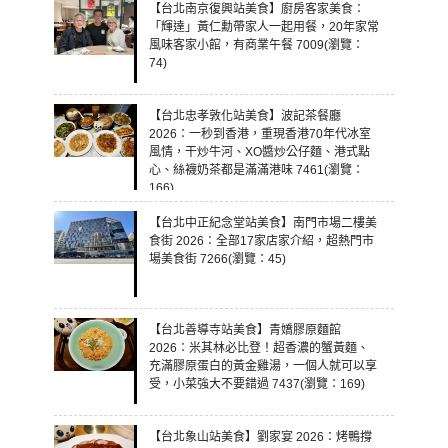
【台北南京復興站美食】廚房客家美食：
「輝達」黃仁勳帶家人一起用餐，20年家常
風味客家小館，有商業午餐 7009(瀏覽：
74)
【台北忠孝敦化站美食】波記茶餐廳
2026：一秒到香港，重現香港70年代冰室
風情，干炒牛河、XO醬炒公仔麵、港式點
心、絲襪奶茶都是滿滿港味 7461(瀏覽：
166)
【台北中正紀念堂站美食】南門市場二樓美
食街 2026：全部17家店家介紹，超熱門市
場美食街 7266(瀏覽：45)
【台北善導寺站美食】青嬌膠原麵館
2026：米其林必比登！超香濃的蟹黃麵、
充滿膠原蛋白的黃金雞湯，一個人就可以享
受，小菜強大不要錯過 7437(瀏覽：169)
【台北象山站美食】劉家宴 2026：烤鴨撐