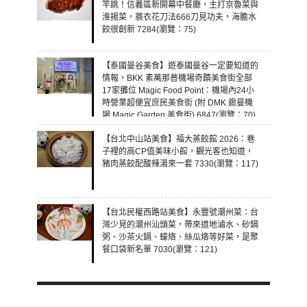
竿跳！信義區新開幕中餐廳，主打京魯菜與
淮揚菜，蓑衣花刀法666刀見功夫，海膽水
餃很創新 7284(瀏覽：75)
【泰國曼谷美食】遊泰國曼谷一定要知道的
情報，BKK 素萬那普機場奇蹟美食街全部
17家攤位 Magic Food Point：機場內24小
時營業超便宜庶民美食街 (附 DMK 廊曼機
場 Magic Garden 美食街) 6847(瀏覽：70)
【台北中山站美食】福大蒸餃館 2026：巷
子裡的高CP值美味小館，觀光客也知道，
豬肉蒸餃配酸辣湯來一套 7330(瀏覽：117)
【台北民權西路站美食】永豐號潮州菜：台
灣少見的潮州汕頭菜，帶來道地滷水、砂鍋
粥、沙茶火鍋、蠔烙、絲瓜烙等好菜，是聚
餐口袋新名單 7030(瀏覽：121)