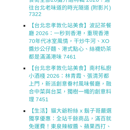
往台北老味道的時光隧道 (附影片)
7322
【台北忠孝敦化站美食】波記茶餐
廳 2026：一秒到香港，重現香港
70年代冰室風情，干炒牛河、XO
醬炒公仔麵、港式點心、絲襪奶茶
都是滿滿港味 7461
【台北忠孝敦化站美食】南村私廚
小酒棧 2026：林青霞、張清芳都
上門，新派創意眷村風味餐廳，融
合中菜與台菜，獨樹一幟的創意料
理 7451
【生活】貓大爺粉絲 x 鬍子哥嚴選
獨享優惠：全站千餘商品，滿百就
免運費！東泉辣椒醬、蘋果西打、