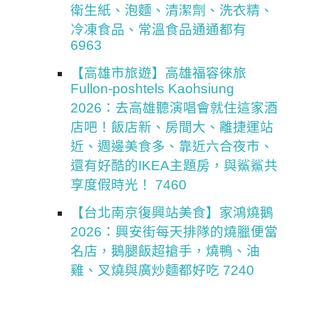
衛生紙、泡麵、清潔劑、洗衣精、
冷凍食品、常溫食品通通都有
6963
【高雄市旅遊】高雄福容徠旅
Fullon-poshtels Kaohsiung
2026：去高雄聽演唱會就住這家酒
店吧！飯店新、房間大、離捷運站
近、週邊美食多、靠近六合夜市、
還有好酷的IKEA主題房，與鯊鯊共
享度假時光！ 7460
【台北南京復興站美食】家鴻燒鵝
2026：興安街每天排隊的燒臘便當
名店，鵝腿飯超搶手，燒鴨、油
雞、叉燒與廣炒麵都好吃 7240