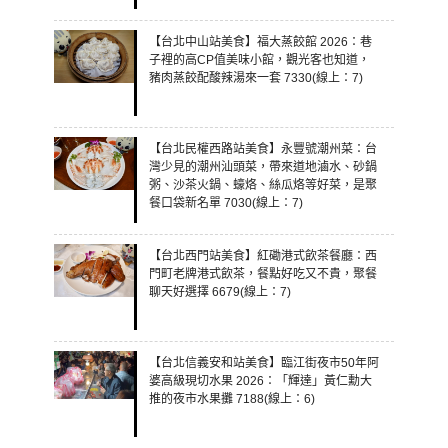
【台北中山站美食】福大蒸餃館 2026：巷
子裡的高CP值美味小館，觀光客也知道，
豬肉蒸餃配酸辣湯來一套 7330(線上：7)
【台北民權西路站美食】永豐號潮州菜：台
灣少見的潮州汕頭菜，帶來道地滷水、砂鍋
粥、沙茶火鍋、蠔烙、絲瓜烙等好菜，是聚
餐口袋新名單 7030(線上：7)
【台北西門站美食】紅磡港式飲茶餐廳：西
門町老牌港式飲茶，餐點好吃又不貴，聚餐
聊天好選擇 6679(線上：7)
【台北信義安和站美食】臨江街夜市50年阿
婆高級現切水果 2026：「輝達」黃仁勳大
推的夜市水果攤 7188(線上：6)