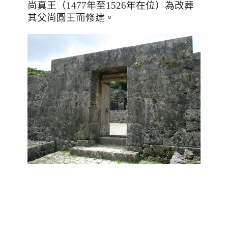
尚真王（
1477
年至
1526
年在位）為改葬
其父尚圓王而修建。