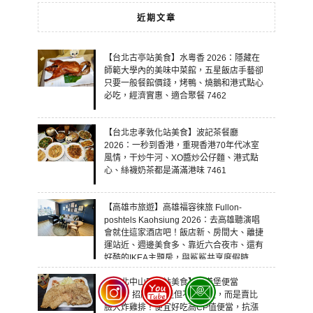
近期文章
【台北古亭站美食】水粵香 2026：隱藏在
師範大學內的美味中菜館，五星飯店手藝卻
只要一般餐館價錢，烤鴨、燒鵝和港式點心
必吃，經濟實惠、適合聚餐 7462
【台北忠孝敦化站美食】波記茶餐廳
2026：一秒到香港，重現香港70年代冰室
風情，干炒牛河、XO醬炒公仔麵、港式點
心、絲襪奶茶都是滿滿港味 7461
【高雄市旅遊】高雄福容徠旅 Fullon-
poshtels Kaohsiung 2026：去高雄聽演唱
會就住這家酒店吧！飯店新、房間大、離捷
運站近、週邊美食多、靠近六合夜市、還有
好酷的IKEA主題房，與鯊鯊共享度假時
光！ 7460
【台北中山國中站美食】小漢堡便當
2026：招牌寫漢堡但不賣漢堡，而是賣比
臉大炸雞排！便宜好吃高CP值便當，抗漲