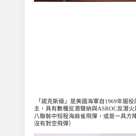
「
諾克斯級
」是
美國海軍自
1969
年服役
主
，具有數種反潛聲納與
ASROC
反潛火
八聯裝中短程海麻雀飛彈，或是一具方
沒有對空飛彈）