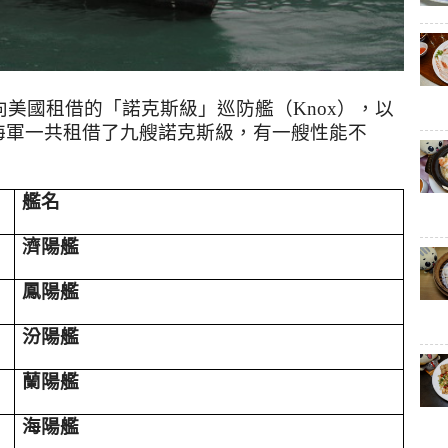
向美國租借的
「
諾克斯級
」
巡防艦
（
Knox
），
以
海軍一共租借了九
艘諾克斯級，有一艘性能不
艦名
濟陽艦
鳳陽艦
汾陽艦
蘭陽艦
海陽艦