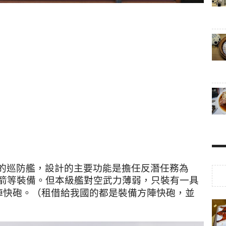
的巡防艦
，
設計的主要功能是擔任反潛任務為
箭等裝備。但
本級艦對空武力薄弱，只裝有一具
陣快砲
。（
租借給我國的都是裝備方陣快砲，並