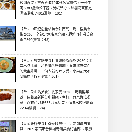
秒到香港，重現香港70年代冰室風情，干炒牛
河、XO醬炒公仔麵、港式點心、絲襪奶茶都是
滿滿港味 7461(瀏覽：161)
【台北中正紀念堂站美食】南門市場二樓美食
街 2026：全部17家店家介紹，超熱門市場美食
街 7266(瀏覽：43)
【台北善導寺站美食】青嬌膠原麵館 2026：米
其林必比登！超香濃的蟹黃麵、充滿膠原蛋白
的黃金雞湯，一個人就可以享受，小菜強大不
要錯過 7437(瀏覽：161)
【台北象山站美食】劉家宴 2026：烤鴨撐竿
跳！信義區新開幕中餐廳，主打京魯菜與淮揚
菜，蓑衣花刀法666刀見功夫，海膽水餃很創新
7284(瀏覽：74)
【泰國曼谷美食】遊泰國曼谷一定要知道的情
報，BKK 素萬那普機場奇蹟美食街全部17家攤