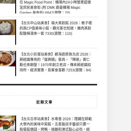
位 Magic Food Point：機場內24小時營業超便
宜庶民美食街 (附 DMK 廊曼機場 Magic
Garden 美食街) 6847(瀏覽：70)
【台北中山站美食】福大蒸餃館 2026：巷子裡
的高CP值美味小館，觀光客也知道，豬肉蒸餃
配酸辣湯來一套 7330(瀏覽：110)
【台北小巨蛋站美食】碧海廚房敦北店 2026：
蔣經國專用的「復興鍋」餐具，「輝達」黃仁
勳也來朝聖！1970年創立老店，傳承蔣經國招
待所，經濟實惠，長輩會喜歡 7253(瀏覽：84)
近期文章
【台北古亭站美食】水粵香 2026：隱藏在師範
大學內的美味中菜館，五星飯店手藝卻只要一
般餐館價錢，烤鴨、燒鵝和港式點心必吃，經