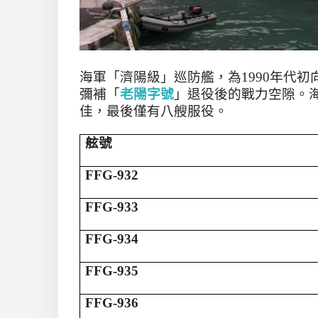
海軍「
濟陽級
」
巡防艦，為
1990
年代初
彌補「
老陽字號
」退役後的戰力空隙。
佳，最後僅有八艘服役。
舷號
FFG-932
FFG-933
FFG-934
FFG-935
FFG-936