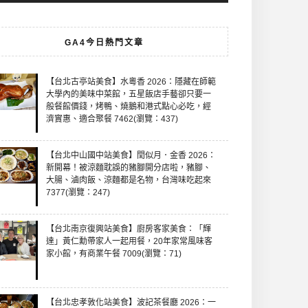
GA4今日熱門文章
【台北古亭站美食】水粵香 2026：隱藏在師範
大學內的美味中菜館，五星飯店手藝卻只要一
般餐館價錢，烤鴨、燒鵝和港式點心必吃，經
濟實惠、適合聚餐 7462(瀏覽：437)
【台北中山國中站美食】閏似月．金香 2026：
新開幕！被涼麵耽誤的豬腳開分店啦，豬腳、
大腸、滷肉飯、涼麵都是名物，台灣味吃起來
7377(瀏覽：247)
【台北南京復興站美食】廚房客家美食：「輝
達」黃仁勳帶家人一起用餐，20年家常風味客
家小館，有商業午餐 7009(瀏覽：71)
【台北忠孝敦化站美食】波記茶餐廳 2026：一