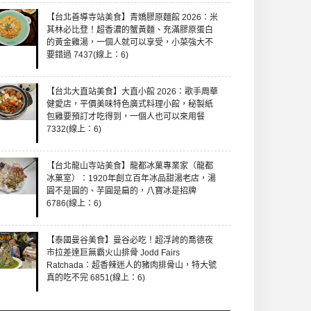
【台北善導寺站美食】青嬌膠原麵館 2026：米
其林必比登！超香濃的蟹黃麵、充滿膠原蛋白
的黃金雞湯，一個人就可以享受，小菜強大不
要錯過 7437(線上：6)
【台北大直站美食】大直小館 2026：歌手周華
健愛店，平價美味特色廣式料理小館，秘製紙
包雞要預訂才吃得到，一個人也可以來用餐
7332(線上：6)
【台北龍山寺站美食】龍都冰菓專業家（龍都
冰菓室）：1920年創立百年冰品甜湯老店，湯
圓不是圓的、芋圓是扁的，八寶冰是招牌
6786(線上：6)
【泰國曼谷美食】曼谷必吃！超浮誇的喬德夜
市拉差達巨無霸火山排骨 Jodd Fairs
Ratchada：超香辣迷人的豬肉排骨山，特大號
真的吃不完 6851(線上：6)