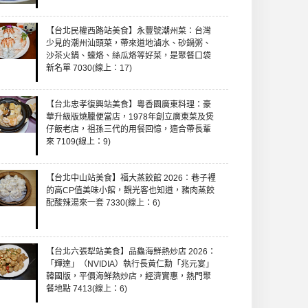
【台北民權西路站美食】永豐號潮州菜：台灣
少見的潮州汕頭菜，帶來道地滷水、砂鍋粥、
沙茶火鍋、蠔烙、絲瓜烙等好菜，是聚餐口袋
新名單 7030(線上：17)
【台北忠孝復興站美食】粵香園廣東料理：豪
華升級版燒臘便當店，1978年創立廣東菜及煲
仔飯老店，祖孫三代的用餐回憶，適合帶長輩
來 7109(線上：9)
【台北中山站美食】福大蒸餃館 2026：巷子裡
的高CP值美味小館，觀光客也知道，豬肉蒸餃
配酸辣湯來一套 7330(線上：6)
【台北六張犁站美食】品鱻海鮮熱炒店 2026：
「輝達」（NVIDIA）執行長黃仁勳「兆元宴」
韓國版，平價海鮮熱炒店，經濟實惠，熱門聚
餐地點 7413(線上：6)