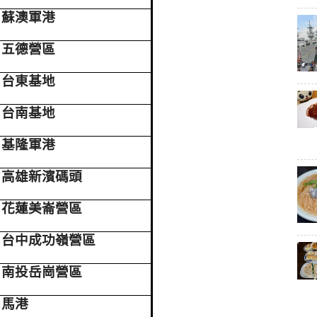
蘇澳軍港
五德營區
台東基地
台南基地
基隆軍港
高雄新濱碼頭
花蓮美崙營區
台中成功嶺營區
南投岳崗營區
馬港