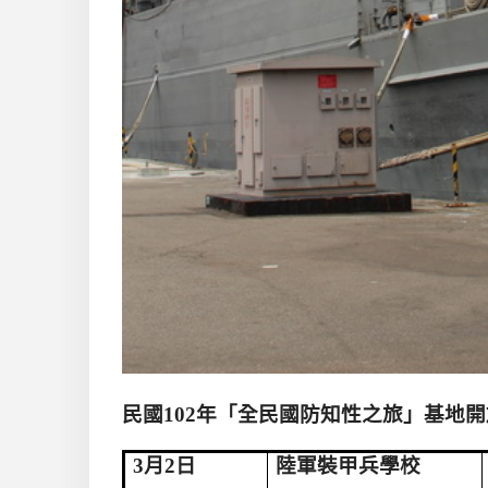
民國
102
年「全民國防知性之旅」基地開
3
月
2
日
陸軍裝甲兵學校