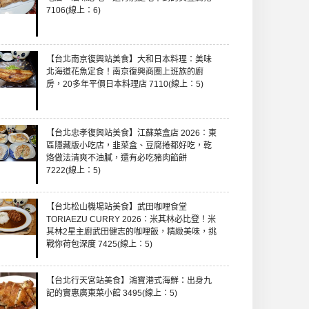
7106(線上：6)
【台北南京復興站美食】大和日本料理：美味
北海道花魚定食！南京復興商圈上班族的廚
房，20多年平價日本料理店 7110(線上：5)
【台北忠孝復興站美食】江蘇菜盒店 2026：東
區隱藏版小吃店，韭菜盒、豆腐捲都好吃，乾
烙做法清爽不油膩，還有必吃豬肉餡餅
7222(線上：5)
【台北松山機場站美食】武田咖哩食堂
TORIAEZU CURRY 2026：米其林必比登！米
其林2星主廚武田健志的咖哩飯，精緻美味，挑
戰你荷包深度 7425(線上：5)
【台北行天宮站美食】鴻寶港式海鮮：出身九
記的實惠廣東菜小館 3495(線上：5)