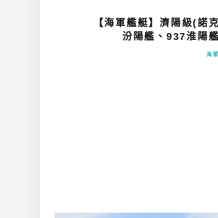
【海軍艦艇】濟陽級(諾克
汾陽艦、937淮陽艦 
海