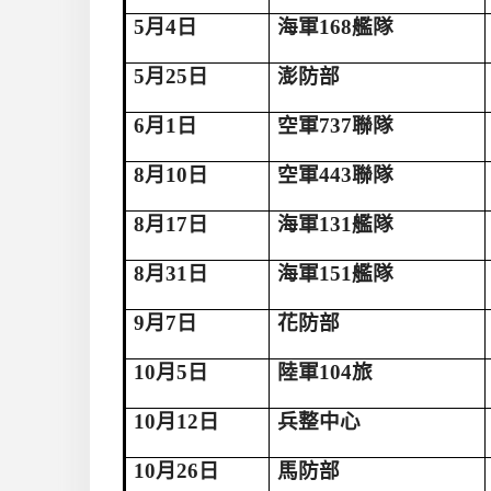
5
月
4
日
海軍
168
艦隊
5
月
25
日
澎防部
6
月
1
日
空軍
737
聯隊
8
月
10
日
空軍
443
聯隊
8
月
17
日
海軍
131
艦隊
8
月
31
日
海軍
151
艦隊
9
月
7
日
花防部
10
月
5
日
陸軍
104
旅
10
月
12
日
兵整中心
10
月
26
日
馬防部