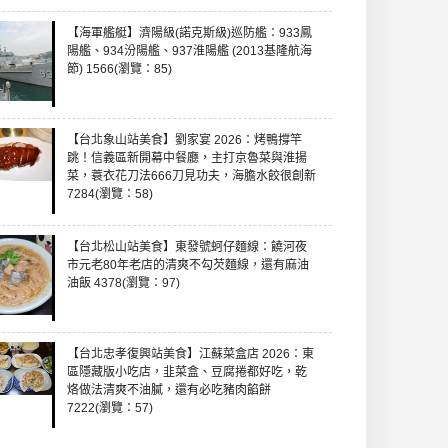
【海軍艦艇】濟陽級(諾克斯級)巡防艦：933鳳
陽艦、934汾陽艦、937淮陽艦 (2013基隆航海
節) 1566(瀏覽：85)
【台北象山站美食】劉家宴 2026：烤鴨撐竿
跳！信義區新開幕中餐廳，主打京魯菜與淮揚
菜，蓑衣花刀法666刀見功夫，海膽水餃很創新
7284(瀏覽：58)
【台北松山站美食】東發號蚵仔麵線：饒河夜
市元老80年老店的清爽不勾芡麵線，還有麻油
油飯 4378(瀏覽：97)
【台北忠孝復興站美食】江蘇菜盒店 2026：東
區隱藏版小吃店，韭菜盒、豆腐捲都好吃，乾
烙做法清爽不油膩，還有必吃豬肉餡餅
7222(瀏覽：57)