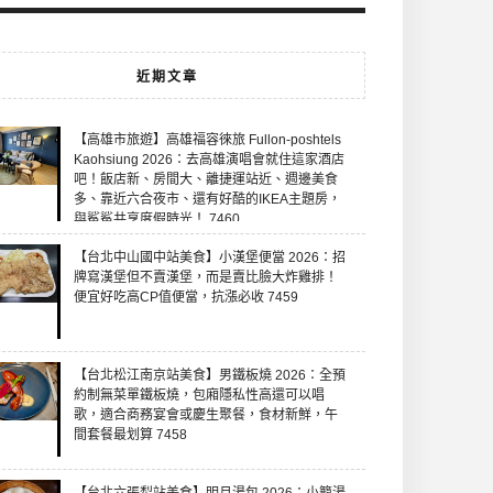
近期文章
【高雄市旅遊】高雄福容徠旅 Fullon-poshtels
Kaohsiung 2026：去高雄演唱會就住這家酒店
吧！飯店新、房間大、離捷運站近、週邊美食
多、靠近六合夜市、還有好酷的IKEA主題房，
與鯊鯊共享度假時光！ 7460
【台北中山國中站美食】小漢堡便當 2026：招
牌寫漢堡但不賣漢堡，而是賣比臉大炸雞排！
便宜好吃高CP值便當，抗漲必收 7459
【台北松江南京站美食】男鐵板燒 2026：全預
約制無菜單鐵板燒，包廂隱私性高還可以唱
歌，適合商務宴會或慶生聚餐，食材新鮮，午
間套餐最划算 7458