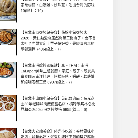
家常餐館，白斬雞、炒珠蔥，吃出台灣的野味
10(線上：19)
【台北南京復興站美食】花娘小館復興店
2026：黃仁勳愛店居然開第三間店了，會不會
太扯？老闆肯定上輩子燒好香，是經濟實惠的
聚餐選擇 7436(線上：7)
【台北南港軟體園區站】享。THAI：南港
LaLaport美味主題餐廳，家庭、親子、親友共
享泰國及南洋料理，烤松阪豬、蝦餅、軟殼蟹
和綠咖哩都正點 6937(線上：7)
【台北中山國小站美食】黃記魯肉飯：晴光商
圈30年老牌滷肉飯便當名店，橫跨米其林必比
登和亞洲50亞洲之粹雙榜 6955(線上：6)
【台北大安站美食】陸光小吃館：眷村風味小
吃店，滷味必吃，還有別處吃不到的臭豆腐捲