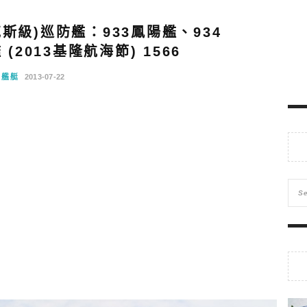
斯級)巡防艦：933鳳陽艦、934
(2013基隆航海節) 1566
軍艦艇
2013-07-22