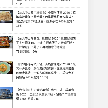
待所，經濟實惠，長輩會喜歡 7253(瀏覽：
151)
【台北中山國中站美食】小漢堡便當 2026：招
牌寫漢堡但不賣漢堡，而是賣比臉大炸雞排！
便宜好吃高CP值便當，抗漲必收 7459(瀏覽：
166)
【台北中山站美食】肥前屋 2026：肥前屋肥來
了！七條通1970年創立饅魚飯名店震憾回歸，
「針線包」不見了，再現懷念的老味道
7318(瀏覽：56)
【台北善導寺站美食】青嬌膠原麵館 2026：米
其林必比登！超香濃的蟹黃麵、充滿膠原蛋白
的黃金雞湯，一個人就可以享受，小菜強大不
要錯過 7437(瀏覽：105)
【台北中正紀念堂站美食】南門市場二樓美食
街 2026：全部17家店家介紹，超熱門市場美食
街 7266(瀏覽：83)