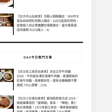
【台北中山站美食】功殿火鍋旗艦店：600坪主
餐加自助吧吃到飽火鍋店，428元起就吃得到，
從兩個人到企業團體包場都適合，當月壽星還
送肉蛋糕 6523(線上：4)
GA4今日熱門文章
【台北松江南京站美食】史記正宗牛肉麵
2026：牛奶般色澤的清燉牛肉麵、香濃醇美的
紅燒牛肉麵，兩者都好吃，還有冰糖豬腳不要
錯過 7351(瀏覽：219)
【台北小巨蛋站美食】碧海廚房敦北店 2026：
蔣經國專用的「復興鍋」餐具，「輝達」黃仁
勳也來朝聖！1970年創立老店，傳承蔣經國招