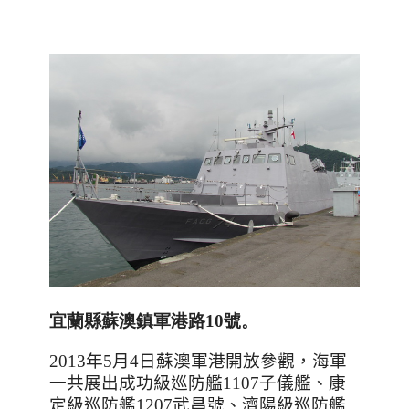
宜蘭縣蘇澳鎮軍港路10號。
2013
年
5
月
4
日蘇澳軍港開放參觀
，
海軍
一共展出成功級巡防艦
1107
子儀艦
、
康
定級巡防艦
1207
武昌號、濟陽級巡防艦