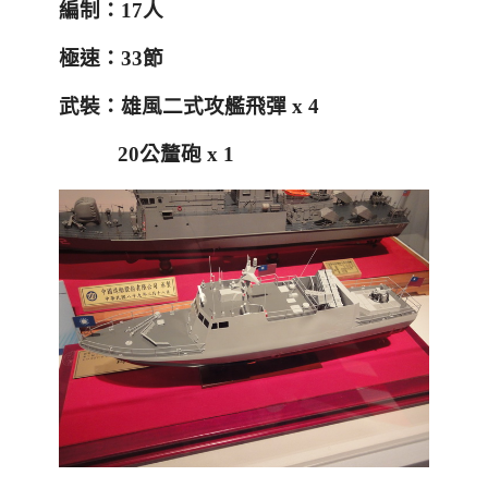
編制：
17
人
極速：
33
節
武裝：雄風二式攻艦飛彈
x 4
20
公釐砲
x 1