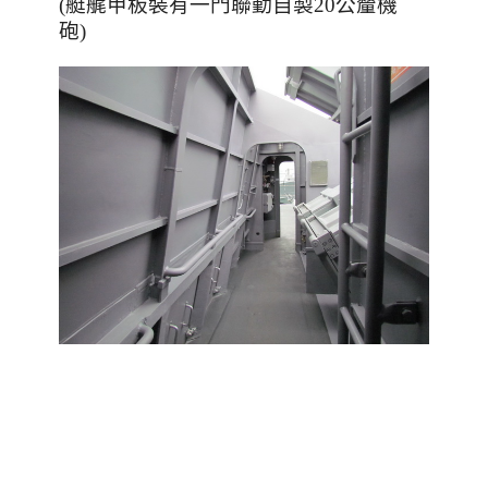
(艇艉甲板裝有一門聯勤自製20公釐機
砲)