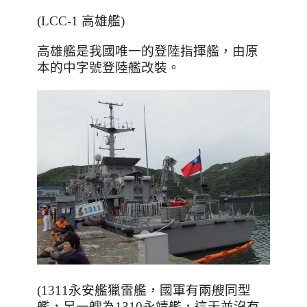
(LCC-1 高雄艦)
高雄艦是我國唯一的登陸指揮艦，由原
本的中字號登陸艦改裝。
(
1311
永安艦獵雷艦，國軍有兩艘同型
艦，另一艘為
1310
永靖艦，這天並沒有