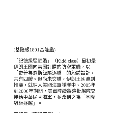
(基隆級1801基隆艦)
「紀德級驅逐艦」（
Kidd class
）最初是
伊朗王國向美國訂購的防空軍艦，以
「史普魯恩斯級驅逐艦」的船體設計，
共有四艘。但尚未交艦，伊朗王國遭到
推翻，就納入美國海軍艦隊中。
2005
年
到
2006
年期間，美軍陸續將這批艦隊交
接給中華民國海軍，並改稱之為「基隆
級驅逐艦」。