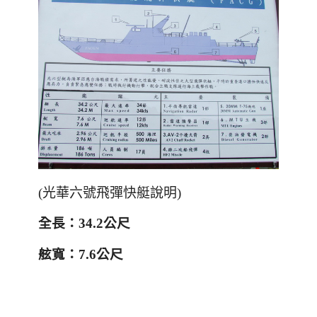
(光華六號飛彈快艇說明)
全長：
34.2
公尺
舷寬：
7.6
公尺