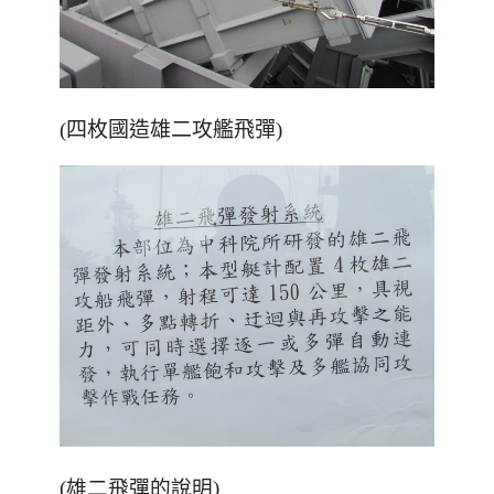
(四枚國造雄二攻艦飛彈)
(雄二飛彈的說明)