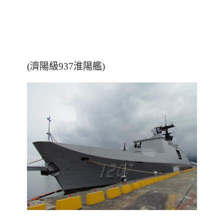
(濟陽級937淮陽艦)