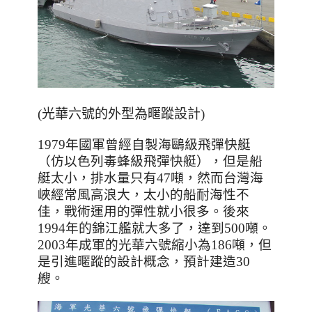
(
光華六號的外型為暱蹤設計
)
1979
年國軍曾經自製海鷗級飛彈快艇
（仿以色列毒蜂級飛彈快艇），但是船
艇太小，排水量只有
47
噸，然而台灣海
峽經常風高浪大，太小的船耐海性不
佳，戰術運用的彈性就小很多。後來
1994
年的錦江艦就大多了，達到
500
噸。
2003
年成軍的光華六號縮小為
186
噸，但
是引進暱蹤的設計概念，預計建造
30
艘。