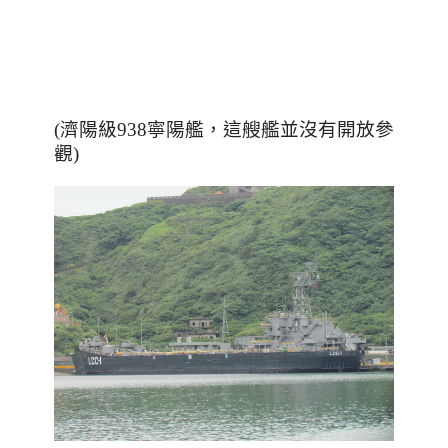
(濟陽級938寧陽艦，這艘艦並沒有開放參
觀)