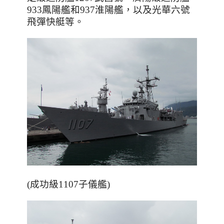
933
鳳陽艦和
937
淮陽艦
，以及
光華六號
飛彈快艇等。
(成功級1107子儀艦)