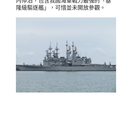
內停泊，包含我國海軍戰力最強的
「基
隆級驅逐艦」，可惜並未開放參觀
。