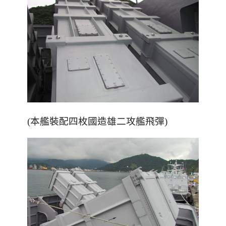
(本艦裝配四枚國造雄二攻艦飛彈)