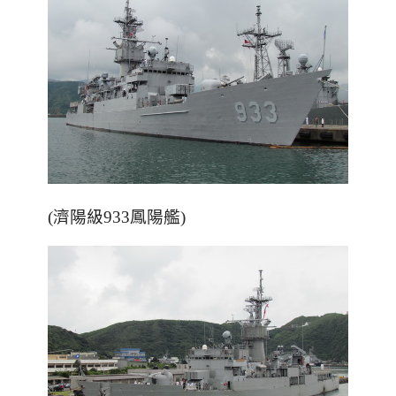
(濟陽級933鳳陽艦)