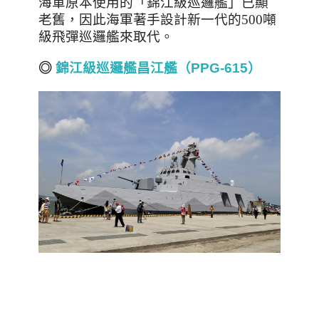
海軍原本使用的「錦江級巡邏艦」已顯
老舊，因此海軍著手設計新一代的
500
噸
級飛彈巡邏艦來取代。
◎
錦江級巡邏艦昌江艦（PPG-615）