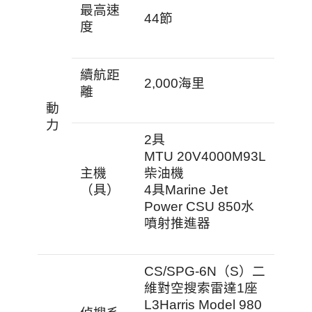
最高速
44節
度
續航距
2,000海里
離
動
力
2具
MTU 20V4000M93L
主機
柴油機
（具）
4具Marine Jet
Power CSU 850水
噴射推進器
CS/SPG-6N（S）二
維對空搜索雷達1座
L3Harris Model 980