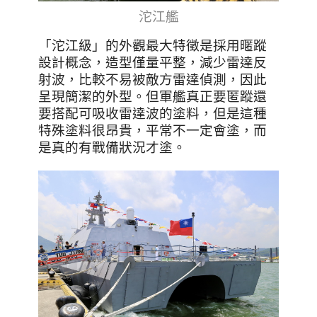
沱江艦
「沱江級」的外觀最大特徵是採用暱蹤
設計概念，造型僅量平整，減少雷達反
射波，比較不易被敵方雷達偵測，因此
呈現簡潔的外型。但軍艦真正要匿蹤還
要搭配可吸收雷達波的塗料，但是這種
特殊塗料很昂貴，平常不一定會塗，而
是真的有戰備狀況才塗。