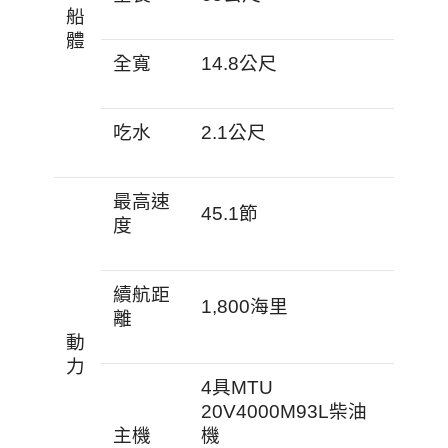
船
體
全寬
14.8公尺
吃水
2.1公尺
最高速
45.1節
度
續航距
1,800海里
離
動
力
4具MTU
20V4000M93L柴油
主機
機