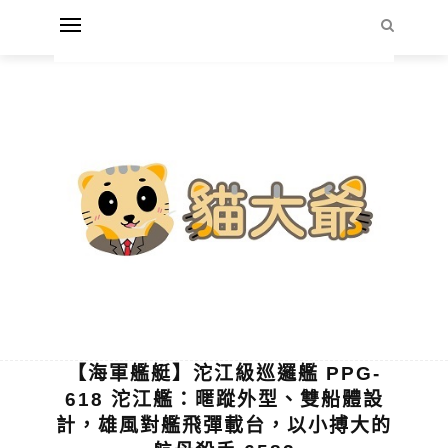
【海軍艦艇】沱江級巡邏艦 PPG-
618 沱江艦：暱蹤外型、雙船體設
計，雄風對艦飛彈載台，以小搏大的