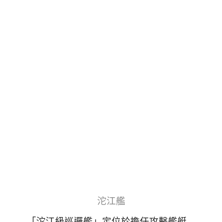
沱江艦
「沱江級巡邏艦」定位於擔任攻擊艦艇