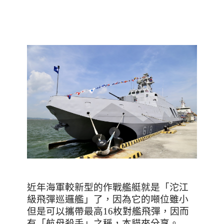
近年海軍較新型的作戰艦艇就是
「沱江
級飛彈巡邏艦」了，因為它的噸位雖小
但是可以攜帶最高16枚對艦飛彈，因而
有「航母殺手」之稱，本貓來分享。