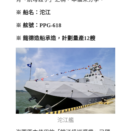
※ 船名：
沱江
※ 舷號：
PPG-618
※
龍德造船承造
，計劃
量產
12
艘
沱江艦