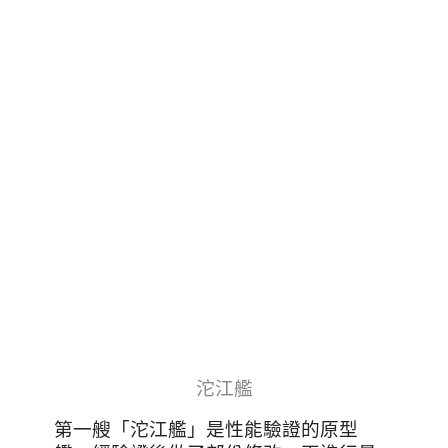
沱江艦
第一艘
「沱江艦」是性能驗證的原型