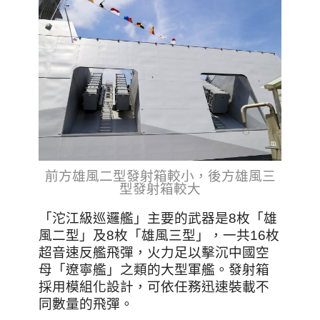
前方雄風二型發射箱較小，後方雄風三
型發射箱較大
「沱江級巡邏艦」主要的武器是8枚「雄
風二型」及8枚「雄風三型」，一共16枚
超音速反艦飛彈，火力足以擊沉中國空
母「遼寧艦」之類的大型軍艦。發射箱
採用模組化設計，可依任務迅速裝載不
同數量的飛彈。