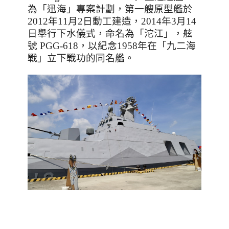
為「迅海」專案計劃，第一艘原型艦於
2012
年
11
月
2
日動工建造，
2014
年
3
月
14
日舉行下水儀式，命名為「沱江」，舷
號
PGG-618
，以紀念
1958
年在「九二海
戰」立下戰功的同名艦。