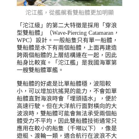
沱江艦，從艦艉看雙船體更加明顯
「沱江級」的第二大特徵是採用「穿浪
型雙船體」（
Wave-Piercing Catamaran
，
WPC
）設計。一般船隻只有單一船體，
雙船體是水下有兩個船體，上面再建造
跨兩個船體的上層結構連在一起，因此
船身比較寬。「沱江艦」是我國海軍第
一艘雙船體軍艦。
雙船體的好處是比單船體穩，波阻較
小，可以增加抗搖晃的能力，不會如單
船體直對海浪時會「埋頭插水」，便於
高速行駛。但在大洋航行面對橫向的大
波浪時，雙船體可能會無法承受兩個船
體受力不平均，因此雙船體技術通常只
應用在較小的船隻
（千噸以下）
，像是
遊艇、渡輪一類，適合航行在波浪不大