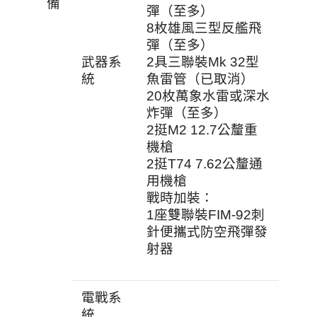
備
彈（至多）
8枚雄風三型反艦飛
彈（至多）
武器系
2具三聯裝Mk 32型
統
魚雷管（已取消）
20枚萬象水雷或深水
炸彈（至多）
2挺M2 12.7公釐重
機槍
2挺T74 7.62公釐通
用機槍
戰時加裝：
1座雙聯裝FIM-92刺
針便攜式防空飛彈發
射器
電戰系
統