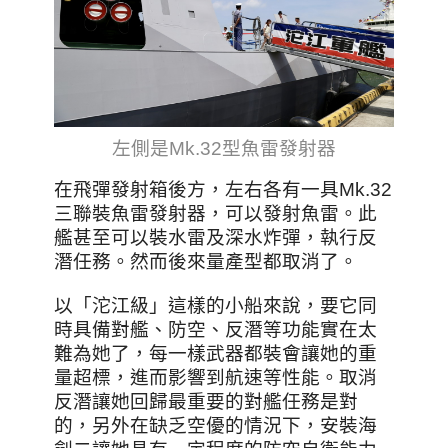
左側是Mk.32型魚雷發射器
在飛彈發射箱後方，左右各有一具Mk.32
三聯裝魚雷發射器，可以發射魚雷。此
艦甚至可以裝水雷及深水炸彈，執行反
潛任務。然而後來量產型都取消了。
以
「沱江級」這樣的小船來說，要它同
時具備對艦、防空、反潛等功能實在太
難為她了，每一樣武器都裝會讓她的重
量超標，進而影響到航速等性能。取消
反潛讓她回歸最重要的對艦任務是對
的，另外在缺乏空優的情況下，安裝海