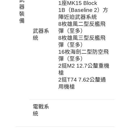
1座MK15 Block
器
1B（Baseline 2）方
裝
陣近迫武器系統
備
8枚雄風二型反艦飛
武器系
彈（至多）
統
8枚雄風三型反艦飛
彈（至多）
16枚海劍二型防空飛
彈（至多）
2挺M2 12.7公釐重機
槍
2挺T74 7.62公釐通
用機槍
電戰系
統