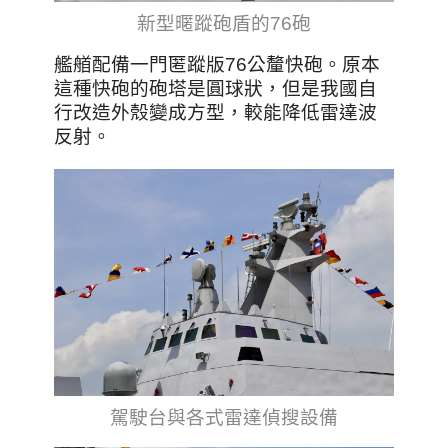
新型暱蹤砲盾的76砲
艦艏配備一門匿蹤版76公釐快砲。原本
這種快砲的砲塔是圓球狀，但是我國自
行改造外殼變成方型，較能降低雷達波
反射。
駕駛台與各式雷達偵搜設備