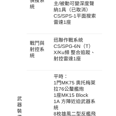
偵搜系
主/被動可變深度聲
統
納1具（已取消）
CS/SPS-1平面搜索
雷達1座
迅聯作戰系統
戰鬥與
CS/SPG-6N（T）
射控系
X/Ku頻 整合追蹤、
統
射控雷達1座
平時：
1門MK75 奧托梅萊
拉76公釐艦炮
1座MK15 Block
武
1A 方陣近迫武器系
器
統
裝
8枚雄風二型反艦飛