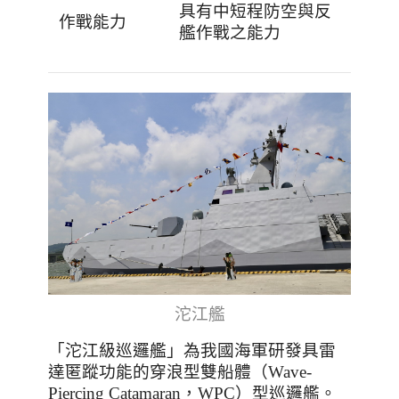
具有中短程防空與反
作戰能力
艦作戰之能力
沱江艦
「沱江級巡邏艦」為我國海軍研發具雷
達匿蹤功能的穿浪型雙船體（
Wave-
Piercing Catamaran
，
WPC
）型巡邏艦。