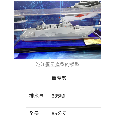
沱江艦量產型的模型
量產艦
排水量
685噸
全長
65公尺