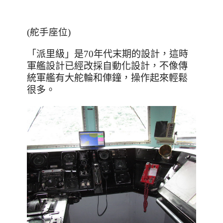
(舵手座位)
「派里級」是70年代末期的設計，這時
軍艦設計已經改採自動化設計，不像傳
統軍艦有大舵輪和俥鐘，操作起來輕鬆
很多。