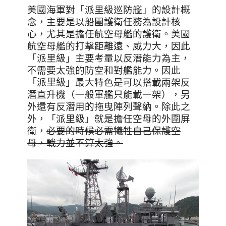
美國海軍對「派里級巡防艦」的設計概
念，主要是以船團護衛任務為設計核
心，尤其是擔任航空母艦的護衛。美國
航空母艦的打擊距離遠、威力大，因此
「派里級」主要考量以反潛能力為主，
不需要太強的防空和對艦能力。因此
「派里級」
最大特色是可以搭載兩架反
潛直升機（一般軍艦只能載一架），另
外還有反潛用的拖曳陣列聲納。除此之
外，「派里級」就是擔任空母的外圍屏
衛，
必要的時候必需犧牲自己保護空
母
，戰力並不算太強。