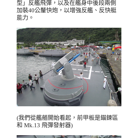
型」反艦飛彈，以及在艦身中後段兩側
加裝
40
公釐快炮，以增強反艦、反快艇
能力。
(我們從艦艏開始看起，前甲板是錨鍊區
和 Mk.13 飛彈發射器)