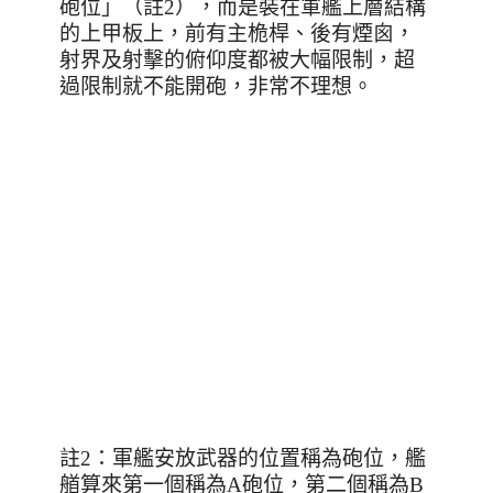
砲位」（註
2
），而是裝在軍艦上層結構
的上甲板上，前有主桅桿、後有煙囪，
射界及射擊的俯仰度都被大幅限制，超
過限制就不能開砲，非常不理想。
註2：軍艦安放武器的位置稱為砲位，艦
艏算來第一個稱為A砲位，第二個稱為B