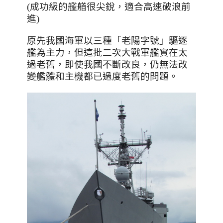
(成功級的艦艏很尖銳，適合高速破浪前
進)
原先我國海軍以三種「老陽字號」驅逐
艦為主力，但這批二次大戰軍艦實在太
過老舊，即使我國不斷改良，仍無法改
變艦體和主機都已過度老舊的問題。