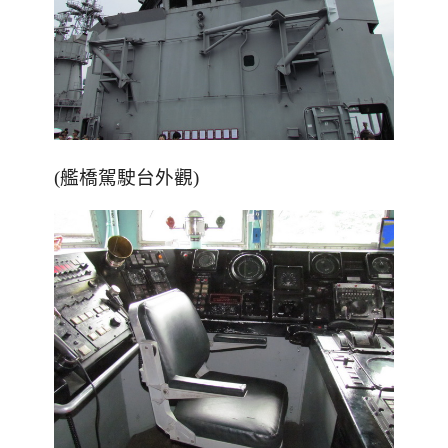
(艦橋駕駛台外觀)