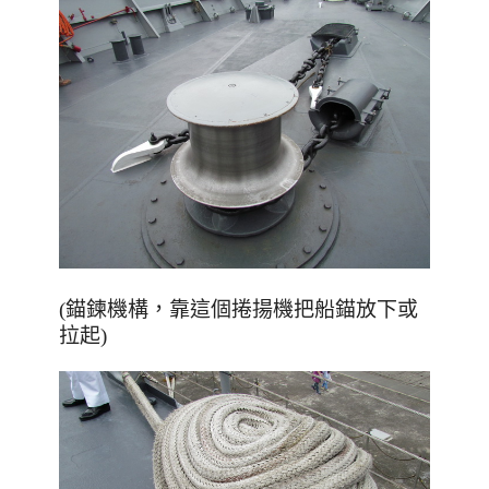
(錨鍊機構，靠這個捲揚機把船錨放下或
拉起)