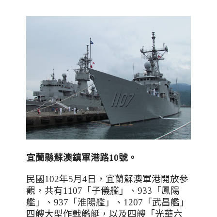
宜蘭縣蘇澳鎮軍港路10號。
民國
102
年
5
月
4
日，宜蘭蘇澳軍港開放參
觀，共有
1107
「子儀艦」、
933
「鳳陽
艦」、
937
「淮陽艦」、
1207
「武昌艦」
四艘大型作戰艦艇，以及四艘「光華六