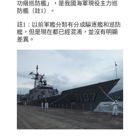
功級巡防艦」，是我國海軍現役主力巡
防艦（註
1
）。
註
1：以前軍艦分類有分成驅逐艦
和巡防
艦
，但是現在都已經混淆，並沒有明顯
差異。