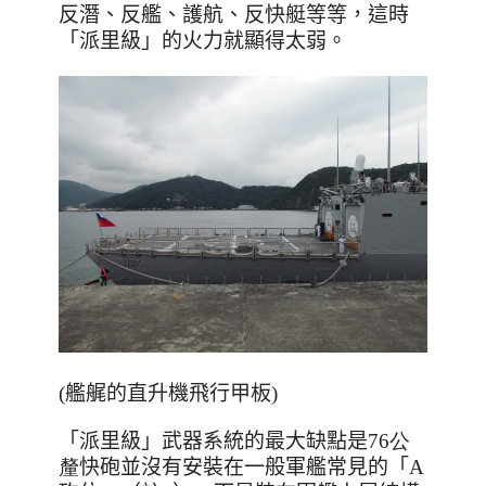
反潛、反艦
、
護航、反快艇等等，這時
「派里級」的火力就顯得太弱。
(艦艉的直升機飛行甲板)
「派里級」武器系統的最大缺點是
76公
釐
快砲並沒有安裝在一般軍艦常見的「
A