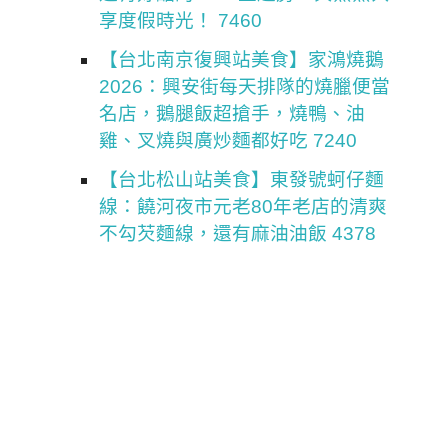
享度假時光！ 7460
【台北南京復興站美食】家鴻燒鵝
2026：興安街每天排隊的燒臘便當
名店，鵝腿飯超搶手，燒鴨、油
雞、叉燒與廣炒麵都好吃 7240
【台北松山站美食】東發號蚵仔麵
線：饒河夜市元老80年老店的清爽
不勾芡麵線，還有麻油油飯 4378