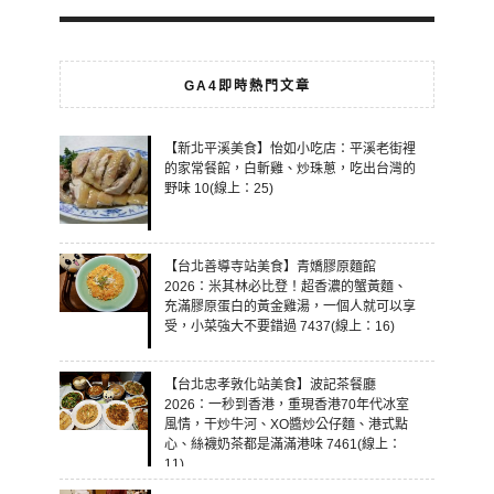
GA4即時熱門文章
【新北平溪美食】怡如小吃店：平溪老街裡
的家常餐館，白斬雞、炒珠蔥，吃出台灣的
野味 10(線上：25)
【台北善導寺站美食】青嬌膠原麵館
2026：米其林必比登！超香濃的蟹黃麵、
充滿膠原蛋白的黃金雞湯，一個人就可以享
受，小菜強大不要錯過 7437(線上：16)
【台北忠孝敦化站美食】波記茶餐廳
2026：一秒到香港，重現香港70年代冰室
風情，干炒牛河、XO醬炒公仔麵、港式點
心、絲襪奶茶都是滿滿港味 7461(線上：
11)