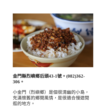
金門縣烈嶼鄉后頭
43-1
號。
(082)362-
306
。
小金門（烈嶼鄉）是個很清幽的小島，
充滿懷舊的鄉間風情，是很適合慢遊閒
逛的地方。