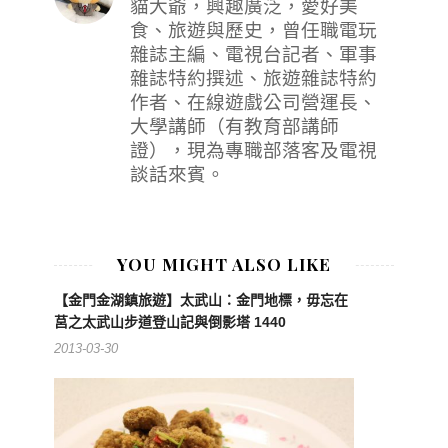
貓大爺，興趣廣泛，愛好美
食、旅遊與歷史，曾任職電玩
雜誌主編、電視台記者、軍事
雜誌特約撰述、旅遊雜誌特約
作者、在線遊戲公司營運長、
大學講師（有教育部講師
證），現為專職部落客及電視
談話來賓。
YOU MIGHT ALSO LIKE
【金門金湖鎮旅遊】太武山：金門地標，毋忘在
莒之太武山步道登山記與倒影塔 1440
2013-03-30