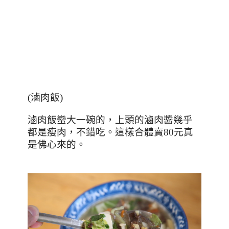
(
滷肉飯
)
滷肉飯蠻大一碗的，上頭的滷肉醬幾乎
都是瘦肉，不錯吃。這樣合體賣
80
元真
是佛心來的。