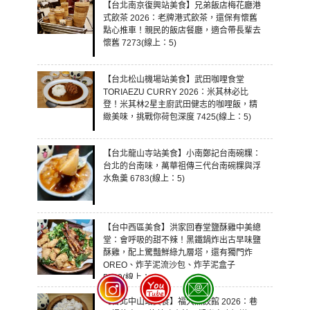
【台北南京復興站美食】兄弟飯店梅花廳港
式飲茶 2026：老牌港式飲茶，還保有懷舊
點心推車！親民的飯店餐廳，適合帶長輩去
懷舊 7273(線上：5)
【台北松山機場站美食】武田咖哩食堂
TORIAEZU CURRY 2026：米其林必比
登！米其林2星主廚武田健志的咖哩飯，精
緻美味，挑戰你荷包深度 7425(線上：5)
【台北龍山寺站美食】小南鄭記台南碗粿：
台北的台南味，萬華祖傳三代台南碗粿與浮
水魚羹 6783(線上：5)
【台中西區美食】洪家回春堂鹽酥雞中美總
堂：會呼吸的甜不辣！黑鐵鍋炸出古早味鹽
酥雞，配上驚豔鮮綠九層塔，還有獨門炸
OREO、炸芋泥流沙包、炸芋泥盒子
5509(線上：4)
【台北中山站美食】福大蒸餃館 2026：巷