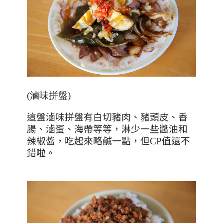
(滷味拼盤)
這盤滷味拼盤有白切豬肉、豬頭皮、香
腸、滷蛋、海帶等等，淋少一些醬油和
辣椒醬，吃起來略鹹一點，但
CP
值還不
錯啦。