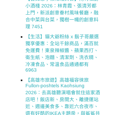
小酒棧 2026：林青霞、張清芳都
上門，新派創意眷村風味餐廳，融
合中菜與台菜，獨樹一幟的創意料
理 7451
【生活】貓大爺粉絲 x 鬍子哥嚴選
獨享優惠：全站千餘商品，滿百就
免運費！東泉辣椒醬、蘋果西打、
衛生紙、泡麵、清潔劑、洗衣精、
冷凍食品、常溫食品通通都有
6963
【高雄市旅遊】高雄福容徠旅
Fullon-poshtels Kaohsiung
2026：去高雄聽演唱會就住這家酒
店吧！飯店新、房間大、離捷運站
近、週邊美食多、靠近六合夜市、
還有好酷的IKEA主題房，與鯊鯊共