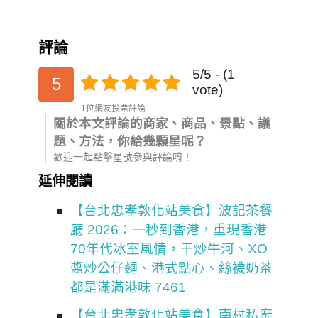
評論
5/5 - (1
5
vote)
1位網友投票評論
關於本文評論的商家、商品、景點、議
題、方法，你給幾顆星呢？
歡迎一起點擊星號參與評論唷！
延伸閱讀
【台北忠孝敦化站美食】波記茶餐
廳 2026：一秒到香港，重現香港
70年代冰室風情，干炒牛河、XO
醬炒公仔麵、港式點心、絲襪奶茶
都是滿滿港味 7461
【台北忠孝敦化站美食】南村私廚