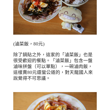
(
滷菜飯，
80
元
)
除了鍋貼之外，這家的「滷菜飯」也是
很受歡迎的餐點。「滷菜飯」包含一盤
滷味拼盤（可以單點），一碗滷肉飯，
這樣賣
80
元還蠻公道的，對天龍國人來
說覺得不可思議。