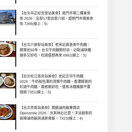
【台北中正紀念堂站美食】南門市場二樓美食
街 2026：全部17家店家介紹，超熱門市場美食
街 7266(線上：5)
【台北六張犁站美食】老宋記真善美牛肉麵：
開業近60年，台北牛肉麵節好店，必點滷味種
類多又好吃，吃過還想再來 6962(線上：5)
【台北松江南京站美食】史記正宗牛肉麵
2026：牛奶般色澤的清燉牛肉麵、香濃醇美的
紅燒牛肉麵，兩者都好吃，還有冰糖豬腳不要
錯過 7351(線上：5)
【台北世貿站美食】開囍滷肉飯專賣店
Opensmile 2026：米其林必比登！洋派創新的
麻辣滷肉飯與滷排骨飯， 7423(線上：4)