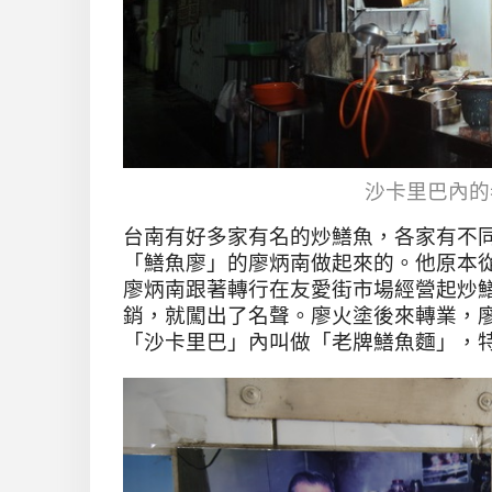
沙卡里巴內的
台南有好多家有名的炒鱔魚，各家有不
「鱔魚廖」的廖炳南做起來的。他原本
廖炳南跟著轉行在友愛街市場經營起炒
銷，就闖出了名聲。廖火塗後來轉業，
「沙卡里巴」內叫做「老牌鱔魚麵」，