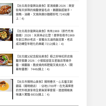
【台北南京復興站美食】家鴻燒鵝 2026：興安
街每天排隊的燒臘便當名店，鵝腿飯超搶手，
燒鴨、油雞、叉燒與廣炒麵都好吃 7240(線
上：4)
【台北南京復興站美食】有有1969（原冇𠕇有
麵擔）2026：米其林必比登！遼寧街夜市1969
年創立熱炒老店，曾獲台北滷肉飯冠軍，老店
成功轉型年輕化的典範 7212(線上：4)
【台北國父紀念館站美食】極之好味松菸店燒
臘茶餐廳 2026：小餐館卻是五星飯店等級手
藝，燒臘飯、脆皮燒肉和肥龍叉燒太迷人（開
幕有優惠） 7446(線上：4)
【台北市陽明山美食】陽明春天・心五藝文創
園區（陽明總店）：佔地1700坪，在充滿禪意
的世外桃源享用全素無菜單套餐，道道精緻美
味讓人驚豔 6833(線上：4)