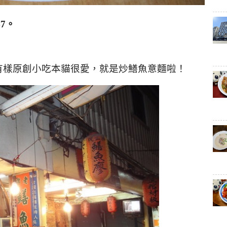
47
。
有樣原創小吃本貓很愛，就是炒鱔魚意麵啦！