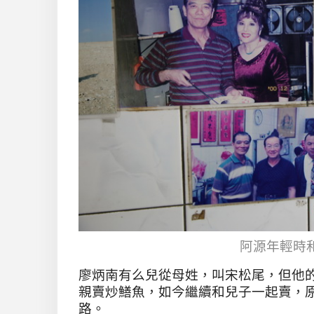
阿源年輕時
廖炳南有么兒從母姓，叫宋松尾，但他
親賣炒鱔魚，如今繼續和兒子一起賣，
路。