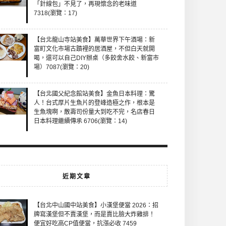
「針線包」不見了，再現懷念的老味道
7318(瀏覽：17)
【台北龍山寺站美食】萬華世界下午酒場：新
富町文化市場古蹟裡的居酒屋，不但白天就開
喝，還可以自己DIY辦桌（多餃舍水餃、新富市
場）7087(瀏覽：20)
【台北國父紀念館站美食】金魚日本料理：驚
人！台式厚片生魚片的登峰造極之作，根本是
生魚塊啊，散壽司份量大到吃不完，名店春日
日本料理繼續傳承 6706(瀏覽：14)
近期文章
【台北中山國中站美食】小漢堡便當 2026：招
牌寫漢堡但不賣漢堡，而是賣比臉大炸雞排！
便宜好吃高CP值便當，抗漲必收 7459