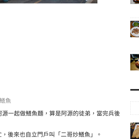
鱔魚
阿源一起做鱔魚麵，算是阿源的徒弟，當完兵後
忙，後來也自立門戶叫「二哥炒鱔魚」。