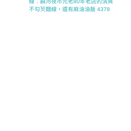
線：饒河夜市元老80年老店的清爽
不勾芡麵線，還有麻油油飯 4378