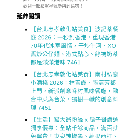
歡迎一起點擊星號參與評論唷！
延伸閱讀
【台北忠孝敦化站美食】波記茶餐
廳 2026：一秒到香港，重現香港
70年代冰室風情，干炒牛河、XO
醬炒公仔麵、港式點心、絲襪奶茶
都是滿滿港味 7461
【台北忠孝敦化站美食】南村私廚
小酒棧 2026：林青霞、張清芳都
上門，新派創意眷村風味餐廳，融
合中菜與台菜，獨樹一幟的創意料
理 7451
【生活】貓大爺粉絲 x 鬍子哥嚴選
獨享優惠：全站千餘商品，滿百就
免運費！東泉辣椒醬、蘋果西打、