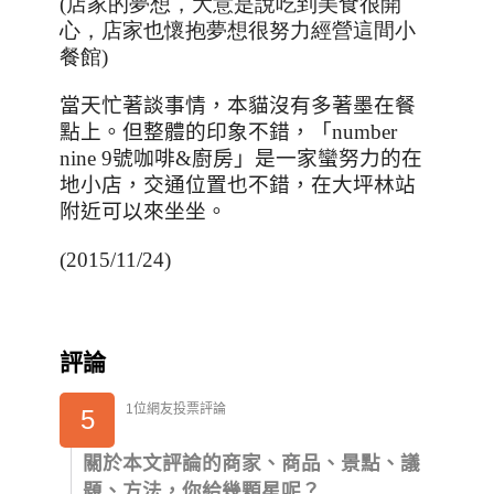
(店家的夢想，大意是說吃到美食很開
心，店家也懷抱夢想很努力經營這間小
餐館)
當天忙著談事情，本貓沒有多著墨在餐
點上。但整體的印象不錯，「
number
nine 9
號咖啡
&
廚房」是一家蠻努力的在
地小店，交通位置也不錯，在大坪林站
附近可以來坐坐。
(2015/11/24)
評論
1位網友投票評論
5
關於本文評論的商家、商品、景點、議
題、方法，你給幾顆星呢？