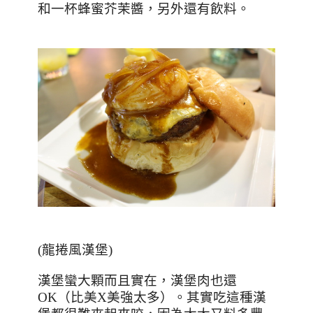
和一杯蜂蜜芥茉醬，另外還有飲料。
(龍捲風漢堡)
漢堡蠻大顆而且實在，漢堡肉也還
OK
（比美
X
美強太多）。其實吃這種漢