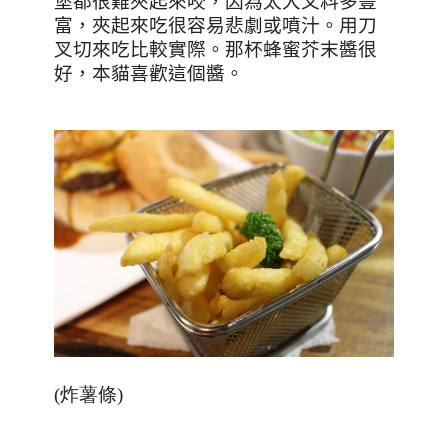
堡都很難夾起來咬，因為太大又料多豐
富，夾起來吃很容易悲劇或噴汁。用刀
叉切來吃比較實際。那杯蜂蜜芥末醬很
好，本貓喜歡這個醬。
(炸薯條)