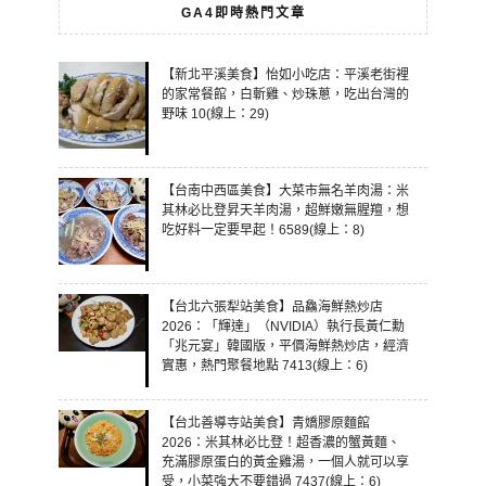
GA4即時熱門文章
【新北平溪美食】怡如小吃店：平溪老街裡
的家常餐館，白斬雞、炒珠蔥，吃出台灣的
野味 10(線上：29)
【台南中西區美食】大菜市無名羊肉湯：米
其林必比登昇天羊肉湯，超鮮嫩無腥羶，想
吃好料一定要早起！6589(線上：8)
【台北六張犁站美食】品鱻海鮮熱炒店
2026：「輝達」（NVIDIA）執行長黃仁勳
「兆元宴」韓國版，平價海鮮熱炒店，經濟
實惠，熱門聚餐地點 7413(線上：6)
【台北善導寺站美食】青嬌膠原麵館
2026：米其林必比登！超香濃的蟹黃麵、
充滿膠原蛋白的黃金雞湯，一個人就可以享
受，小菜強大不要錯過 7437(線上：6)