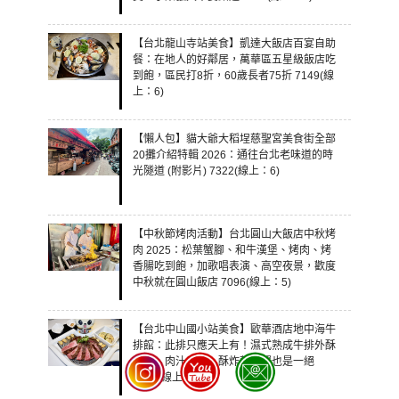
【台北龍山寺站美食】凱達大飯店百宴自助
餐：在地人的好鄰居，萬華區五星級飯店吃
到飽，區民打8折，60歲長者75折 7149(線
上：6)
【懶人包】貓大爺大稻埕慈聖宮美食街全部
20攤介紹特輯 2026：通往台北老味道的時
光隧道 (附影片) 7322(線上：6)
【中秋節烤肉活動】台北圓山大飯店中秋烤
肉 2025：松葉蟹腳、和牛漢堡、烤肉、烤
香腸吃到飽，加歌唱表演、高空夜景，歡度
中秋就在圓山飯店 7096(線上：5)
【台北中山國小站美食】歐華酒店地中海牛
排館：此排只應天上有！濕式熟成牛排外酥
內嫩、肉汁香甜，酥炸軟殼蟹也是一絕
6890(線上：5)