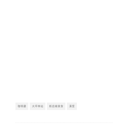
咖啡廳
大坪林站
新店線美食
漢堡