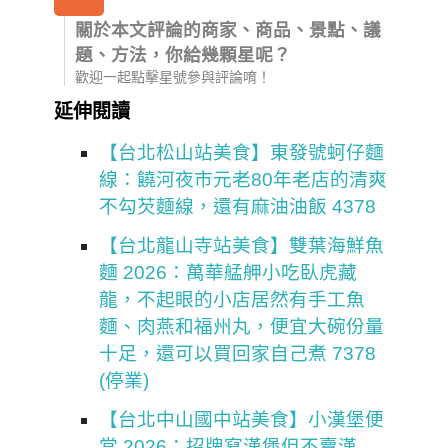
關於本文評論的商家、商品、景點、議
題、方法，你給幾顆星呢？
歡迎一起點擊星號參與評論唷！
延伸閱讀
【台北松山站美食】東發號蚵仔麵
線：饒河夜市元老80年老店的清爽
不勾芡麵線，還有麻油油飯 4378
【台北龍山寺站美食】雙葉海鮮魚
麵 2026：萬華艋舺小吃臥虎藏
龍，不起眼的小店居然有手工魚
麵、肉燕和福州丸，便宜大碗份量
十足，還可以買回家自己煮 7378
(停業)
【台北中山國中站美食】小漢堡便
當 2026：招牌寫漢堡但不賣漢