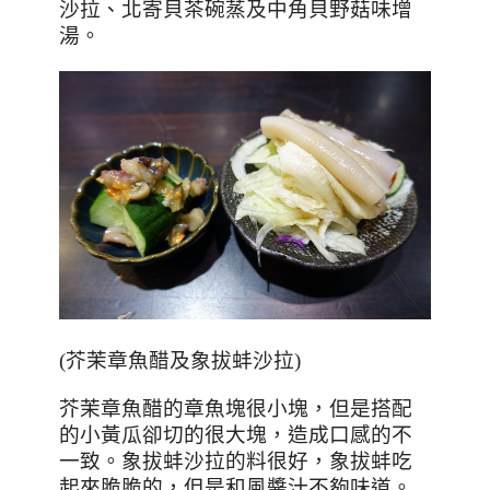
沙拉、北寄貝茶碗蒸及中角貝野菇味增
湯。
(芥茉章魚醋及象拔蚌沙拉)
芥茉章魚醋的章魚塊很小塊，但是搭配
的小黃瓜卻切的很大塊，造成口感的不
一致。象拔蚌沙拉的料很好，象拔蚌吃
起來脆脆的，但是和風醬汁不夠味道。