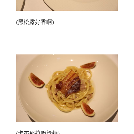
(黑松露好香啊)
(
卡布那拉吸管麵
)