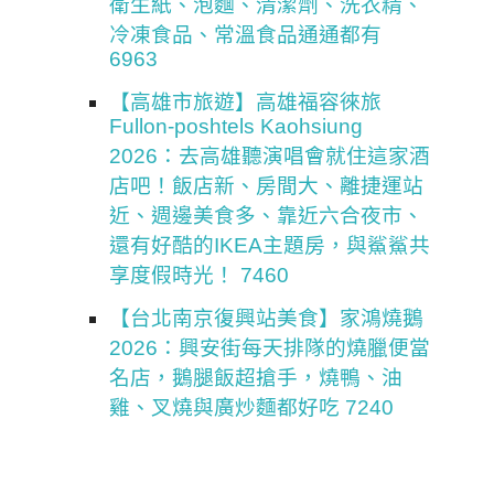
衛生紙、泡麵、清潔劑、洗衣精、
冷凍食品、常溫食品通通都有
6963
【高雄市旅遊】高雄福容徠旅
Fullon-poshtels Kaohsiung
2026：去高雄聽演唱會就住這家酒
店吧！飯店新、房間大、離捷運站
近、週邊美食多、靠近六合夜市、
還有好酷的IKEA主題房，與鯊鯊共
享度假時光！ 7460
【台北南京復興站美食】家鴻燒鵝
2026：興安街每天排隊的燒臘便當
名店，鵝腿飯超搶手，燒鴨、油
雞、叉燒與廣炒麵都好吃 7240