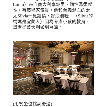
Lotito
）來自義大利拿坡里，個性溫柔感
性，有藝術家氣質。他和台義混血的太
太
Silvia
一見鍾情，好浪漫喔！（
Silvia
的
媽媽是宜蘭人）因為考慮小孩的教育，
舉家從義大利搬到台灣。
(
用餐坐位挑高舒適
)