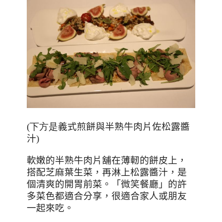
(下方是
義式煎餅與半熟牛肉片佐松露醬
汁
)
軟嫩的半熟牛肉片舖在薄軔的餅皮上，
搭配芝麻葉生菜，再淋上松露醬汁，是
個清爽的開胃前菜。「微笑餐廳」的許
多菜色都適合分享，很適合家人或朋友
一起來吃。