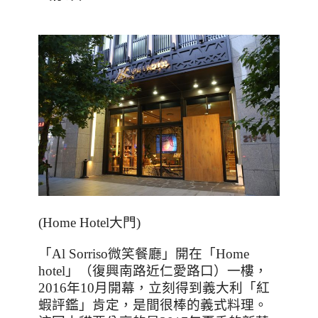
(Home Hotel
大門
)
「
Al Sorriso
微笑餐廳」開在「
Home
hotel
」（復興南路近仁愛路口）一樓，
2016
年
10
月開幕，立刻得到義大利「紅
蝦評鑑」肯定，是間很棒的義式料理。