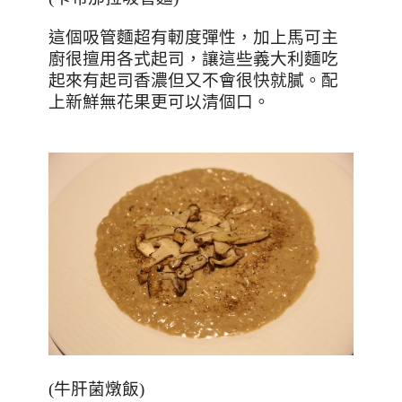
這個吸管麵超有軔度彈性，加上馬可主
廚很擅用各式起司，讓這些義大利麵吃
起來有起司香濃但又不會很快就膩。配
上新鮮無花果更可以清個口。
(
牛肝菌燉飯
)