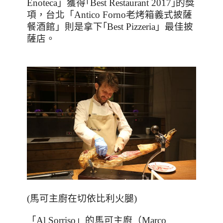
Enoteca
」獲得｢
Best Restaurant 2017
｣的獎
項，台北「
Antico Forno
老烤箱義式披薩
餐酒館」則是拿下｢
Best Pizzeria
」最佳披
薩店。
(
馬可主廚在切依比利火腿
)
「
Al Sorriso
」的馬可主廚（
Marco