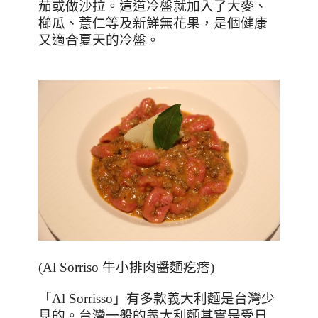
茄或做沙拉。這道冷盤就加入了大麥、
櫛瓜、薏仁等及新鮮無花果，是個健康
又適合夏天的冷盤。
(Al Sorriso
牛小排肉醬麵疙瘩
)
「
Al Sorrisso
」有多款義大利麵是台灣少
見的。台灣一般的義大利麵其實是受日