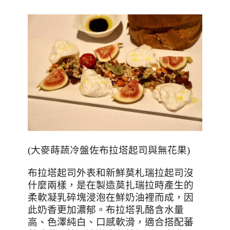
(
大麥蒔蔬冷盤佐布拉塔起司與無花果
)
布拉塔起司外表和新鮮莫札瑞拉起司沒
什麼兩樣，是在製造莫扎瑞拉時產生的
柔軟凝乳碎塊浸泡在鮮奶油裡而成，因
此奶香更加濃郁。布拉塔乳酪含水量
高、色澤純白、口感軟滑，適合搭配蕃