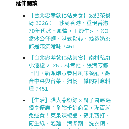
延伸閱讀
【台北忠孝敦化站美食】波記茶餐
廳 2026：一秒到香港，重現香港
70年代冰室風情，干炒牛河、XO
醬炒公仔麵、港式點心、絲襪奶茶
都是滿滿港味 7461
【台北忠孝敦化站美食】南村私廚
小酒棧 2026：林青霞、張清芳都
上門，新派創意眷村風味餐廳，融
合中菜與台菜，獨樹一幟的創意料
理 7451
【生活】貓大爺粉絲 x 鬍子哥嚴選
獨享優惠：全站千餘商品，滿百就
免運費！東泉辣椒醬、蘋果西打、
衛生紙、泡麵、清潔劑、洗衣精、