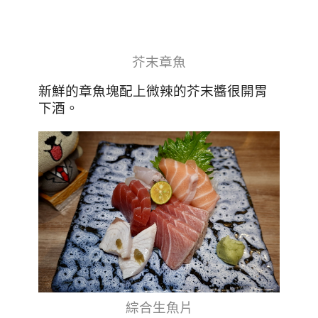
芥末章魚
新鮮的章魚塊配上微辣的芥末醬很開胃
下酒。
綜合生魚片