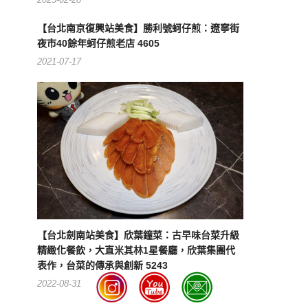
【台北南京復興站美食】勝利號蚵仔煎：遼寧街
夜市40餘年蚵仔煎老店 4605
2021-07-17
【台北劍南站美食】欣葉鐘菜：古早味台菜升級
精緻化餐飲，大直米其林1星餐廳，欣葉集團代
表作，台菜的傳承與創新 5243
2022-08-31