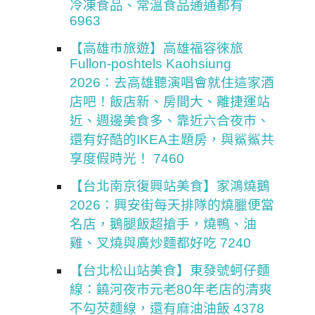
冷凍食品、常溫食品通通都有
6963
【高雄市旅遊】高雄福容徠旅
Fullon-poshtels Kaohsiung
2026：去高雄聽演唱會就住這家酒
店吧！飯店新、房間大、離捷運站
近、週邊美食多、靠近六合夜市、
還有好酷的IKEA主題房，與鯊鯊共
享度假時光！ 7460
【台北南京復興站美食】家鴻燒鵝
2026：興安街每天排隊的燒臘便當
名店，鵝腿飯超搶手，燒鴨、油
雞、叉燒與廣炒麵都好吃 7240
【台北松山站美食】東發號蚵仔麵
線：饒河夜市元老80年老店的清爽
不勾芡麵線，還有麻油油飯 4378