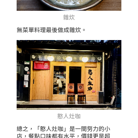
雜炊
無菜單料理最後做成雜炊。
憨人灶咖
總之，「憨人灶咖」是一間努力的小
店，餐點口味都有水平，價錢更是超