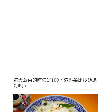
這天菠菜的時價是
100
，這盤菜比炒麵還
貴呢。