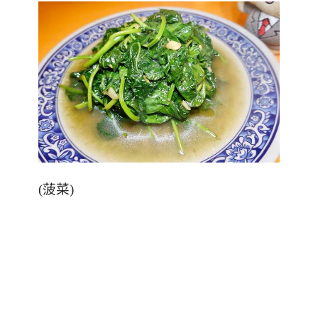
(
菠菜
)