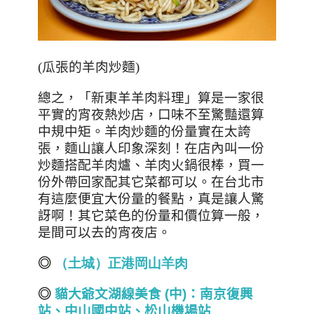
(
瓜張的羊肉炒麵
)
總之，「新東羊羊肉料理」算是一家很
平實的宵夜熱炒店，口味不至驚豔還算
中規中矩。羊肉炒麵的份量實在太誇
張，麵山讓人印象深刻！在店內叫一份
炒麵搭配羊肉爐、羊肉火鍋很棒，買一
份外帶回家配其它菜都可以。在台北市
有這麼便宜大份量的餐點，真是讓人驚
訝啊！其它菜色的份量和價位算一般，
是間可以去的宵夜店
。
◎
（
土
城
）
正
港
岡
山羊肉
◎
貓大爺文湖線美食 (
中)
：南京復興
站、中山國中站、松山機場站