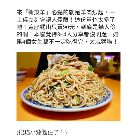
來「新東羊」必點的就是羊肉炒麵，一
上桌立刻會讓人傻眼！這份量也太多了
吧！
這座麵山只賣
90
元，到底是幾人份
的啊！本貓覺得
3~4
人分享都沒問題，如
果
4
個女生都不一定吃得完，太威猛啦！
(把貓小爺遮住了！
)