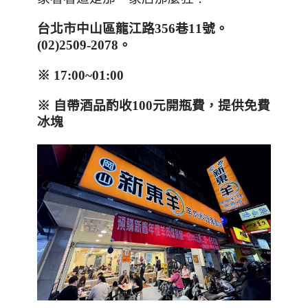
台北市中山區龍江路
356
巷
11
號。
(
02)2509-2078
。
※
17:00~01:00
※ 自帶酒品酌收
100
元開瓶費，提供免費
冰塊