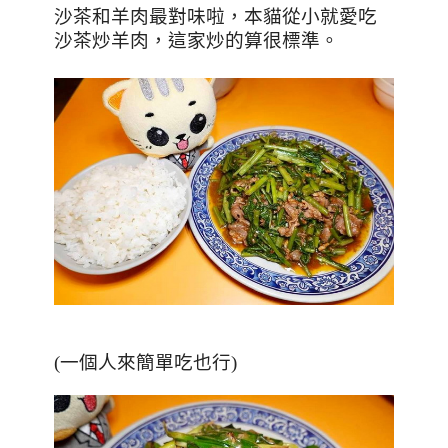
沙茶和羊肉最對味啦，本貓從小就愛吃
沙茶炒羊肉，這家炒的算很標準。
(一個人來簡單吃也行)