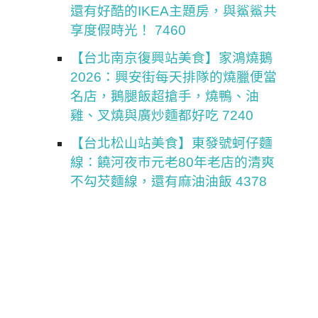
還有好酷的IKEA主題房，與鯊鯊共
享度假時光！ 7460
【台北南京復興站美食】家鴻燒鵝
2026：興安街每天排隊的燒臘便當
名店，鵝腿飯超搶手，燒鴨、油
雞、叉燒與廣炒麵都好吃 7240
【台北松山站美食】東發號蚵仔麵
線：饒河夜市元老80年老店的清爽
不勾芡麵線，還有麻油油飯 4378