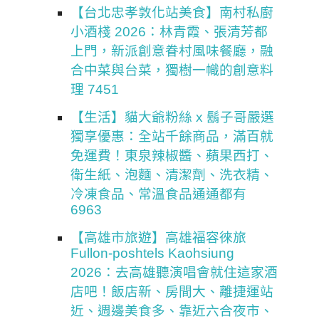
【台北忠孝敦化站美食】南村私廚
小酒棧 2026：林青霞、張清芳都
上門，新派創意眷村風味餐廳，融
合中菜與台菜，獨樹一幟的創意料
理 7451
【生活】貓大爺粉絲 x 鬍子哥嚴選
獨享優惠：全站千餘商品，滿百就
免運費！東泉辣椒醬、蘋果西打、
衛生紙、泡麵、清潔劑、洗衣精、
冷凍食品、常溫食品通通都有
6963
【高雄市旅遊】高雄福容徠旅
Fullon-poshtels Kaohsiung
2026：去高雄聽演唱會就住這家酒
店吧！飯店新、房間大、離捷運站
近、週邊美食多、靠近六合夜市、