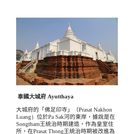
泰國大城府
Ayutthaya
大城府的「佛足印寺」（
Prasat Nakhon
Luang）
位於
Pa Sak
河的東岸，據說是在
Songtham
王統治時期建造，作為皇室住
所，在
Prasat Thong
王統治時期被改進為