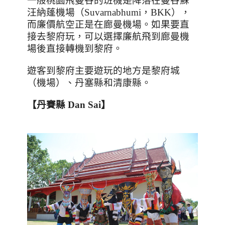
一般桃園飛曼谷的班機是降落在曼谷蘇
汪納蓬機場（
Suvarnabhumi
，
BKK
），
而廉價航空正是在廊曼機場。如果要直
接去黎府玩，可以選擇廉航飛到廊曼機
場後直接轉機到黎府。
遊客到黎府主要遊玩的地方是黎府城
（機場）、丹塞縣和清康縣。
【丹賽縣
Dan Sai
】