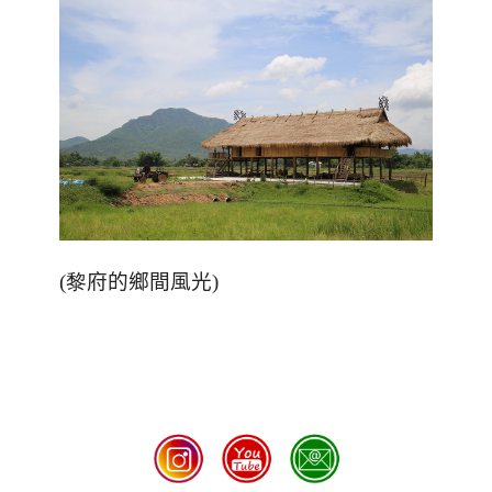
(黎
府的鄉間風光
)