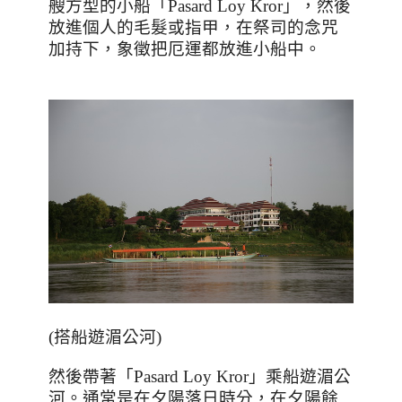
艘方型的小船「
Pasard Loy Kror
」，然後
放進個人的毛髮或指甲，在祭司的念咒
加持下，象徵把厄運都放進小船中。
(
搭船遊湄公河
)
然後帶著「
Pasard Loy Kror
」乘船遊湄公
河。通常是在夕陽落日時分，在夕陽餘