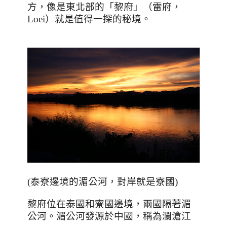
方，像是東北部的「黎府」（雷府，
Loei
）就是值得一探的秘境。
(
泰寮邊境的湄公河，對岸就是寮國
)
黎府位在泰國和寮國邊境，兩國隔著湄
公河。湄公河發源於中國，稱為瀾滄江