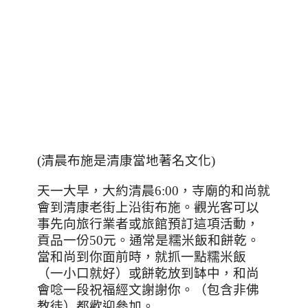
(
清晨布施是清康當地著名文化
)
天一大早，大約清晨
6:00
，寺廟的和尚就
會到清康老街上沿街布施。觀光客可以
事先向旅行業者或旅館預訂這項活動，
貢品一份
50
元。通常是糯米飯和餅乾。
當和尚到你面前時，就抓一點糯米飯
（一小口就好）或餅乾放到缽中，和尚
會唸一段祝福經文謝謝你。（包含非佛
教徒）都歡迎參加。