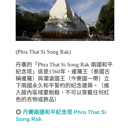
(Phra That Si Song Rak)
丹塞的「
Phra That Si Song Rak
兩國和平
紀念塔」這是
1560
年，暹羅王（泰國古
稱暹羅）與瀾滄國王（今寮國一帶）立
下兩國永久和平誓約的紀念建築。（進
入館內區域要脫鞋，不可以穿戴任何紅
色的衣物或飾品）
◎
丹賽兩國和平紀念塔 Phra That Si
Song Rak