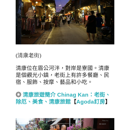
(
清康老街
)
清康位在眉公河泮，對岸是寮國。
清康
是個觀光小鎮，老街上有許多餐廳、民
宿、服飾、按摩、藝品和小吃。
◎
清康旅遊簡介 Chinag Kan：老街、
除厄、美食、清康旅館
【
Agoda訂房
】