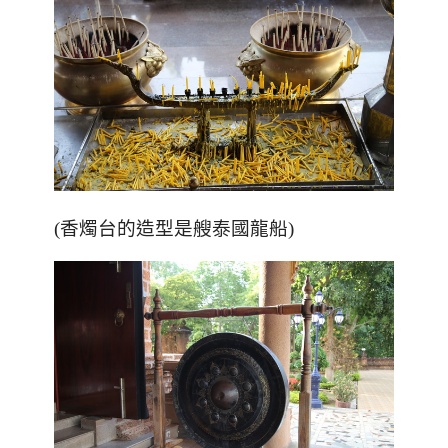
(香燭台的造型是艘泰國龍船)