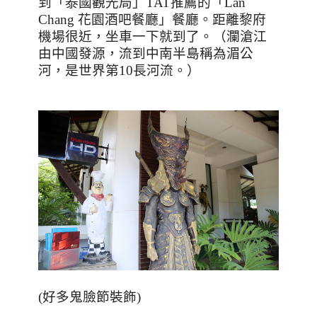
到「泰國觀光局」
TAT
推薦的「
Lan
Chang
花園酒吧餐廳」餐廳。距離黎府
機場很近，坐車一下就到了。（瀾滄江
由中國發源，流到中南半島稱為湄公
河，是世界第
10
長河流。）
(好多鬼臉節裝飾)