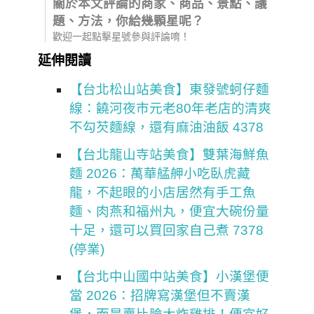
關於本文評論的商家、商品、景點、議
題、方法，你給幾顆星呢？
歡迎一起點擊星號參與評論唷！
延伸閱讀
【台北松山站美食】東發號蚵仔麵
線：饒河夜市元老80年老店的清爽
不勾芡麵線，還有麻油油飯 4378
【台北龍山寺站美食】雙葉海鮮魚
麵 2026：萬華艋舺小吃臥虎藏
龍，不起眼的小店居然有手工魚
麵、肉燕和福州丸，便宜大碗份量
十足，還可以買回家自己煮 7378
(停業)
【台北中山國中站美食】小漢堡便
當 2026：招牌寫漢堡但不賣漢