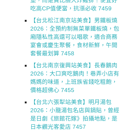
堡，而是賣比臉大炸雞排！便宜好
吃高CP值便當，抗漲必收 7459
【台北松江南京站美食】男鐵板燒
2026：全預約制無菜單鐵板燒，包
廂隱私性高還可以唱歌，適合商務
宴會或慶生聚餐，食材新鮮，午間
套餐最划算 7458
【台北南京復興站美食】長春鵝肉
2026：大口爽吃鵝肉！巷弄小店有
媽媽的味道，上班族省錢吃粗飽，
價格超佛心 7455
【台北六張犁站美食】明月湯包
2026：小籠湯包名店與鍋貼，曾經
是日劇《旅館花嫁》拍攝地點，是
日本觀光客愛店 7457