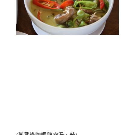
(
某種綠咖哩雞肉湯，辣
)