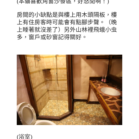
(本貓喜歡角窗沙發區，好悠閒啊！)
房間的小缺點是與樓上用木頭隔板，樓
上有住房客時可能會有點腳步聲。（晚
上睡著就沒差了）另外山林裡飛蛾小虫
多，窗戶或砂窗記得關好。
(浴室)