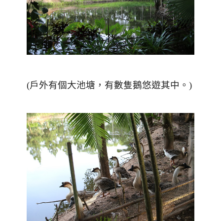
(戶外有個大池塘，有數隻鵝悠遊其中。)