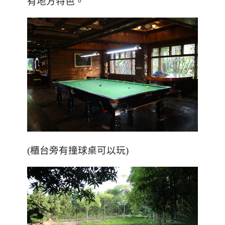
有地方特色。
(櫃台旁有撞球桌可以玩)