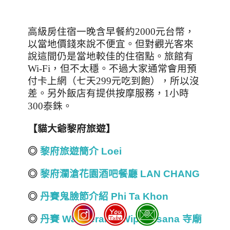
高級房住宿一晚含早餐約
2000
元台幣，
以當地價錢來說不便宜。但對觀光客來
說這間仍是當地較佳的住宿點。旅館有
Wi-Fi
，但不太穩。不過大家通常會用預
付卡上網（七天
299
元吃到飽），所以沒
差。另外飯店有提供按摩服務，
1
小時
300
泰銖
。
【貓大爺黎府旅遊】
◎
黎府旅遊簡介 Loei
◎
黎府瀾滄花園酒吧餐廳 LAN CHANG
◎
丹賽鬼臉節介紹 Phi Ta Khon
◎
丹賽 Wat Neramit Wipattasana 寺廟