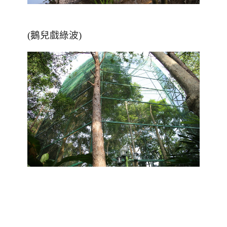
(鵝兒戲綠波)