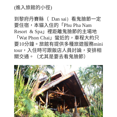
(進入旅館的小徑)
到黎府丹賽縣（
Dan sai）
看鬼臉節一定
要住宿，本貓入住的「
Phu Pha Nam
Resort & Spa
」裡距離鬼臉節的主場地
「
Wat Phon Chai
」蠻近的，車程大約只
要
10
分鐘。旅館有提供多種旅遊服務
mini
tour
，入住時可跟飯店人員討論，安排相
關交通。（尤其是要去看鬼臉節）