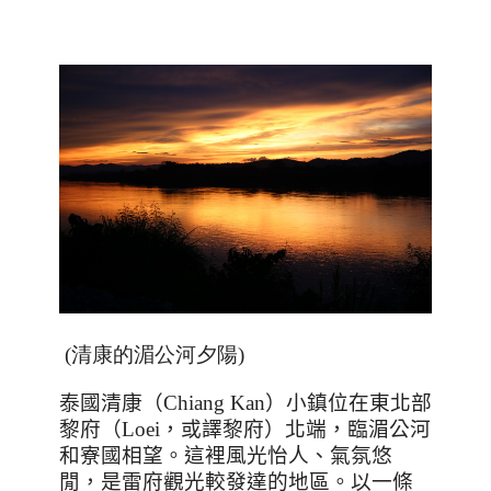
(清康的湄公河夕陽)
泰國清康（
Chiang Kan
）小鎮位在東北部
黎府（Loei，或譯黎府）北端，臨湄公河
和寮國相望。這裡風光怡人、氣氛悠
閒，是雷府觀光較發達的地區。以一條