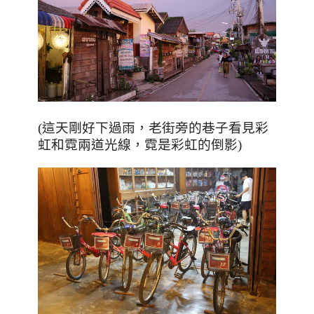
(這天剛好下過雨，老街旁的巷子看見彩
虹和霓兩道光線，霓是彩虹的倒影)