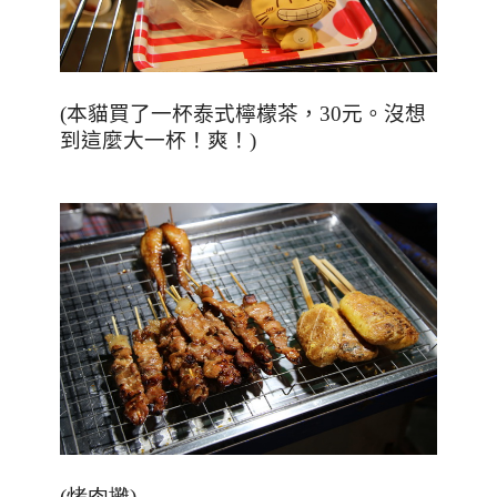
(本貓買了一杯泰式檸檬茶，30元。沒想
到這麼大一杯！爽！)
(烤肉攤)