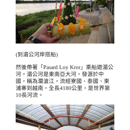
(到湄公河岸搭船)
然後帶著「
Pasard Loy Kror
」乘船遊湄公
河。湄公河是東南亞大河，發源於中
國，稱為瀾滄江，流經寮國、泰國、柬
浦寨到越南，全長
4180
公里，是世界第
10
長河流。