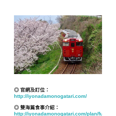
◎
官網及訂位：
http://iyonadamonogatari.com/
◎
雙海篇食事介紹：
http://iyonadamonogatari.com/plan/futami.