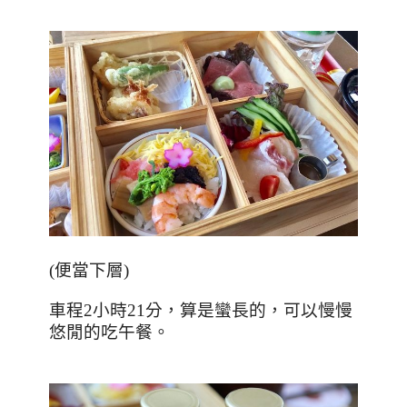
(
便當下層
)
車程
2
小時
21
分，算是蠻長的，可以慢慢
悠閒的吃午餐。