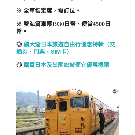
※
全車指定席，需訂位。
※ 雙海篇車票
1930
日幣、便當
4500
日
幣。
◎
貓大爺日本旅遊自由行優惠特輯（交
通券、門票、SIM卡）
◎
購買日本及出國旅遊便宜優惠機票