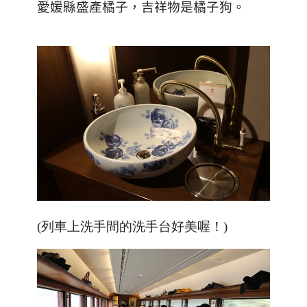
愛媛縣盛產橘子，吉祥物是橘子狗。
(列車上洗手間的洗手台好美喔！)