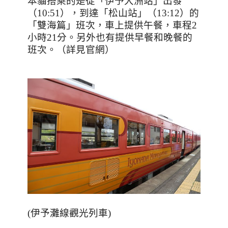
本貓搭乘的是從「伊予大洲站」出發
（
10:51
），到達「松山站」（
13:12
）的
「雙海篇」班次，車上提供午餐，車程
2
小時
21
分。另外也有提供早餐和晚餐的
班次。（詳見官網）
(
伊予灘線觀光列車
)