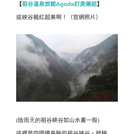
【
祖谷溫泉旅館Agoda訂房連結
】
這峽谷楓紅超美啊！（官網照片）
(陰雨天的
祖谷峽谷如山水畫一般
)
這裡是四國德島縣的祖谷峽谷，號稱