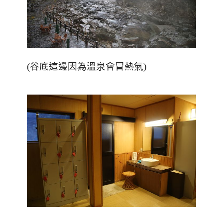
(
谷底這邊因為溫泉會冒熱氣
)