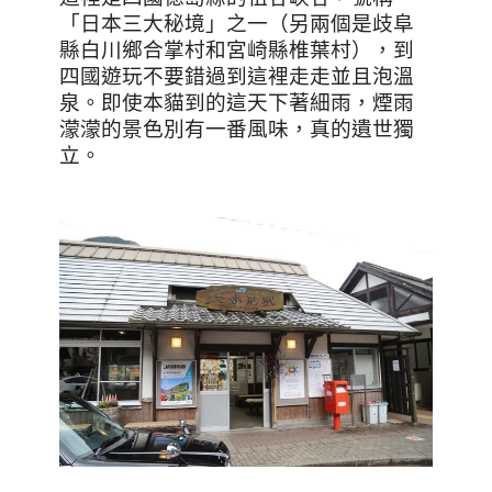
「日本三大秘境」之一（另兩個是歧阜
縣白川鄉合掌村和宮崎縣椎葉村），到
四國遊玩不要錯過到這裡走走並且泡溫
泉。即使本貓到的這天下著細雨，煙雨
濛濛的景色別有一番風味，真的遺世獨
立。