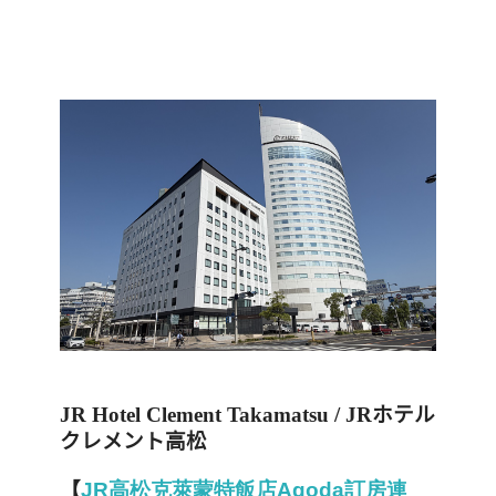
JR Hotel Clement Takamatsu / JR
ホテル
クレメント高松
【
JR
高
松
克
萊
蒙
特
飯
店Agoda
訂
房
連