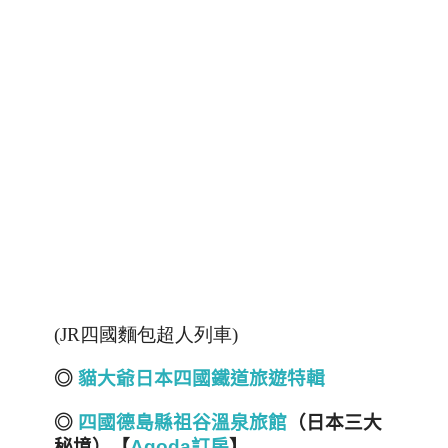
(JR四國麵包超人列車)
◎
貓大爺日本四國鐵道旅遊特輯
◎
四國德島縣祖谷溫泉旅館
（
日本三大
秘境
）
【
Agoda訂房
】