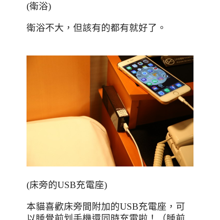
(
衛浴
)
衛浴不大，但該有的都有就好了。
(
床旁的
USB
充電座
)
本貓喜歡床旁間附加的
USB
充電座，可
以睡覺前划手機還同時充電啦！（睡前