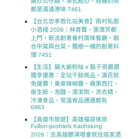
醬炒公仔麵、港式點心、絲襪奶茶
都是滿滿港味 7461
【台北忠孝敦化站美食】南村私廚
小酒棧 2026：林青霞、張清芳都
上門，新派創意眷村風味餐廳，融
合中菜與台菜，獨樹一幟的創意料
理 7451
【生活】貓大爺粉絲 x 鬍子哥嚴選
獨享優惠：全站千餘商品，滿百就
免運費！東泉辣椒醬、蘋果西打、
衛生紙、泡麵、清潔劑、洗衣精、
冷凍食品、常溫食品通通都有
6963
【高雄市旅遊】高雄福容徠旅
Fullon-poshtels Kaohsiung
2026：去高雄聽演唱會就住這家酒