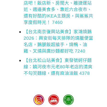
店吧！飯店新、房間大、離捷運站
近、週邊美食多、靠近六合夜市、
還有好酷的IKEA主題房，與鯊鯊共
享度假時光！ 7460
【台北南京復興站美食】家鴻燒鵝
2026：興安街每天排隊的燒臘便當
名店，鵝腿飯超搶手，燒鴨、油
雞、叉燒與廣炒麵都好吃 7240
【台北松山站美食】東發號蚵仔麵
線：饒河夜市元老80年老店的清爽
不勾芡麵線，還有麻油油飯 4378