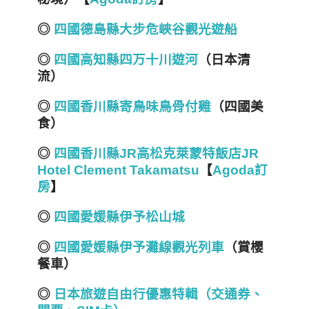
◎
四國德島縣大步危峽谷觀光遊船
◎
四國高知縣四万十川遊河
（日本清
流）
◎
四國香川縣寄鳥味鳥骨付雞
（四國美
食）
◎
四國香川縣JR高松克萊蒙特飯店JR
Hotel Clement Takamatsu
【
Agoda訂
房
】
◎
四國愛媛縣伊予松山城
◎
四國愛媛縣伊予灘線觀光列車
（賞櫻
餐車）
◎
日本旅遊自由行優惠特輯（交通券、