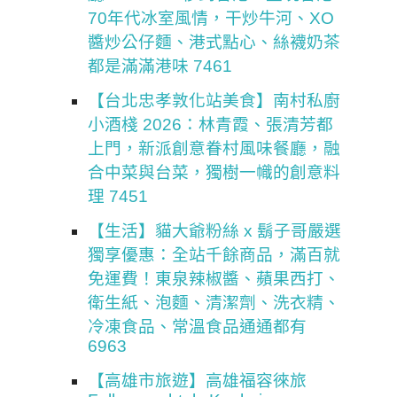
70年代冰室風情，干炒牛河、XO
醬炒公仔麵、港式點心、絲襪奶茶
都是滿滿港味 7461
【台北忠孝敦化站美食】南村私廚
小酒棧 2026：林青霞、張清芳都
上門，新派創意眷村風味餐廳，融
合中菜與台菜，獨樹一幟的創意料
理 7451
【生活】貓大爺粉絲 x 鬍子哥嚴選
獨享優惠：全站千餘商品，滿百就
免運費！東泉辣椒醬、蘋果西打、
衛生紙、泡麵、清潔劑、洗衣精、
冷凍食品、常溫食品通通都有
6963
【高雄市旅遊】高雄福容徠旅