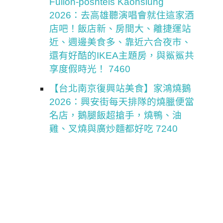
Fullon-poshtels Kaohsiung
2026：去高雄聽演唱會就住這家酒
店吧！飯店新、房間大、離捷運站
近、週邊美食多、靠近六合夜市、
還有好酷的IKEA主題房，與鯊鯊共
享度假時光！ 7460
【台北南京復興站美食】家鴻燒鵝
2026：興安街每天排隊的燒臘便當
名店，鵝腿飯超搶手，燒鴨、油
雞、叉燒與廣炒麵都好吃 7240