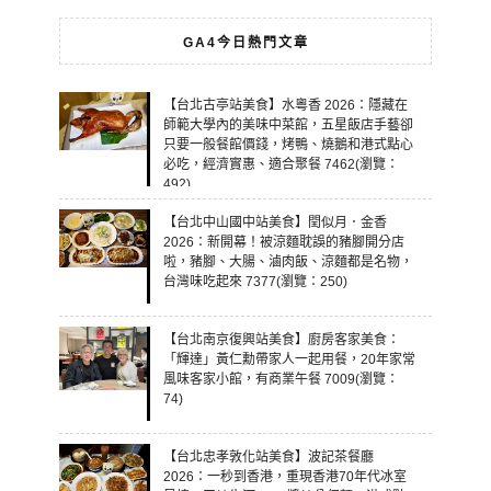
GA4今日熱門文章
【台北古亭站美食】水粵香 2026：隱藏在
師範大學內的美味中菜館，五星飯店手藝卻
只要一般餐館價錢，烤鴨、燒鵝和港式點心
必吃，經濟實惠、適合聚餐 7462(瀏覽：
492)
【台北中山國中站美食】閏似月．金香
2026：新開幕！被涼麵耽誤的豬腳開分店
啦，豬腳、大腸、滷肉飯、涼麵都是名物，
台灣味吃起來 7377(瀏覽：250)
【台北南京復興站美食】廚房客家美食：
「輝達」黃仁勳帶家人一起用餐，20年家常
風味客家小館，有商業午餐 7009(瀏覽：
74)
【台北忠孝敦化站美食】波記茶餐廳
2026：一秒到香港，重現香港70年代冰室