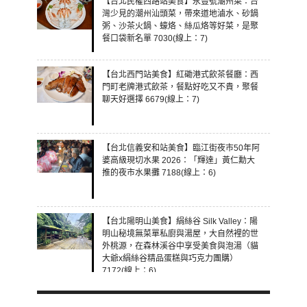
【台北民權西路站美食】永豐號潮州菜：台
灣少見的潮州汕頭菜，帶來道地滷水、砂鍋
粥、沙茶火鍋、蠔烙、絲瓜烙等好菜，是聚
餐口袋新名單 7030(線上：7)
【台北西門站美食】紅磡港式飲茶餐廳：西
門町老牌港式飲茶，餐點好吃又不貴，聚餐
聊天好選擇 6679(線上：7)
【台北信義安和站美食】臨江街夜市50年阿
婆高級現切水果 2026：「輝達」黃仁勳大
推的夜市水果攤 7188(線上：6)
【台北陽明山美食】絹絲谷 Silk Valley：陽
明山秘境無菜單私廚與湯屋，大自然裡的世
外桃源，在森林溪谷中享受美食與泡湯（貓
大爺x絹絲谷精品蛋糕與巧克力團購）
7172(線上：6)