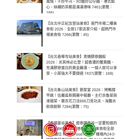
風情，干炒牛河、XO醬炒公仔麵、港式點
心、絲襪奶茶都是滿滿港味 7461(瀏覽：
166)
【台北中正紀念堂站美食】南門市場二樓美
食街 2026：全部17家店家介紹，超熱門市
場美食街 7266(瀏覽：45)
【台北善導寺站美食】青嬌膠原麵館
2026：米其林必比登！超香濃的蟹黃麵、
充滿膠原蛋白的黃金雞湯，一個人就可以享
受，小菜強大不要錯過 7437(瀏覽：169)
【台北象山站美食】劉家宴 2026：烤鴨撐
竿跳！信義區新開幕中餐廳，主打京魯菜與
淮揚菜，蓑衣花刀法666刀見功夫，海膽水
餃很創新 7284(瀏覽：75)
【泰國曼谷美食】遊泰國曼谷一定要知道的
情報，BKK 素萬那普機場奇蹟美食街全部
17家攤位 Magic Food Point：機場內24小