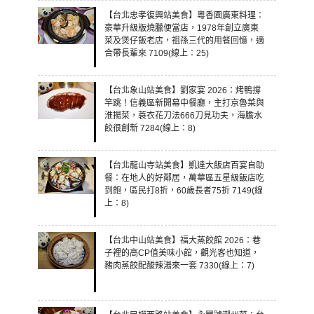
【台北忠孝復興站美食】粵香園廣東料理：
豪華升級版燒臘便當店，1978年創立廣東
菜及煲仔飯老店，祖孫三代的用餐回憶，適
合帶長輩來 7109(線上：25)
【台北象山站美食】劉家宴 2026：烤鴨撐
竿跳！信義區新開幕中餐廳，主打京魯菜與
淮揚菜，蓑衣花刀法666刀見功夫，海膽水
餃很創新 7284(線上：8)
【台北龍山寺站美食】凱達大飯店百宴自助
餐：在地人的好鄰居，萬華區五星級飯店吃
到飽，區民打8折，60歲長者75折 7149(線
上：8)
【台北中山站美食】福大蒸餃館 2026：巷
子裡的高CP值美味小館，觀光客也知道，
豬肉蒸餃配酸辣湯來一套 7330(線上：7)