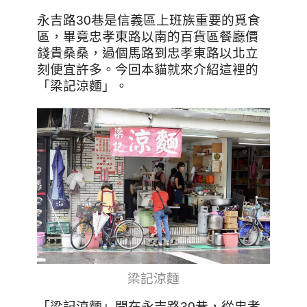
永吉路30巷是信義區上班族重要的覓食
區，畢竟忠孝東路以南的百貨區餐廳價
錢貴桑桑，過個馬路到忠孝東路以北立
刻便宜許多。今回本貓就來介紹這裡的
「梁記涼麵」。
梁記涼麵
「梁記涼麵」開在永吉路30巷，從忠孝