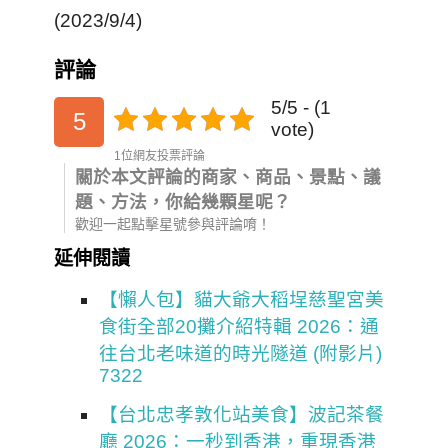
(2023/9/4)
評論
5/5 - (1
5
vote)
1位網友投票評論
關於本文評論的商家、商品、景點、議
題、方法，你給幾顆星呢？
歡迎一起點擊星號參與評論唷！
延伸閱讀
【懶人包】貓大爺大稻埕慈聖宮美
食街全部20攤介紹特輯 2026：通
往台北老味道的時光隧道 (附影片)
7322
【台北忠孝敦化站美食】波記茶餐
廳 2026：一秒到香港，重現香港