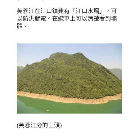
芙蓉江在江口鎮建有「江口水壩」，可
以防洪發電。在纜車上可以清楚看到壩
體。
(
芙蓉江旁的山頭
)