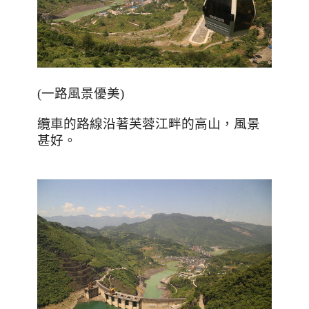
(
一路風景優美
)
纜車的路線沿著芙蓉江畔的高山，風景
甚好。