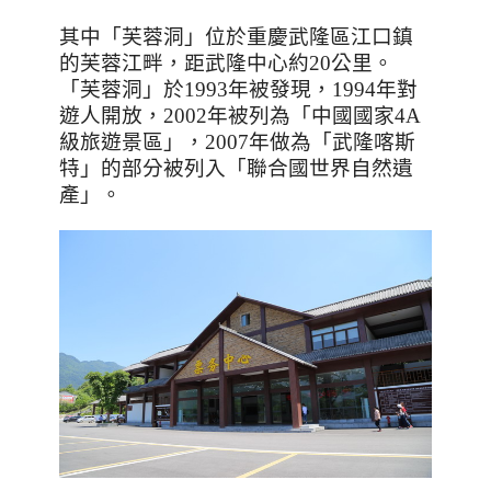
其中「芙蓉洞」位於重慶武隆區江口鎮
的芙蓉江畔，距武隆中心約
20
公里。
「芙蓉洞」於
1993
年被發現，
1994
年對
遊人開放，
2002
年被列為「中國國家
4A
級旅遊景區」，
2007
年做為「武隆喀斯
特」的部分被列入「聯合國世界自然遺
產」。