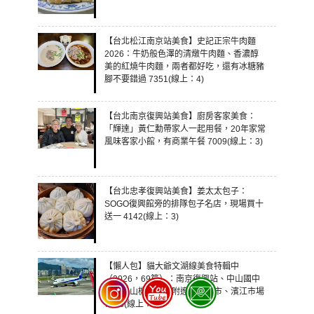
【台北松江南京站美食】史記正宗牛肉麵
2026：牛奶般色澤的清燉牛肉麵、香濃醇
美的紅燒牛肉麵，兩者都好吃，還有冰糖豬
腳不要錯過 7351(線上：4)
【台北南京復興站美食】廚房客家美食：
「輝達」黃仁勳帶家人一起用餐，20年家常
風味客家小館，有商業午餐 7009(線上：3)
【台北忠孝復興站美食】姜太太包子：
SOGO復興館旁的排隊包子名店，現場買十
送一 4142(線上：3)
【懶人包】貓大爺文湖線美食特輯中
（2026，69篇）：南京復興站、中山國中
站、松山機場站、附遼寧街夜市、濱江市場
7338(線上：3)