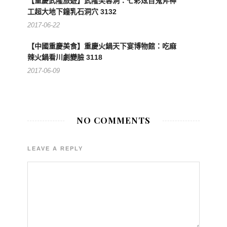
【重慶武隆旅遊】武隆芙蓉洞：七彩炫目鬼斧神
工超大地下鐘乳石洞穴 3132
2017-06-22
【中國重慶美食】重慶火鍋天下宴博物館：吃麻
辣火鍋看川劇變臉 3118
2017-06-09
NO COMMENTS
LEAVE A REPLY