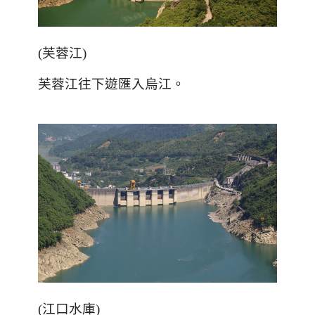
(
芙蓉江
)
芙蓉江往下遊匯入烏江。
(
江口水庫
)