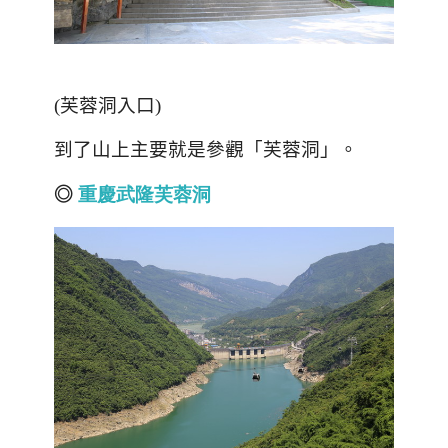
(
芙蓉洞入口
)
到了山上主要就是參觀「芙蓉洞」。
◎
重慶武隆芙蓉洞