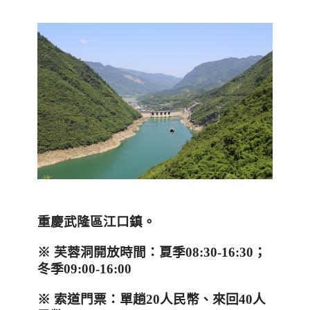
重慶武隆區江口鎮
。
※
芙蓉洞開放時間
：
夏季0
8:30-16:30
；
冬季0
9:00-16:00
※ 索道門票：單趟
20
人民幣、來回
40
人