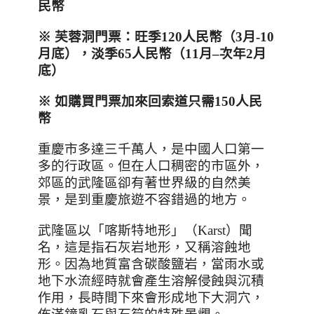
民幣
※
芙蓉洞門票：旺季
120
人民幣（
3
月
-10
月底），淡季
65
人民幣（
11
月
–
次年
2
月
底）
※
如購買門票加來回索道只需
150
人民
幣
重慶市多達三千萬人，是中國人口第一
多的行政區。但在人口稠密的市區外，
郊區的武隆區卻有著世界級的自然美
景，是到重慶旅遊不容錯過的地方。
武隆區以「喀斯特地形」（
Karst
）聞
名，這是指石灰岩地形，又稱溶蝕地
形。因為地質富含碳酸鹽岩，當雨水或
地下水流經時就會產生溶解侵蝕與沉積
作用，長時間下來會形成地下大洞穴，