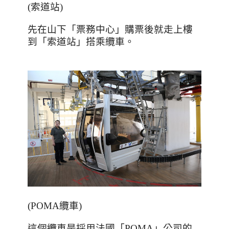
(
索道站
)
先在山下「票務中心」購票後就走上樓
到「索道站」搭乘纜車。
(POMA
纜車
)
這個纜車是採用法國「
POMA
」公司的