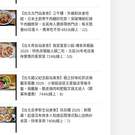
【台北北門站美食】江牛樓：外國和尚會唸
經，日本主廚煮牛肉麵好吃耶！突破傳統紅燒
牛肉麵框架，米其林入選排隊熱門店，每天限
量66位客人，晚來吃不到 6819(線上：12)
【台北奇岩站美食】我家客家小館-傳承茶蝦飯
2026：特色茶蝦飯火鍋二吃，北投30年老店美
味實惠的客家菜 7248(線上：10)
【台北國父紀念館站美食】極之好味松菸店燒
臘茶餐廳 2026：小餐館卻是五星飯店等級手
藝，燒臘飯、脆皮燒肉和肥龍叉燒太迷人（開
幕有優惠） 7446(線上：8)
【台北忠孝新生站美食】玖玖樓 2026：新開
幕！趁還沒有很多人知道這間港式點心加熱炒
桌菜，快來享用 7408(線上：7)