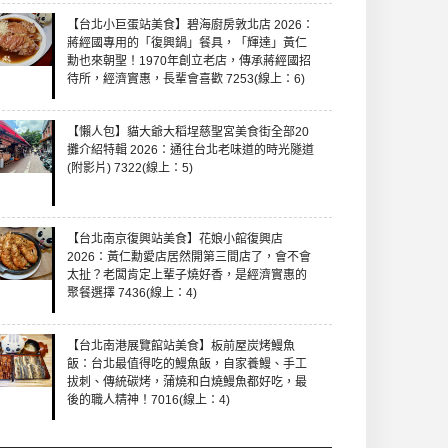
【台北小巨蛋站美食】碧海廚房敦北店 2026：
蔣經國專用的「復興鍋」餐具，「輝達」黃仁
勳也來朝聖！1970年創立老店，傳承蔣經國招
待所，經濟實惠，長輩會喜歡 7253(線上：6)
【懶人包】貓大爺大稻埕慈聖宮美食街全部20
攤介紹特輯 2026：通往台北老味道的時光隧道
(附影片) 7322(線上：5)
【台北南京復興站美食】花娘小館復興店
2026：黃仁勳愛店居然開第三間店了，會不會
太扯？老闆肯定上輩子燒好香，是經濟實惠的
聚餐選擇 7436(線上：4)
【台北南港展覽館站美食】板前屋炭烤鰻魚
飯：台北最值得吃的鰻魚飯，自家養鰻、手工
拔刺、傳統碳烤，蒲燒和白燒鰻魚都好吃，最
後的職人精神！7016(線上：4)