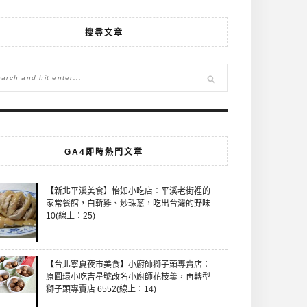
搜尋文章
GA4即時熱門文章
【新北平溪美食】怡如小吃店：平溪老街裡的
家常餐館，白斬雞、炒珠蔥，吃出台灣的野味
10(線上：25)
【台北寧夏夜市美食】小廚師獅子頭專賣店：
原圓環小吃吉星號改名小廚師花枝羹，再轉型
獅子頭專賣店 6552(線上：14)