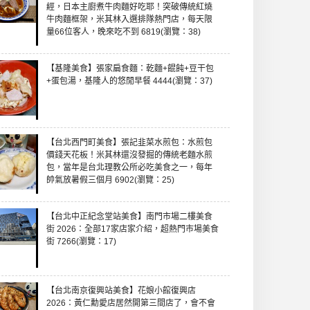
經，日本主廚煮牛肉麵好吃耶！突破傳統紅燒
牛肉麵框架，米其林入選排隊熱門店，每天限
量66位客人，晚來吃不到 6819(瀏覽：38)
【基隆美食】張家扁食麵：乾麵+餛飩+豆干包
+蛋包湯，基隆人的悠閒早餐 4444(瀏覽：37)
【台北西門町美食】張記韭菜水煎包：水煎包
價錢天花板！米其林還沒發掘的傳統老麵水煎
包，當年是台北理教公所必吃美食之一，每年
帥氣放暑假三個月 6902(瀏覽：25)
【台北中正紀念堂站美食】南門市場二樓美食
街 2026：全部17家店家介紹，超熱門市場美食
街 7266(瀏覽：17)
【台北南京復興站美食】花娘小館復興店
2026：黃仁勳愛店居然開第三間店了，會不會