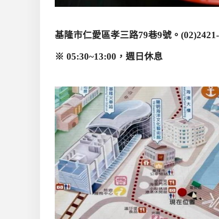
基隆市仁愛區孝三路
79
巷
9
號。
(02)2421
※
05:30~13:00
，週日休息