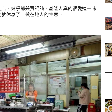
吃店，幾乎都兼賣餛飩，基隆人真的很愛這一味
後就休息了，做在地人的生意。