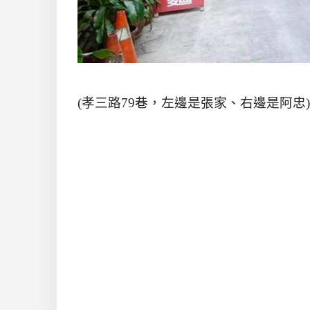
(
孝三路
79
巷，左邊是張家、右邊是阿忠
)