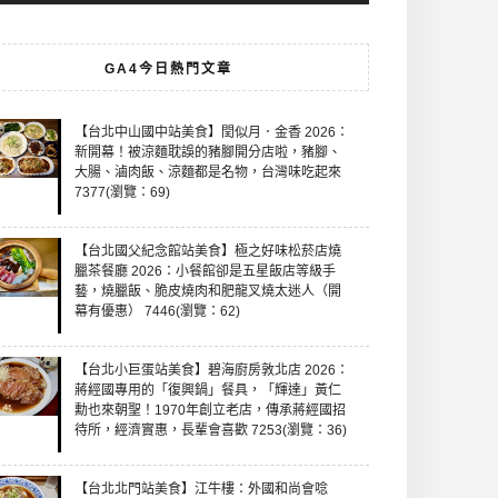
GA4今日熱門文章
【台北中山國中站美食】閏似月．金香 2026：
新開幕！被涼麵耽誤的豬腳開分店啦，豬腳、
大腸、滷肉飯、涼麵都是名物，台灣味吃起來
7377(瀏覽：69)
【台北國父紀念館站美食】極之好味松菸店燒
臘茶餐廳 2026：小餐館卻是五星飯店等級手
藝，燒臘飯、脆皮燒肉和肥龍叉燒太迷人（開
幕有優惠） 7446(瀏覽：62)
【台北小巨蛋站美食】碧海廚房敦北店 2026：
蔣經國專用的「復興鍋」餐具，「輝達」黃仁
勳也來朝聖！1970年創立老店，傳承蔣經國招
待所，經濟實惠，長輩會喜歡 7253(瀏覽：36)
【台北北門站美食】江牛樓：外國和尚會唸